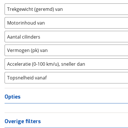
Chrysler
(
17
)
Trekgewicht (geremd) van
Citroën
(
3567
)
Cupra
(
1164
)
Motorinhoud van
Dacia
(
1472
)
Aantal cilinders
Daewoo
(
1
)
Daihatsu
2
(
0
)
(
18
)
Vermogen (pk) van
Daimler
3
(
0
)
(
2
)
DFSK
4
(
0
)
(
21
)
Acceleratie (0-100 km/u), sneller dan
Dodge
5
(
0
)
(
110
)
Topsnelheid vanaf
Dongfeng
6
(
0
)
(
92
)
Donkervoort
8
(
0
)
(
1
)
DS
10+
(
497
(
0
)
)
Opties
Estrima
(
2
)
Etalian
(
0
)
Farizon
(
3
)
Overige filters
Ferrari
(
15
)