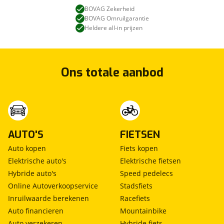
BOVAG Zekerheid
BOVAG Omruilgarantie
Heldere all-in prijzen
Ons totale aanbod
AUTO'S
FIETSEN
Auto kopen
Fiets kopen
Elektrische auto's
Elektrische fietsen
Hybride auto's
Speed pedelecs
Online Autoverkoopservice
Stadsfiets
Inruilwaarde berekenen
Racefiets
Auto financieren
Mountainbike
Auto verzekeren
Hybride fiets