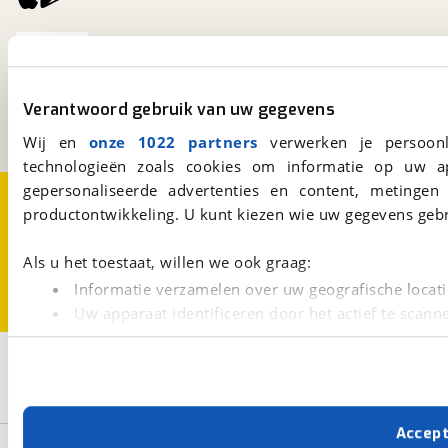
viaBOVAG.nl
Kosterijland
15
3981 AJ
Bunnik
Verantwoord gebruik van uw gegevens
Een initiatief van
BOVAG
Wij en
onze 1022 partners
verwerken je persoonl
technologieën zoals cookies om informatie op uw a
gepersonaliseerde advertenties en content, metingen
Over viaBOVAG.nl
Disclaimer- en Privacyverklaring
productontwikkeling. U kunt kiezen wie uw gegevens gebr
Cookievoorkeuren
Vacatures
Als u het toestaat, willen we ook graag:
Informatie verzamelen over uw geografische locati
Uw apparaat identificeren door het actief te scann
Lees meer over hoe uw persoonlijke gegevens worden ve
Filters
U kunt uw toestemming op elk moment wijzigen of intrekk
Selecteer filters om je zoekopdracht te verfijnen
Met cookies en vergelijkbare technieken zorgen we voor 
Accep
cookies zorgen ervoor dat de website goed werkt. Ook g