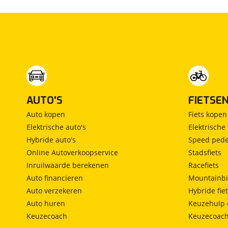
Lancia
(
6
)
Land Rover
(
390
)
Leaf
(
0
)
Leapmotor
(
382
)
Levc
(
0
)
Lexus
(
73
)
Ligier
(
33
)
AUTO'S
FIETSE
Lincoln
(
0
)
Auto kopen
Fiets kopen
LINKTOUR
(
6
)
Elektrische auto's
Elektrische 
Lotus
(
2
)
Hybride auto's
Speed pede
Lynk & Co
(
394
)
Online Autoverkoopservice
Stadsfiets
Lynk & Co DTM Shadow Edition
(
0
)
Inruilwaarde berekenen
Racefiets
LYNKenCO
(
0
)
Auto financieren
Mountainbi
Auto verzekeren
Hybride fie
MAN
(
0
)
Auto huren
Keuzehulp 
Maserati
(
10
)
Keuzecoach
Keuzecoac
Max Mobiel
(
0
)