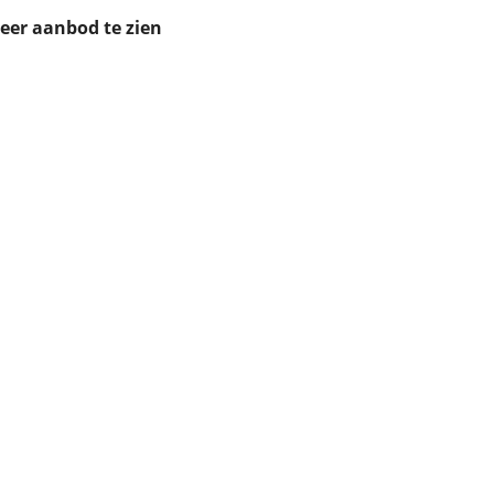
ruiken daarvoor
meer aanbod te zien
eme basis. Meer
lleen functionele
passen via de