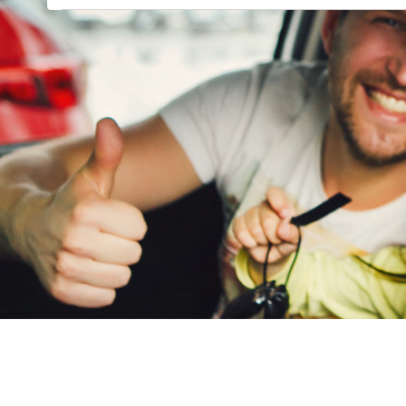
Goupil
(
0
)
Honda
(
174
)
Hongqi
(
0
)
Hummer
(
0
)
Hyundai
(
1134
)
Ineos
(
1
)
Infiniti
(
0
)
Isuzu
(
3
)
Iveco
(
0
)
JAC
(
0
)
Jaecoo
(
250
)
Jaguar
(
0
)
Jeep
(
230
)
KGM
(
30
)
Kia
(
2538
)
Lamborghini
(
4
)