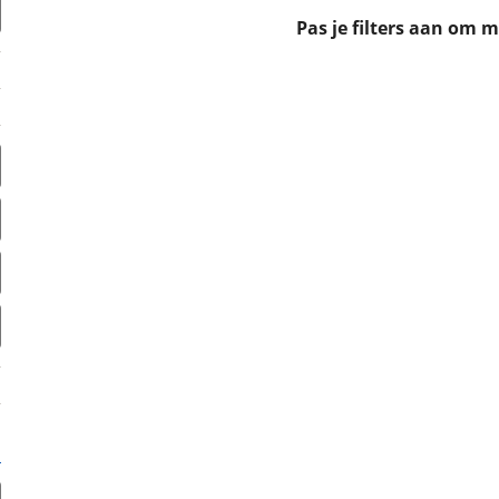
erbeteren. We tonen je graag relevante advertenties en geb
Pas je filters aan om 
ag op en buiten onze website volgt – uiteraard op anoni
laimer en privacyverklaring
. Als je weigert, plaatsen we a
che cookies. Je voorkeuren kun je later altijd aan