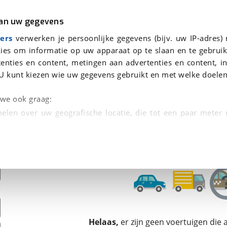
r
Kampeer
van uw gegevens
ers
verwerken je persoonlijke gegevens (bijv. uw IP-adres)
ies om informatie op uw apparaat op te slaan en te gebruik
enties en content, metingen aan advertenties en content, in
en
U kunt kiezen wie uw gegevens gebruikt en met welke doelen
n we ook graag:
elen over uw geografische locatie, die tot een paar meter
entificeren door het actief te scannen op specifieke
 persoonlijke gegevens worden verwerkt en stel uw voo
unt uw toestemming op elk moment wijzigen of in
kbare technieken zorgen we voor een betere en meer persoon
Helaas,
er zijn geen voertuigen die
en ervoor dat de website goed werkt. Ook gebruiken we anal