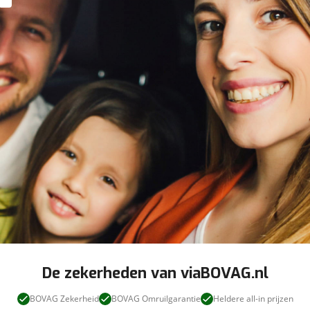
De zekerheden van viaBOVAG.nl
BOVAG Zekerheid
BOVAG Omruilgarantie
Heldere all-in prijzen