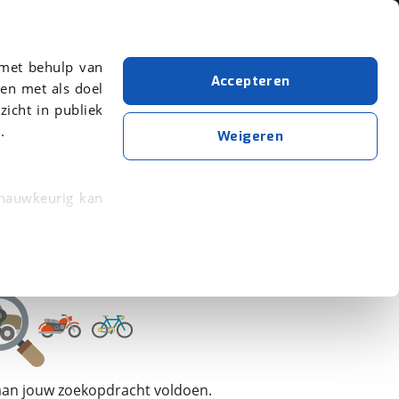
Over viaBOVAG.nl
 met behulp van
Accepteren
en met als doel
zicht in publiek
.
Bouwjaar van 2026
Bouwjaar t/m 2026
Weigeren
Wis alle filters
Zoekopdracht opslaan
 nauwkeurig kan
 eigenschappen
rkeuren in het
trekken in de
lijke ervaring.
 aan jouw zoekopdracht voldoen.
ytische cookies