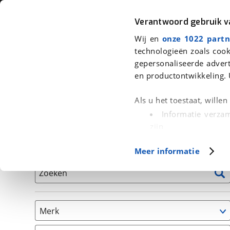
Auto
Fiets
Moto
Verantwoord gebruik 
Wij en
onze 1022 partn
<
Terug
|
Home
>
Auto's
technologieën zoals cook
gepersonaliseerde advert
We hebben 0 auto's voor je gevond
en productontwikkeling. 
Alleen auto’s van erkende BOVAG bedrijven
Als u het toestaat, wille
Informatie verzam
zijn
Uw apparaat id
Basisgegevens
Meer informatie
(fingerprinting)
Lees meer over hoe uw
Zoeken
detailgedeelte
in. U k
Cookieverklaring.
Merk
Met cookies en vergelij
Functionele cookies zorg