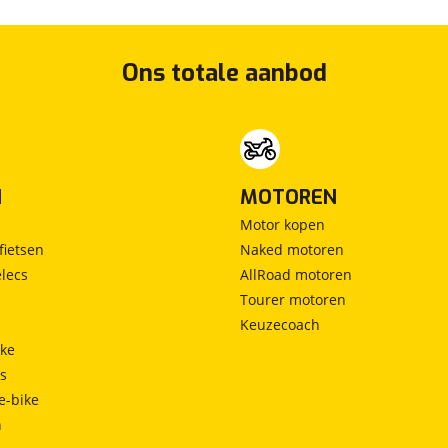
Ons totale aanbod
N
MOTOREN
Motor kopen
fietsen
Naked motoren
lecs
AllRoad motoren
Tourer motoren
Keuzecoach
ke
ts
e-bike
h