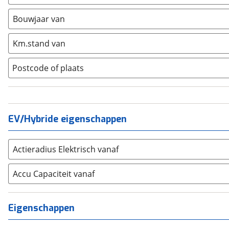
Ford
(
1077
)
Hyundai
(
272
)
Bouwjaar van
Kia
(
753
)
Km.stand van
Mazda
(
197
)
Mercedes-Benz
(
1237
)
Postcode of plaats
Mini
(
119
)
Nissan
(
190
)
Opel
(
557
)
Peugeot
(
794
)
EV/Hybride eigenschappen
Renault
(
694
)
Seat
(
197
)
Actieradius Elektrisch vanaf
SKODA
(
268
)
Accu Capaciteit vanaf
Suzuki
(
204
)
Toyota
(
1058
)
Volkswagen
(
931
)
Eigenschappen
Volvo
(
363
)
Alle merken