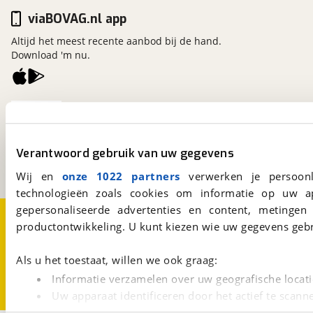
viaBOVAG.nl app
Altijd het meest recente aanbod bij de hand.
Download 'm nu.
viaBOVAG.nl
Kosterijland
15
3981 AJ
Bunnik
Verantwoord gebruik van uw gegevens
Een initiatief van
BOVAG
Wij en
onze 1022 partners
verwerken je persoonl
technologieën zoals cookies om informatie op uw a
gepersonaliseerde advertenties en content, metingen
Over viaBOVAG.nl
Disclaimer- en Privacyverklaring
productontwikkeling. U kunt kiezen wie uw gegevens gebr
Cookievoorkeuren
Vacatures
Als u het toestaat, willen we ook graag:
Informatie verzamelen over uw geografische locati
Uw apparaat identificeren door het actief te scann