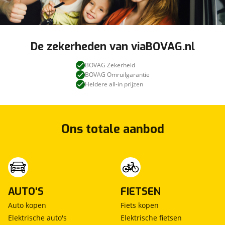
De zekerheden van viaBOVAG.nl
BOVAG Zekerheid
BOVAG Omruilgarantie
Heldere all-in prijzen
Ons totale aanbod
AUTO'S
FIETSEN
Auto kopen
Fiets kopen
Elektrische auto's
Elektrische fietsen