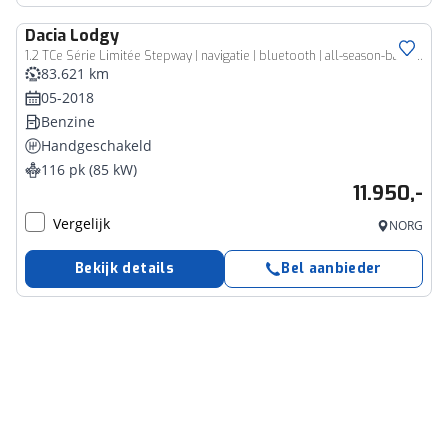
Dacia
Lodgy
1.2 TCe Série Limitée Stepway | navigatie | bluetooth | all-season-banden
83.621 km
05-2018
Benzine
Handgeschakeld
116 pk (85 kW)
11.950,-
Vergelijk
NORG
Bekijk details
Bel aanbieder