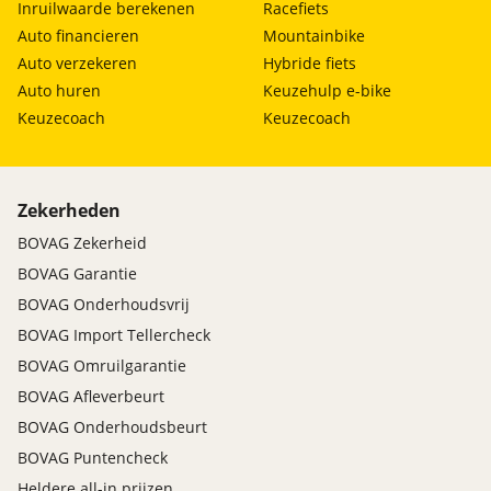
Inruilwaarde berekenen
Racefiets
Auto financieren
Mountainbike
Auto verzekeren
Hybride fiets
Auto huren
Keuzehulp e-bike
Keuzecoach
Keuzecoach
Zekerheden
BOVAG Zekerheid
BOVAG Garantie
BOVAG Onderhoudsvrij
BOVAG Import Tellercheck
BOVAG Omruilgarantie
BOVAG Afleverbeurt
BOVAG Onderhoudsbeurt
BOVAG Puntencheck
Heldere all-in prijzen