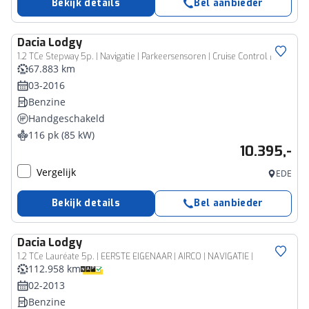
Bekijk details
Bel aanbieder
Dacia
Lodgy
1.2 TCe Stepway 5p. | Navigatie | Parkeersensoren | Cruise Control |
67.883 km
03-2016
Benzine
Handgeschakeld
116 pk (85 kW)
10.395,-
Vergelijk
EDE
Bekijk details
Bel aanbieder
Dacia
Lodgy
1.2 TCe Lauréate 5p. | EERSTE EIGENAAR | AIRCO | NAVIGATIE |
112.958 km
02-2013
Benzine