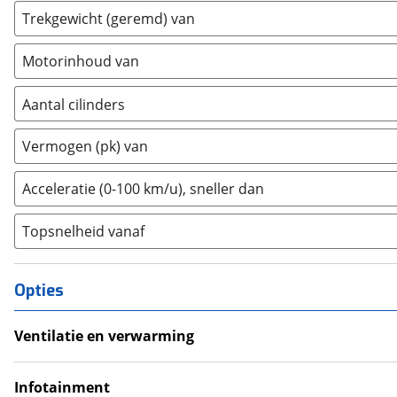
Trekgewicht (geremd) van
Etalian
(
0
)
Farizon
(
3
)
Motorinhoud van
Ferrari
(
15
)
Fiat
(
2474
)
Aantal cilinders
Ford
(
8574
)
2
(
0
)
Vermogen (pk) van
Ford USA
(
3
)
3
(
0
)
Geely
(
125
)
4
(
6
)
Acceleratie (0-100 km/u), sneller dan
Genesis
(
18
)
5
(
0
)
GMC
(
4
)
Topsnelheid vanaf
6
(
0
)
Goupil
(
2
)
8
(
0
)
Honda
(
573
)
10+
(
0
)
Opties
Hongqi
(
13
)
Hummer
(
1
)
Ventilatie en verwarming
Hyundai
(
3692
)
Airco
Ineos
(
4
)
Infotainment
Infiniti
(
7
)