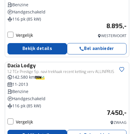
Benzine
Handgeschakeld
116 pk (85 kW)
8.895,-
Vergelijk
WESTERVOORT
Bekijk details
Bel aanbieder
Dacia
Lodgy
1.2 TCe Prestige 5p. navi trekhaak recent ketting verv ALLINPRIJS
142.580 km
11-2013
Benzine
Handgeschakeld
116 pk (85 kW)
7.450,-
Vergelijk
ZWAAG