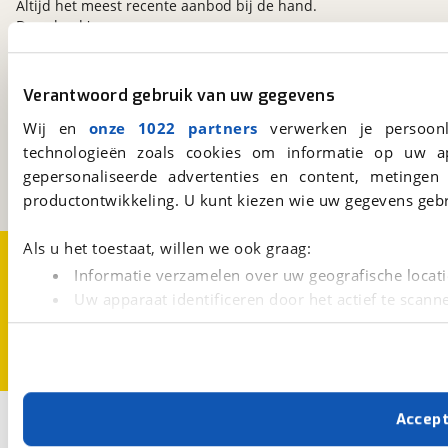
Altijd het meest recente aanbod bij de hand.
Download 'm nu.
Verantwoord gebruik van uw gegevens
viaBOVAG.nl
Wij en
onze 1022 partners
verwerken je persoonl
Kosterijland
15
3981 AJ
Bunnik
technologieën zoals cookies om informatie op uw a
Een initiatief van
gepersonaliseerde advertenties en content, metingen
BOVAG
productontwikkeling. U kunt kiezen wie uw gegevens gebr
Als u het toestaat, willen we ook graag:
Over viaBOVAG.nl
Disclaimer- en Privacyverklaring
Cookievoorkeuren
Vacatures
Informatie verzamelen over uw geografische locati
Uw apparaat identificeren door het actief te scann
Lees meer over hoe uw persoonlijke gegevens worden ve
U kunt uw toestemming op elk moment wijzigen of intrekk
Met cookies en vergelijkbare technieken zorgen we voor 
Accep
2
Opslaan
cookies zorgen ervoor dat de website goed werkt. Ook g
verbeteren. We tonen je graag relevante advertenties e