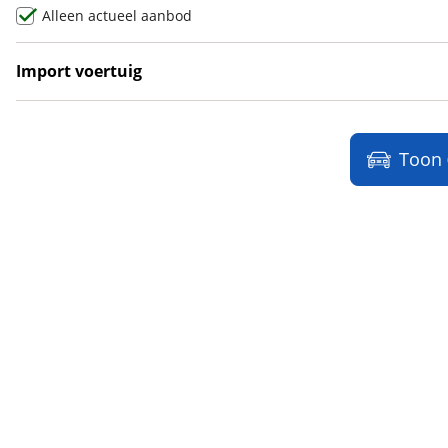
Alleen actueel aanbod
Lincoln
(
1
)
LINKTOUR
(
6
)
Import voertuig
Lotus
(
12
)
Ja
(
3
)
Lynk & Co
(
1010
)
Nee
(
3
)
Lynk & Co DTM Shadow Edition
(
1
)
Toon
LYNKenCO
(
1
)
MAN
(
21
)
Maserati
(
48
)
Max Mobiel
(
1
)
Maxus
(
101
)
Maybach
(
2
)
Mazda
(
2861
)
McLaren
(
4
)
Mega
(
1
)
Mercedes-Benz
(
8085
)
MG
(
748
)