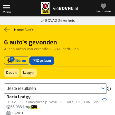
Favorieten
Menu
BOVAG Zekerheid
|
Home
>
Auto's
6 auto's gevonden
Alleen auto’s van erkende BOVAG bedrijven
2
Filteren
Opslaan
Dacia
Lodgy
Sorteer resultaten
Dacia
Lodgy
LODGY 1.2 TCe Ambiance 5p. NAVI|CRUISE|AIRCO|PDC|CAMERA|STARTSTOP
88.033 km
05-2016