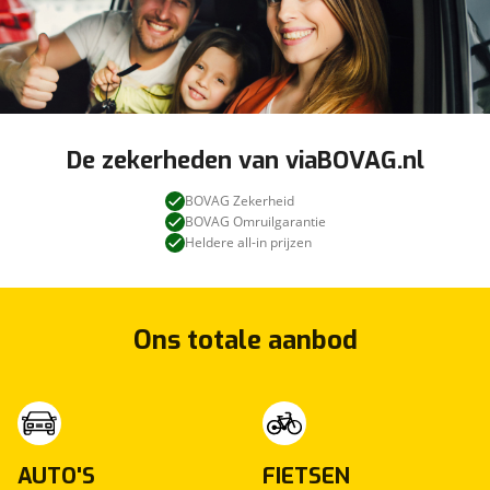
De zekerheden van viaBOVAG.nl
BOVAG Zekerheid
BOVAG Omruilgarantie
Heldere all-in prijzen
Ons totale aanbod
AUTO'S
FIETSEN