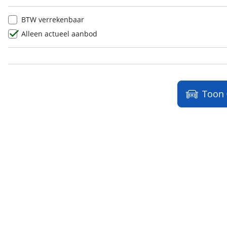
Hongqi
(
0
)
BTW verrekenbaar
Hummer
(
0
)
Alleen actueel aanbod
Hyundai
(
55
)
Ineos
(
0
)
Infiniti
(
0
)
Isuzu
(
0
)
Toon
Iveco
(
0
)
JAC
(
0
)
Jaecoo
(
0
)
Jaguar
(
0
)
Jeep
(
0
)
KGM
(
0
)
Kia
(
84
)
Lamborghini
(
0
)
Lancia
(
2
)
Land Rover
(
0
)