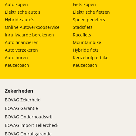
Auto kopen
Fiets kopen
Elektrische auto's
Elektrische fietsen
Hybride auto's
Speed pedelecs
Online Autoverkoopservice
Stadsfiets
Inruilwaarde berekenen
Racefiets
Auto financieren
Mountainbike
Auto verzekeren
Hybride fiets
Auto huren
Keuzehulp e-bike
Keuzecoach
Keuzecoach
Zekerheden
BOVAG Zekerheid
BOVAG Garantie
BOVAG Onderhoudsvrij
BOVAG Import Tellercheck
BOVAG Omruilgarantie