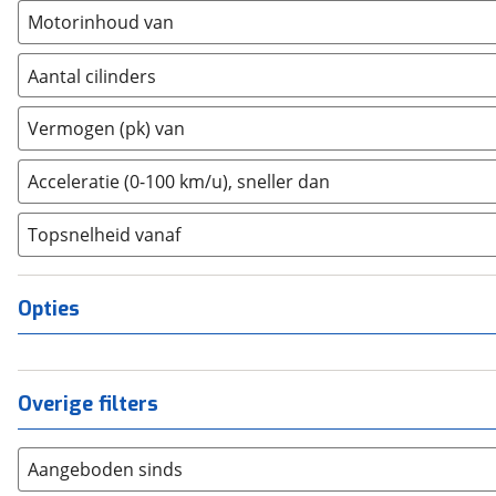
Motorinhoud van
Dodge
(
0
)
Dongfeng
(
0
)
Aantal cilinders
Donkervoort
(
0
)
2
(
0
)
DS
(
0
)
Vermogen (pk) van
3
(
0
)
Estrima
(
0
)
4
(
0
)
Etalian
(
0
)
Acceleratie (0-100 km/u), sneller dan
5
(
0
)
Farizon
(
0
)
Topsnelheid vanaf
6
(
0
)
Ferrari
(
0
)
8
(
0
)
Fiat
(
29
)
10+
(
0
)
Ford
(
290
)
Opties
Ford USA
(
0
)
Geely
(
0
)
Genesis
(
0
)
Overige filters
GMC
(
0
)
Goupil
(
0
)
Aangeboden sinds
Honda
(
94
)