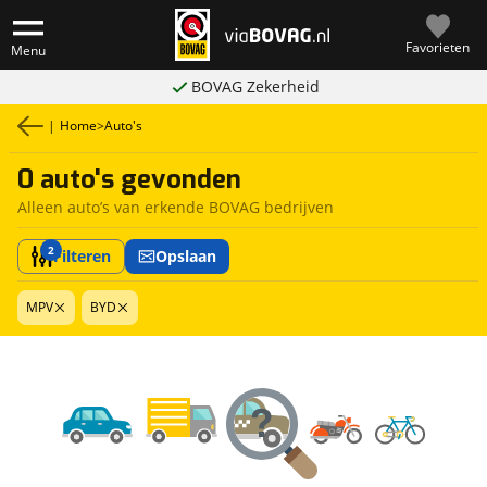
Favorieten
Menu
BOVAG Zekerheid
|
Home
>
Auto's
0 auto's gevonden
Alleen auto’s van erkende BOVAG bedrijven
2
Filteren
Opslaan
MPV
BYD