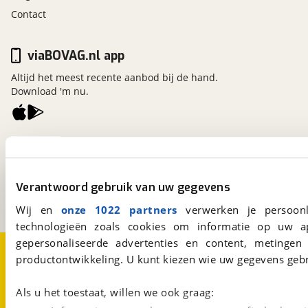
Contact
viaBOVAG.nl app
Altijd het meest recente aanbod bij de hand.
Download 'm nu.
viaBOVAG.nl
Kosterijland
15
3981 AJ
Bunnik
Verantwoord gebruik van uw gegevens
Een initiatief van
BOVAG
Wij en
onze 1022 partners
verwerken je persoonl
technologieën zoals cookies om informatie op uw a
gepersonaliseerde advertenties en content, metingen
Over viaBOVAG.nl
Disclaimer- en Privacyverklaring
productontwikkeling. U kunt kiezen wie uw gegevens gebr
Cookievoorkeuren
Vacatures
Als u het toestaat, willen we ook graag: