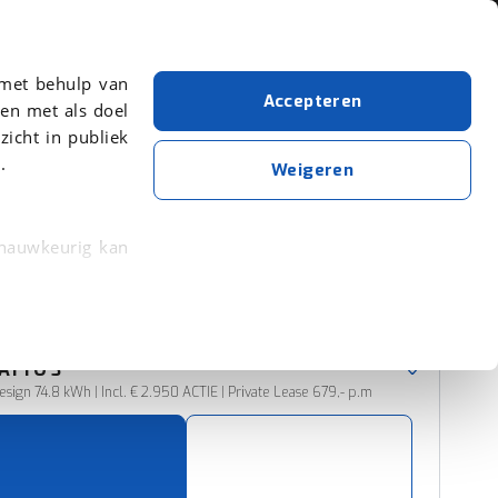
Over viaBOVAG.nl
 met behulp van
Accepteren
en met als doel
zicht in publiek
.
BYD
Zwart
Weigeren
Wis alle filters
Zoekopdracht opslaan
 nauwkeurig kan
 eigenschappen
Sorteer resultaten
rkeuren in het
ATTO 3
trekken in de
sign 74.8 kWh | Incl. € 2.950 ACTIE | Private Lease 679,- p.m
lijke ervaring.
ytische cookies