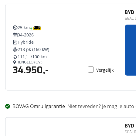
BYD
SEAL U
25 km
04-2026
Hybride
218 pk (160 kW)
111,1 l/100 km
HENGELO (OV.)
34.950,-
Vergelijk
BOVAG Omruilgarantie
Niet tevreden? Je mag je auto
BYD
SEALIO