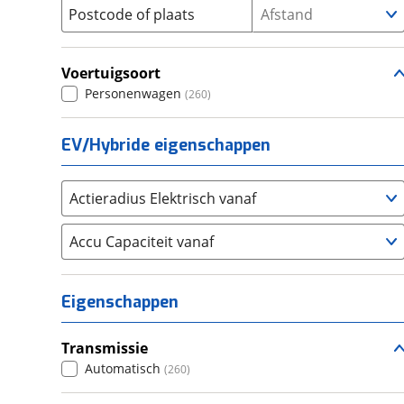
Postcode of plaats
Afstand
Seat
(
643
)
SKODA
(
936
)
Voertuigsoort
Suzuki
(
388
)
Personenwagen
(
260
)
Toyota
(
1339
)
Volkswagen
(
3286
)
EV/Hybride eigenschappen
Volvo
(
1910
)
Alle merken
Abarth
(
13
)
Actieradius Elektrisch vanaf
Aiways
(
0
)
Aixam
Accu Capaciteit vanaf
(
2
)
Alfa Romeo
(
82
)
Alpina
(
7
)
Eigenschappen
Alpine
(
11
)
Aston Martin
(
8
)
Transmissie
Audi
(
1917
)
Automatisch
(
260
)
Austin
(
0
)