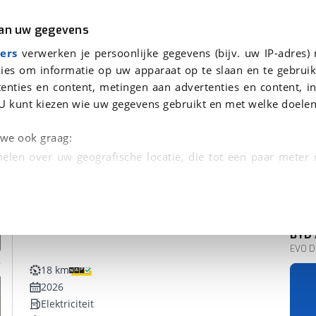
r
Kampeer
van uw gegevens
ers
verwerken je persoonlijke gegevens (bijv. uw IP-adres)
ies om informatie op uw apparaat op te slaan en te gebruik
enties en content, metingen aan advertenties en content, in
onden
U kunt kiezen wie uw gegevens gebruikt en met welke doelen
n we ook graag:
elen over uw geografische locatie, die tot een paar meter
entificeren door het actief te scannen op specifieke
 persoonlijke gegevens worden verwerkt en stel uw voo
BYD
unt uw toestemming op elk moment wijzigen of in
EVO De
18 km
2026
kbare technieken zorgen we voor een betere en meer persoon
Elektriciteit
en ervoor dat de website goed werkt. Ook gebruiken we anal