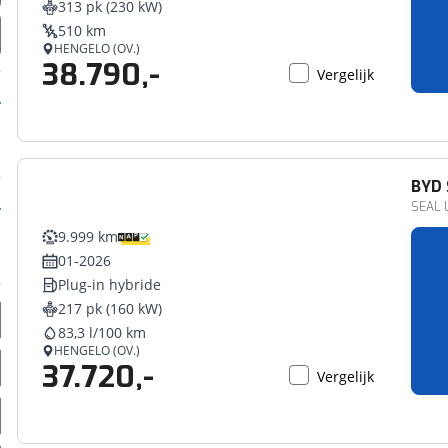
313 pk (230 kW)
erbeteren. We tonen je graag relevante advertenties en geb
510 km
ag op en buiten onze website volgt – uiteraard op anoni
HENGELO (OV.)
38.790,-
laimer en privacyverklaring
. Als je weigert, plaatsen we a
Vergelijk
che cookies. Je voorkeuren kun je later altijd aan
BYD
SEAL U
9.999 km
01-2026
Plug-in hybride
217 pk (160 kW)
83,3 l/100 km
HENGELO (OV.)
37.720,-
Vergelijk