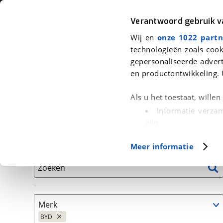
Auto
Fiets
Moto
Verantwoord gebruik 
Wij en
onze 1022 partn
<
Terug
|
Home
>
Auto's
technologieën zoals cook
gepersonaliseerde advert
We hebben 260 auto's voor je gev
en productontwikkeling. 
Alleen auto’s van erkende BOVAG bedrijven
Als u het toestaat, wille
Informatie verzam
zijn
Uw apparaat id
Basisgegevens
Meer informatie
(fingerprinting)
Lees meer over hoe uw
Zoeken
detailgedeelte
in. U k
Cookieverklaring.
Merk
Met cookies en vergelij
BYD
Functionele cookies zorg