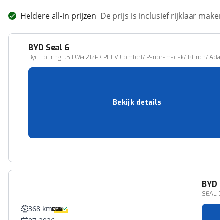
Heldere all-in prijzen
De prijs is inclusief rijklaar ma
BYD
Seal 6
Byd Touring 1.5 DM-i 212PK PHEV Comfort/ Panoramadak/ 18 Inch/ Ada
10 km
04-2026
Plug-in hybride
Bekijk details
212 pk (156 kW)
BEEK GEM MONTFERLAND
36.850,-
Vergelijk
BYD
SEAL D
368 km