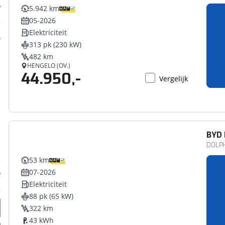
5.942 km
05-2026
Elektriciteit
313 pk (230 kW)
482 km
HENGELO (OV.)
44.950,-
Vergelijk
BYD
DOLPHI
53 km
07-2026
Elektriciteit
88 pk (65 kW)
322 km
43 kWh