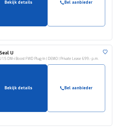
Bekijk details
Bel aanbieder
ruiken daarvoor
eme basis. Meer
lleen functionele
passen via de
Seal U
 1.5 DM-i Boost FWD Plug-In | DEMO | Private Lease 699,- p.m.
Bekijk details
Bel aanbieder