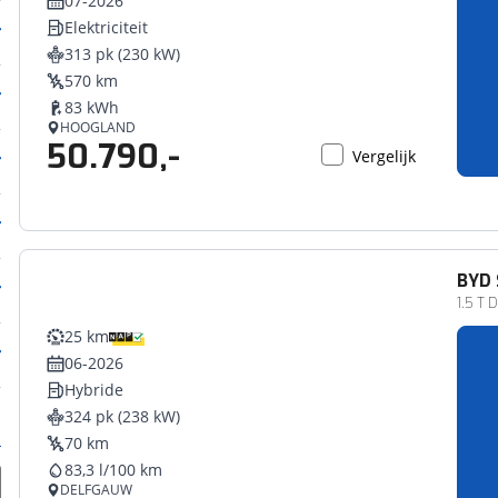
07-2026
Elektriciteit
313 pk (230 kW)
570 km
83 kWh
HOOGLAND
50.790,-
Vergelijk
BYD
1.5 T 
25 km
06-2026
Hybride
324 pk (238 kW)
70 km
83,3 l/100 km
DELFGAUW