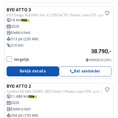
BYD
ATTO 3
EVO Design 74.8 kWh | Incl. € 2.950 ACTIE | Private Lease 679,- p.m
18 km
2026
Elektriciteit
313 pk (230 kW)
510 km
38.790,-
Vergelijk
HENGELO (OV.)
Bekijk details
Bel aanbieder
BYD
ATTO 2
Comfort 65 kWh | DEMO | BYD Dealer | Private Lease 599,- p.m. |
11.488 km
2026
Elektriciteit
204 pk (150 kW)