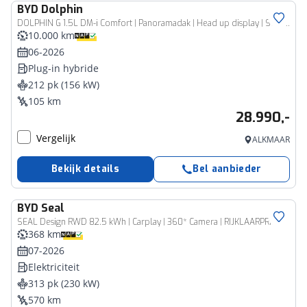
BYD
Dolphin
DOLPHIN G 1.5L DM-i Comfort | Panoramadak | Head up display | Stoelverwarming
10.000 km
06-2026
Plug-in hybride
212 pk (156 kW)
105 km
28.990,-
Vergelijk
ALKMAAR
Bekijk details
Bel aanbieder
BYD
Seal
SEAL Design RWD 82.5 kWh | Carplay | 360* Camera | RIJKLAARPRIJS!
368 km
07-2026
Elektriciteit
313 pk (230 kW)
570 km