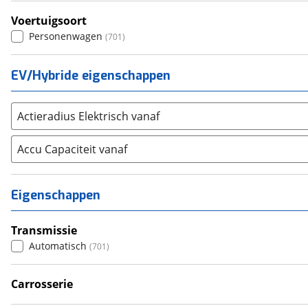
SKODA
(
719
)
Voertuigsoort
Suzuki
(
582
)
Personenwagen
(
701
)
Toyota
(
1345
)
Volkswagen
(
2119
)
EV/Hybride eigenschappen
Volvo
(
1280
)
Alle merken
Abarth
(
9
)
Actieradius Elektrisch vanaf
Aiways
(
0
)
Aixam
Accu Capaciteit vanaf
(
38
)
Alfa Romeo
(
73
)
Alpina
(
4
)
Eigenschappen
Alpine
(
69
)
Aston Martin
(
0
)
Transmissie
Audi
(
932
)
Automatisch
(
701
)
Austin
(
0
)
Auto Union
Carrosserie
(
0
)
Stationwagen
(
37
)
Benimar
(
0
)