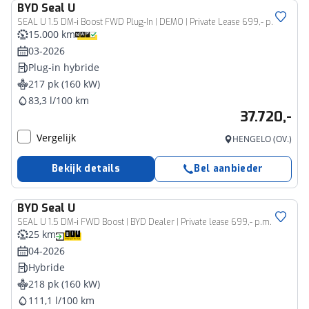
BYD
Seal U
SEAL U 1.5 DM-i Boost FWD Plug-In | DEMO | Private Lease 699,- p.m.
15.000 km
03-2026
Plug-in hybride
217 pk (160 kW)
83,3 l/100 km
37.720,-
Vergelijk
HENGELO (OV.)
Bekijk details
Bel aanbieder
BYD
Seal U
SEAL U 1.5 DM-i FWD Boost | BYD Dealer | Private lease 699,- p.m. |
25 km
04-2026
Hybride
218 pk (160 kW)
111,1 l/100 km