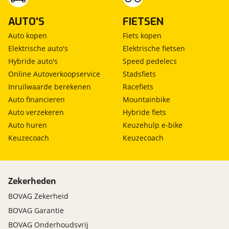
AUTO'S
FIETSEN
Auto kopen
Fiets kopen
Elektrische auto's
Elektrische fietsen
Hybride auto's
Speed pedelecs
Online Autoverkoopservice
Stadsfiets
Inruilwaarde berekenen
Racefiets
Auto financieren
Mountainbike
Auto verzekeren
Hybride fiets
Auto huren
Keuzehulp e-bike
Keuzecoach
Keuzecoach
Zekerheden
BOVAG Zekerheid
BOVAG Garantie
BOVAG Onderhoudsvrij