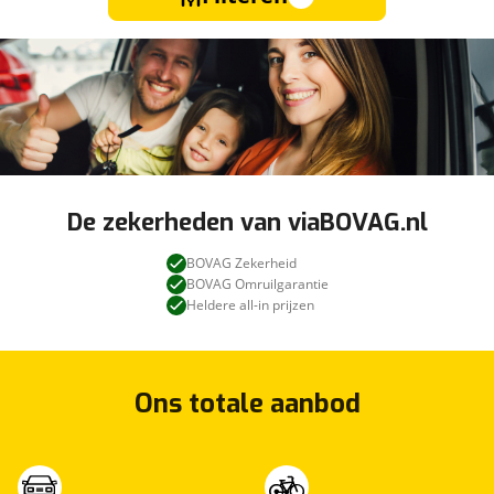
De zekerheden van viaBOVAG.nl
BOVAG Zekerheid
BOVAG Omruilgarantie
Heldere all-in prijzen
Ons totale aanbod