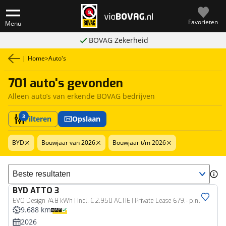
Favorieten
Menu
BOVAG Zekerheid
|
Home
>
Auto's
701 auto's gevonden
Alleen auto’s van erkende BOVAG bedrijven
3
Filteren
Opslaan
BYD
Bouwjaar van 2026
Bouwjaar t/m 2026
Sorteer resultaten
BYD
ATTO 3
EVO Design 74.8 kWh | Incl. € 2.950 ACTIE | Private Lease 679,- p.m.
9.688 km
2026