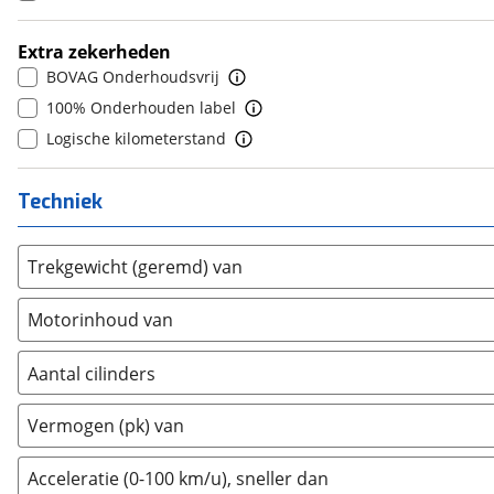
9
(
0
)
DFSK
(
14
)
10+
(
0
)
Extra zekerheden
Dodge
(
0
)
BOVAG Onderhoudsvrij
Dongfeng
(
50
)
100% Onderhouden label
Donkervoort
(
0
)
Logische kilometerstand
DS
(
51
)
Estrima
(
0
)
Techniek
Etalian
(
0
)
Farizon
(
3
)
Trekgewicht (geremd) van
Ferrari
(
0
)
Fiat
(
459
)
Motorinhoud van
Ford
(
1551
)
Ford USA
(
0
)
Aantal cilinders
Geely
(
128
)
2
(
0
)
Genesis
(
15
)
Vermogen (pk) van
3
(
0
)
GMC
(
0
)
4
(
389
)
Acceleratie (0-100 km/u), sneller dan
Goupil
(
0
)