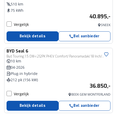
510 km
75 kWh
40.895,-
Vergelijk
SNEEK
Bekijk details
Bel aanbieder
BYD
Seal 6
Byd Touring 1.5 DM-i 212PK PHEV Comfort/ Panoramadak/ 18 Inch/ Adaptieve cruise/ 360 Camera/ 8000 euro korting/ 100 KM elektrisch/ Nieuwe voorraad auto
10 km
04-2026
Plug-in hybride
212 pk (156 kW)
36.850,-
Vergelijk
BEEK GEM MONTFERLAND
Bekijk details
Bel aanbieder