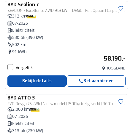
BYD
Sealion 7
SEALION 7 Excellence AWD 91.3 kWh | DEMO | Full Option | Carplay | Demo |
312 km
07-2026
Elektriciteit
530 pk (390 kW)
502 km
91 kWh
58.190,-
Vergelijk
HOOGLAND
Bekijk details
Bel aanbieder
BYD
ATTO 3
EVO Design 75 kWh | Nieuw model | 1500kg trekgewicht | 360° camera | Stoelventilatie + -verwarming |
2.000 km
07-2026
Elektriciteit
313 pk (230 kW)