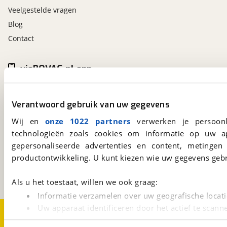
Veelgestelde vragen
Blog
Contact
viaBOVAG.nl app
Altijd het meest recente aanbod bij de hand.
Download 'm nu.
Verantwoord gebruik van uw gegevens
Wij en
onze 1022 partners
verwerken je persoonl
technologieën zoals cookies om informatie op uw a
viaBOVAG.nl
gepersonaliseerde advertenties en content, metingen
Kosterijland
15
3981 AJ
Bunnik
productontwikkeling. U kunt kiezen wie uw gegevens gebr
Een initiatief van
BOVAG
Als u het toestaat, willen we ook graag:
Informatie verzamelen over uw geografische locati
Uw apparaat identificeren door het actief te scann
Over viaBOVAG.nl
Disclaimer- en Privacyverklaring
Cookievoorkeuren
Vacatures
Lees meer over hoe uw persoonlijke gegevens worden ve