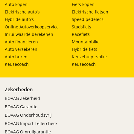
Auto kopen
Fiets kopen
Elektrische auto's
Elektrische fietsen
Hybride auto's
Speed pedelecs
Online Autoverkoopservice
Stadsfiets
Inruilwaarde berekenen
Racefiets
Auto financieren
Mountainbike
Auto verzekeren
Hybride fiets
Auto huren
Keuzehulp e-bike
Keuzecoach
Keuzecoach
Zekerheden
BOVAG Zekerheid
BOVAG Garantie
BOVAG Onderhoudsvrij
BOVAG Import Tellercheck
BOVAG Omruilgarantie