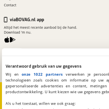
Contact
viaBOVAG.nl app
Altijd het meest recente aanbod bij de hand.
Download 'm nu.
viaBOVAG.nl
Kosterijland
15
3981 AJ
Bunnik
Verantwoord gebruik van uw gegevens
Een initiatief van
BOVAG
Wij en
onze 1022 partners
verwerken je persoonl
technologieën zoals cookies om informatie op uw a
gepersonaliseerde advertenties en content, metingen
Over viaBOVAG.nl
Disclaimer- en Privacyverklaring
productontwikkeling. U kunt kiezen wie uw gegevens gebr
Cookievoorkeuren
Vacatures
Als u het toestaat, willen we ook graag: