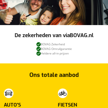
De zekerheden van viaBOVAG.nl
BOVAG Zekerheid
BOVAG Omruilgarantie
Heldere all-in prijzen
Ons totale aanbod
AUTO'S
FIETSEN