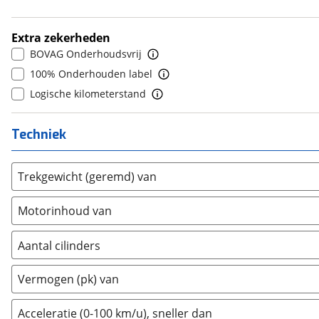
5
(
772
)
8+
(
0
)
Bold
(
0
)
6
(
0
)
BYD
(
0
)
Extra zekerheden
7
(
0
)
Cadillac
BOVAG Onderhoudsvrij
(
0
)
8
(
0
)
Casalini
100% Onderhouden label
(
1
)
9
(
0
)
Changan
Logische kilometerstand
(
0
)
10+
(
0
)
Chatenet
(
0
)
Techniek
Chevrolet
(
16
)
Chrysler
(
3
)
Citroën
(
88
)
Trekgewicht (geremd) van
Cupra
(
0
)
Motorinhoud van
Dacia
(
5
)
Daewoo
(
0
)
Aantal cilinders
Daihatsu
(
0
)
2
(
0
)
Daimler
(
0
)
Vermogen (pk) van
3
(
0
)
DFSK
(
2
)
4
(
0
)
Acceleratie (0-100 km/u), sneller dan
Dodge
(
1
)