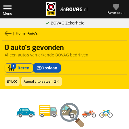
Favorieten
Menu
BOVAG Zekerheid
|
Home
>
Auto's
0 auto's gevonden
Alleen auto’s van erkende BOVAG bedrijven
2
Filteren
Opslaan
BYD
Aantal zitplaatsen: 2