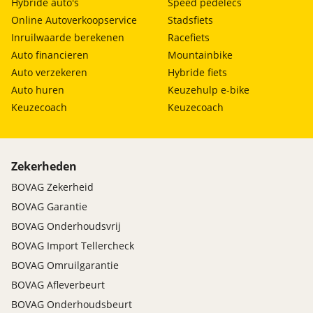
Hybride auto's
Speed pedelecs
Online Autoverkoopservice
Stadsfiets
Inruilwaarde berekenen
Racefiets
Auto financieren
Mountainbike
Auto verzekeren
Hybride fiets
Auto huren
Keuzehulp e-bike
Keuzecoach
Keuzecoach
Zekerheden
BOVAG Zekerheid
BOVAG Garantie
BOVAG Onderhoudsvrij
BOVAG Import Tellercheck
BOVAG Omruilgarantie
BOVAG Afleverbeurt
BOVAG Onderhoudsbeurt