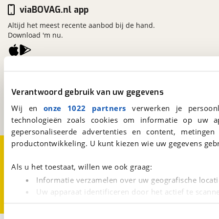
viaBOVAG.nl app
Altijd het meest recente aanbod bij de hand.
Download 'm nu.
viaBOVAG.nl
Kosterijland
15
Verantwoord gebruik van uw gegevens
3981 AJ
Bunnik
Een initiatief van
Wij en
onze 1022 partners
verwerken je persoonl
BOVAG
technologieën zoals cookies om informatie op uw a
gepersonaliseerde advertenties en content, metingen
productontwikkeling. U kunt kiezen wie uw gegevens gebr
Over viaBOVAG.nl
Disclaimer- en Privacyverklaring
Cookievoorkeuren
Vacatures
Als u het toestaat, willen we ook graag:
Informatie verzamelen over uw geografische locati
Uw apparaat identificeren door het actief te scann
Lees meer over hoe uw persoonlijke gegevens worden ve
U kunt uw toestemming op elk moment wijzigen of intrekk