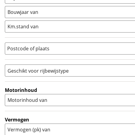
Minibike
(
0
)
Bouwjaar van
Motorscooter
(
0
)
Naked
(
1
)
Km.stand van
Overig
(
0
)
Quad
(
0
)
Postcode of plaats
Racer
(
0
)
Rally
(
0
)
Sport
(
0
)
Geschikt voor rijbewijstype
Sport Touring
(
0
)
A
(
1
)
Supermotard
(
0
)
A1
(
0
)
Motorinhoud
Supersport
(
0
)
A2
(
0
)
Motorinhoud van
Tourer
(
0
)
Touring Enduro
(
0
)
Trial
(
0
)
Vermogen
Trike
(
0
)
Vermogen (pk) van
Zijspan
(
0
)