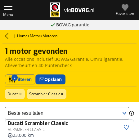
Favorieten
Menu
BOVAG garantie
|
Home
>
Motor
>
Motoren
1 motor gevonden
Alle occasions inclusief BOVAG Garantie, Omruilgarantie,
Afleverbeurt en 40-Puntencheck
2
Filteren
Opslaan
Ducati
Scrambler Classic
Sorteer resultaten
Ducati
Scrambler Classic
SCRAMBLER CLASSIC
23.000 km