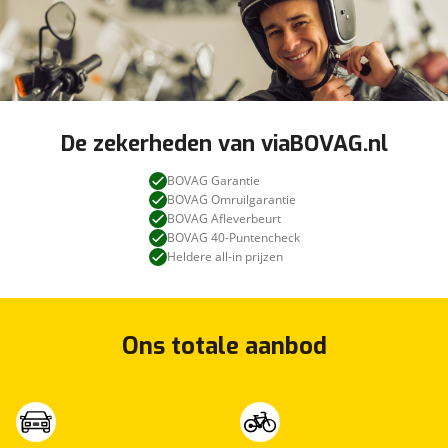
De zekerheden van viaBOVAG.nl
BOVAG Garantie
BOVAG Omruilgarantie
BOVAG Afleverbeurt
BOVAG 40-Puntencheck
Heldere all-in prijzen
Ons totale aanbod