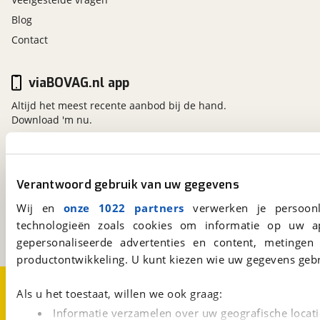
Blog
Contact
viaBOVAG.nl app
Altijd het meest recente aanbod bij de hand.
Download 'm nu.
viaBOVAG.nl
Verantwoord gebruik van uw gegevens
Kosterijland
15
3981 AJ
Bunnik
Wij en
onze 1022 partners
verwerken je persoonl
Een initiatief van
technologieën zoals cookies om informatie op uw a
BOVAG
gepersonaliseerde advertenties en content, metingen
productontwikkeling. U kunt kiezen wie uw gegevens gebr
Over viaBOVAG.nl
Disclaimer- en Privacyverklaring
Als u het toestaat, willen we ook graag:
Cookievoorkeuren
Vacatures
Informatie verzamelen over uw geografische locati