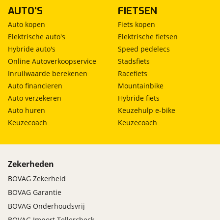
AUTO'S
FIETSEN
Auto kopen
Fiets kopen
Elektrische auto's
Elektrische fietsen
Hybride auto's
Speed pedelecs
Online Autoverkoopservice
Stadsfiets
Inruilwaarde berekenen
Racefiets
Auto financieren
Mountainbike
Auto verzekeren
Hybride fiets
Auto huren
Keuzehulp e-bike
Keuzecoach
Keuzecoach
Zekerheden
BOVAG Zekerheid
BOVAG Garantie
BOVAG Onderhoudsvrij
BOVAG Import Tellercheck