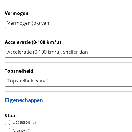
Touring Enduro
(
0
)
Trial
(
0
)
Vermogen
Trike
(
0
)
Vermogen (pk) van
Zijspan
(
0
)
Acceleratie (0-100 km/u)
Acceleratie (0-100 km/u), sneller dan
Topsnelheid
Topsnelheid vanaf
Eigenschappen
Staat
Occasion
(
2
)
Nieuw
(
3
)