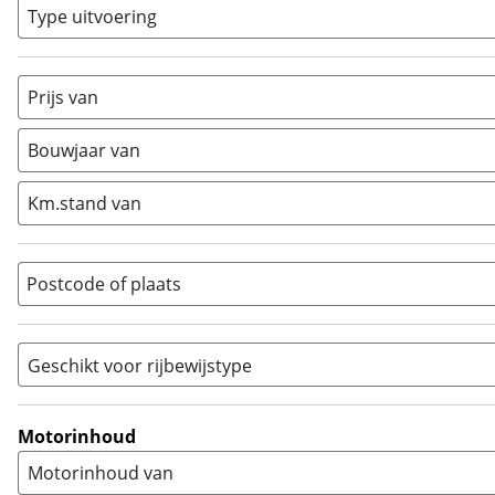
Classic
(
0
)
Type uitvoering
Crosser
(
0
)
Cruiser
(
0
)
Prijs van
Enduro
(
0
)
Minibike
(
0
)
Bouwjaar van
Motorscooter
(
0
)
Naked
(
1
)
Km.stand van
Overig
(
0
)
Quad
(
0
)
Postcode of plaats
Racer
(
0
)
Rally
(
0
)
Sport
(
0
)
Geschikt voor rijbewijstype
Sport Touring
(
0
)
A
(
4
)
Supermotard
(
2
)
A1
(
0
)
Motorinhoud
Supersport
(
0
)
A2
(
0
)
Motorinhoud van
Tourer
(
0
)