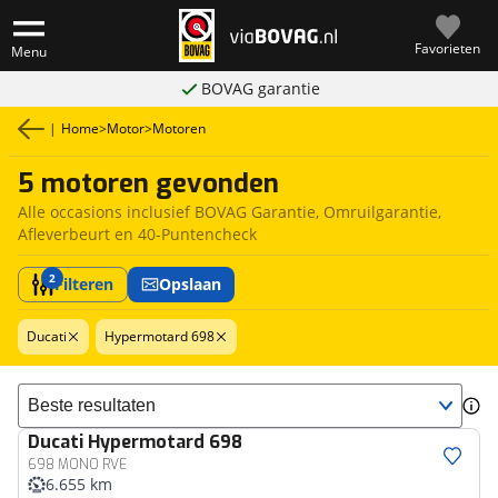
Favorieten
Menu
BOVAG garantie
|
Home
>
Motor
>
Motoren
5 motoren gevonden
Alle occasions inclusief BOVAG Garantie, Omruilgarantie,
Afleverbeurt en 40-Puntencheck
2
Filteren
Opslaan
Ducati
Hypermotard 698
Sorteer resultaten
Ducati
Hypermotard 698
698 MONO RVE
6.655 km