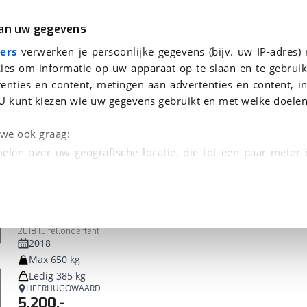
r
Kampeer
van uw gegevens
ers
verwerken je persoonlijke gegevens (bijv. uw IP-adres)
gen
ies om informatie op uw apparaat op te slaan en te gebruik
enties en content, metingen aan advertenties en content, in
voor je gevonden
U kunt kiezen wie uw gegevens gebruikt en met welke doelen
dsbeurt en Puntencheck
n we ook graag:
elen over uw geografische locatie, die tot een paar meter
entificeren door het actief te scannen op specifieke
Jamet
Jametic
 persoonlijke gegevens worden verwerkt en stel uw voo
2018 luifel,ondertent
unt uw toestemming op elk moment wijzigen of in
2018
Max 650 kg
Ledig 385 kg
kbare technieken zorgen we voor een betere en meer persoon
HEERHUGOWAARD
5.200,-
en ervoor dat de website goed werkt. Ook gebruiken we anal