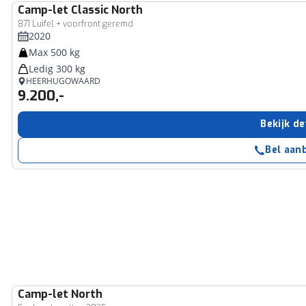
Camp-let
Classic North
871 Luifel + voorfront geremd
2020
Max 500 kg
Ledig 300 kg
HEERHUGOWAARD
9.200,-
Bekijk de
Bel aan
Camp-let
North