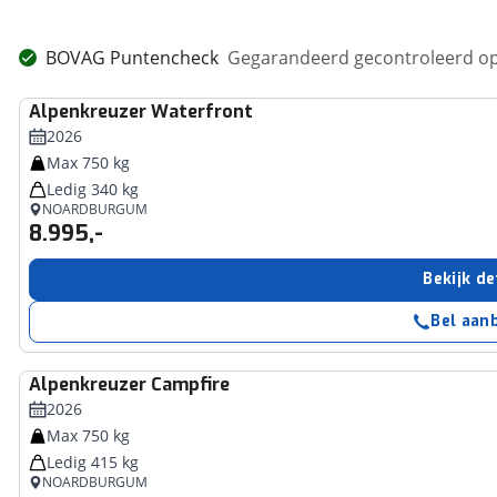
BOVAG Puntencheck
Gegarandeerd gecontroleerd op
Alpenkreuzer
Waterfront
2026
Max 750 kg
Ledig 340 kg
NOARDBURGUM
8.995,-
Bekijk de
Bel aan
Alpenkreuzer
Campfire
2026
Max 750 kg
Ledig 415 kg
NOARDBURGUM