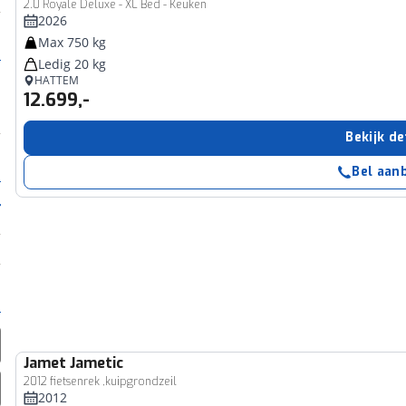
2.0 Royale Deluxe - XL Bed - Keuken
2026
Max 750 kg
Ledig 20 kg
HATTEM
12.699,-
Bekijk de
Bel aan
Jamet
Jametic
2012 fietsenrek ,kuipgrondzeil
2012