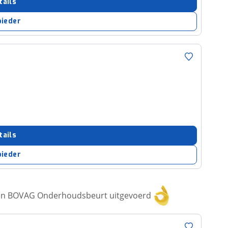
tails
bieder
tails
bieder
een BOVAG Onderhoudsbeurt uitgevoerd