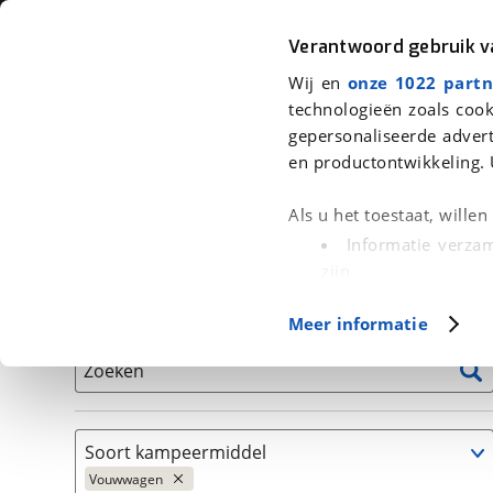
Auto
Fiets
Moto
Verantwoord gebruik 
Wij en
onze 1022 partn
<
Terug
|
Home
>
Kampeer
>
Kampeervoertuigen
>
Vouwwagenvoertui
technologieën zoals cook
gepersonaliseerde advert
We hebben 23 kampeervoertuigen 
en productontwikkeling. 
Alle occasions inclusief BOVAG Garantie, Onderhou
Als u het toestaat, wille
Informatie verzam
zijn
Uw apparaat id
Basisgegevens
Meer informatie
(fingerprinting)
Lees meer over hoe uw
Zoeken
detailgedeelte
in. U k
Cookieverklaring.
Soort kampeermiddel
Met cookies en vergelij
Vouwwagen
Functionele cookies zorg