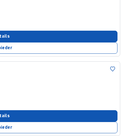
tails
bieder
tails
bieder