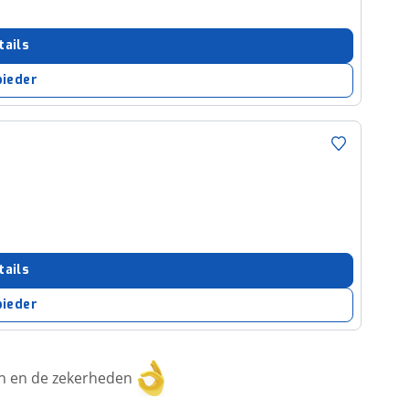
tails
bieder
tails
bieder
ken en de zekerheden