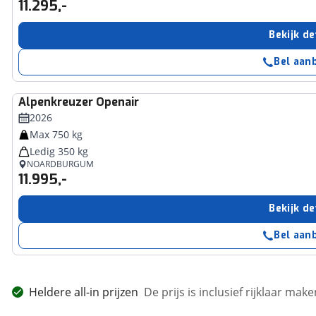
11.295,-
Bekijk de
Bel aan
Alpenkreuzer
Openair
2026
Max 750 kg
Ledig 350 kg
NOARDBURGUM
11.995,-
Bekijk de
Bel aan
Heldere all-in prijzen
De prijs is inclusief rijklaar ma