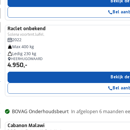
Bekijk de
Bel aan
Raclet
onbekend
Solena voortent,luifel,
2022
Max 400 kg
Ledig 230 kg
HEERHUGOWAARD
4.950,-
Bekijk de
Bel aan
BOVAG Onderhoudsbeurt
In afgelopen 6 maanden 
Cabanon
Malawi