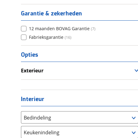
Garantie & zekerheden
12 maanden BOVAG Garantie
(
7
)
Fabrieksgarantie
(
16
)
Opties
Exterieur
Luifel
Voortent
Interieur
Bedindeling
Twee aparte bedden
(
0
)
Keukenindeling
Alkoofbed
(
0
)