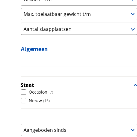
Max. toelaatbaar gewicht t/m
Aantal slaapplaatsen
1
(
0
)
2
(
7
)
Algemeen
3
(
0
)
4
(
9
)
5
(
0
)
6+
(
7
)
Staat
Occasion
(
7
)
Nieuw
(
16
)
Aangeboden sinds