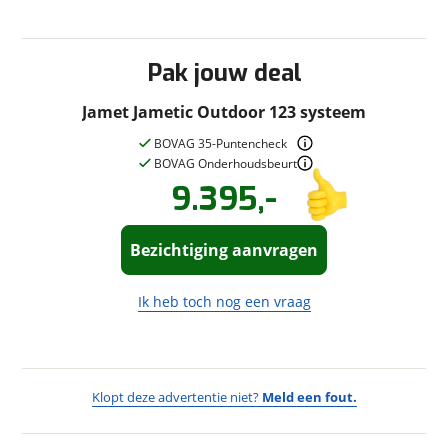
Pak jouw deal
Jamet Jametic Outdoor 123 systeem
BOVAG 35-Puntencheck
BOVAG Onderhoudsbeurt
9.395,-
Vraag een
Stel een
vraag
!
bezichtiging
aan!
Bezichtiging aanvragen
Vouwwagencentrum
Noordbergum
neemt
snel contact met je op om je
Vouwwagencentrum
Ik heb toch nog een vraag
vraag te beantwoorden.
Noordbergum
neemt
snel contact met je op om
een bezichtiging in te
Jouw vraag
plannen.
Vraag
Klopt deze advertentie niet?
Meld een fout.
Jouw
Wat vervelend dat je een fout
contactgegevens