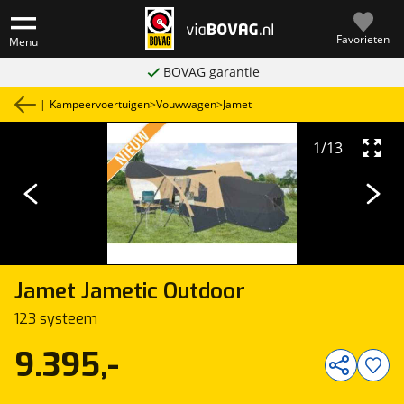
Favorieten
Menu
BOVAG garantie
|
Kampeervoertuigen
>
Vouwwagen
>
Jamet
1
/
13
Jamet
Jametic Outdoor
123 systeem
9.395,-