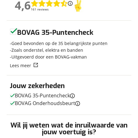
4,6
4,6
Soort voertuig
Vouwwagen
161 reviews
161 reviews
Nieuw of occasion
Nieuw
Geen reviews gevonden
BOVAG 35-Puntencheck
Goed bevonden op de 35 belangrijkste punten
Afmetingen en gewicht
Zoals onderstel, elektra en banden
Hoogte
1,08 m
Uitgevoerd door een BOVAG-vakman
Breedte
1,52 m
Lees meer
Lengte
3,80 m
Massa ledig voertuig
410 kg
Jouw zekerheden
Maximaal toelaatbaar
750 kg
gewicht
BOVAG 35-Puntencheck
BOVAG Onderhoudsbeurt
In- en exterieur
Wil jij weten wat de inruilwaarde van
jouw voertuig is?
Aantal slaapplaatsen
4