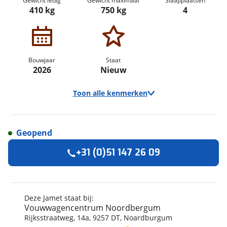
Gewicht ledig
Gewicht maximaal
Slaapplaatsen
410 kg
750 kg
4
Bouwjaar
Staat
2026
Nieuw
Toon alle kenmerken
Geopend
Algemeen
+31 (0)51 147 26 09
Merk
Jamet
Model
Jametic Outdoor
Bouwjaar
2026
Deze Jamet staat bij:
Vouwwagencentrum Noordbergum
Modeljaar
2026
Rijksstraatweg
,
14
a
,
9257 DT
,
Noardburgum
Carrosserievorm
Vouwwagen