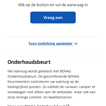
Klik op de button en vul de aanvraag in
Vraag aan
Geschiedenis
Datum tenaamstelling
20-02-2024
Ontvang gratis jouw
Voertuig heeft
Nee
schadeverleden
inruilwaarde
!
Toon toelichting aanbieder
Voormalig verhuurvoertuig
Nee
Vouwwagencentrum Noordbergum
neemt
snel contact met je op om jouw inruilwaarde te
bepalen.
Onderhoudsbeurt
Financieel
Het voertuig wordt geleverd met BOVAG
Jouw kampeervoertuig
Prijs
€ 9.395,-
Onderhoudsbeurt. De gecertificeerde BOVAG
Kies je voertuig:
Keurmeesters controleren uw voertuig op de
BTW/marge
BTW
Camper
belangrijkste punten. Zo voldoet de caravan, camper of
Caravan
vouwwagen niet alleen aan de wettelijke- maar ook aan
Vouwwagen
onze strenge comfort- en kwaliteitseisen.
Garanties