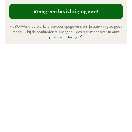
Naam
Vraag een bezichtiging aan!
E-mailadres
viaBOVAG.nl verwerkt je persoonsgegevens om je aanvraag zo goed
mogelijk bij de aanbieder te brengen. Lees hier meer over in onze
privacyverklaring
.
Telefoonnummer (optioneel)
Vraag mijn inruilwaarde aan
viaBOVAG.nl verwerkt je persoonsgegevens om je aanvraag zo
goed mogelijk bij de aanbieder te brengen. Lees hier meer
over in onze
privacyverklaring
.