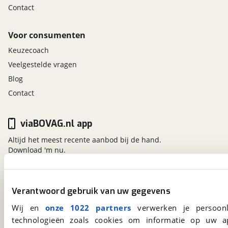
Contact
Voor consumenten
Keuzecoach
Veelgestelde vragen
Blog
Contact
viaBOVAG.nl app
Altijd het meest recente aanbod bij de hand.
Download 'm nu.
viaBOVAG.nl
Verantwoord gebruik van uw gegevens
Kosterijland
15
Wij en
onze 1022 partners
verwerken je persoonl
3981 AJ
Bunnik
technologieën zoals cookies om informatie op uw a
Een initiatief van