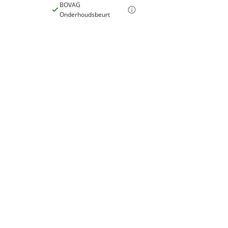
BOVAG
Onderhoudsbeurt
Prijs
€ 8.995,-
BTW/marge
BTW