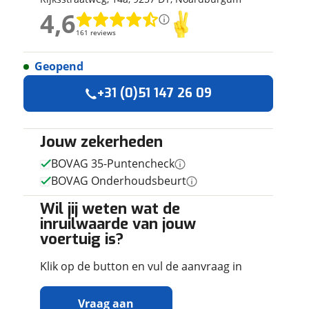
ruiken daarvoor
4,6
4,6
eme basis. Meer
161 reviews
161 reviews
lleen functionele
passen via de
Geopend
Geen reviews gevonden
+31 (0)51 147 26 09
Jouw zekerheden
BOVAG 35-Puntencheck
BOVAG Onderhoudsbeurt
Wil jij weten wat de
inruilwaarde van jouw
voertuig is?
Klik op de button en vul de aanvraag in
Vraag aan