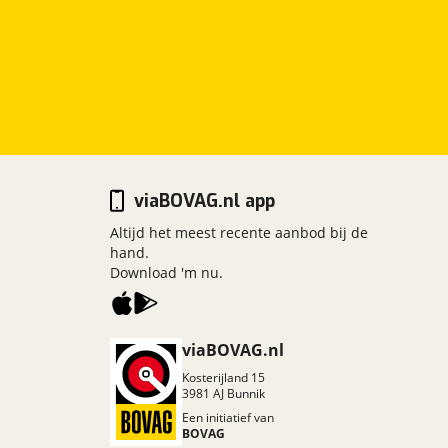
viaBOVAG.nl app
Altijd het meest recente aanbod bij de
hand.
Download 'm nu.
viaBOVAG.nl
Kosterijland
15
3981 AJ
Bunnik
Een initiatief van
BOVAG