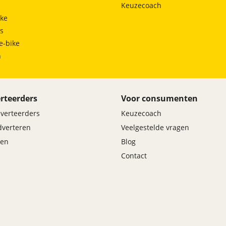
Keuzecoach
ke
ts
e-bike
h
rteerders
Voor consumenten
dverteerders
Keuzecoach
adverteren
Veelgestelde vragen
en
Blog
Contact