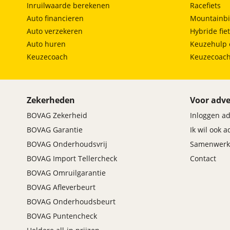
Inruilwaarde berekenen
Racefiets
Auto financieren
Mountainbi
Auto verzekeren
Hybride fie
Auto huren
Keuzehulp 
Keuzecoach
Keuzecoac
Zekerheden
Voor adve
BOVAG Zekerheid
Inloggen a
BOVAG Garantie
Ik wil ook 
BOVAG Onderhoudsvrij
Samenwerk
BOVAG Import Tellercheck
Contact
BOVAG Omruilgarantie
BOVAG Afleverbeurt
BOVAG Onderhoudsbeurt
BOVAG Puntencheck