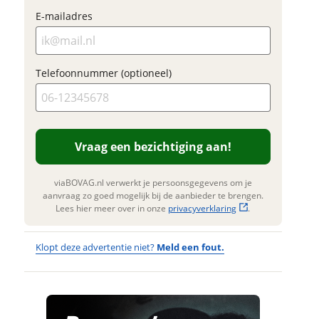
Vraag
Naam
E-mailadres
Foto's
Klik 
E-mailadres
Telefoonnummer (optioneel)
te up
(opti
Naam
JPG, P
foto's)
Telefoonnummer (optioneel)
Vraag een bezichtiging aan!
Jouw conta
E-mailadres
viaBOVAG.nl verwerkt je persoonsgegevens om je
Naam
aanvraag zo goed mogelijk bij de aanbieder te brengen.
Vraag een bezichtiging
Lees hier meer over in onze
privacyverklaring
.
aan!
Telefoonnummer (optioneel)
E-mailadres
Klopt deze advertentie niet?
Meld een fout.
viaBOVAG.nl verwerkt je
persoonsgegevens om je aanvraag zo
goed mogelijk bij de aanbieder te
brengen. Lees hier meer over in onze
Wat
Verstuur mijn vraag
Wat is jou
Telefoonnu
privacyverklaring
.
opgevallen?
vervelend
(optioneel)