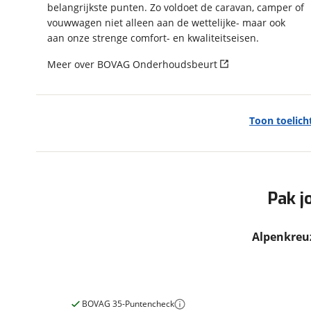
belangrijkste punten. Zo voldoet de caravan, camper of
Modeljaar
2026
vouwwagen niet alleen aan de wettelijke- maar ook
Carrosserievorm
Vouwwagen
aan onze strenge comfort- en kwaliteitseisen.
Soort voertuig
Vouwwagen
Meer over BOVAG Onderhoudsbeurt
Nieuw of occasion
Nieuw
Toon toelich
In- en exterieur
Aantal slaapplaatsen
2
Pak j
Alpenkreu
BOVAG 35-Puntencheck
Financieel