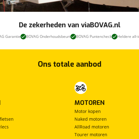
De zekerheden van viaBOVAG.nl
G Garantie
BOVAG Onderhoudsbeurt
BOVAG Puntencheck
Heldere all-i
Ons totale aanbod
N
MOTOREN
Motor kopen
fietsen
Naked motoren
lecs
AllRoad motoren
Tourer motoren