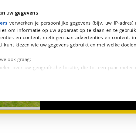
r
Kampeer
van uw gegevens
aag te beantwoorden.
viaBOVAG.nl verwerkt je persoonsgegevens om je aanvraag zo goed mogelijk bij de aanbieder te brengen. Lees hi
ers
verwerken je persoonlijke gegevens (bijv. uw IP-adres)
reuzer
ies om informatie op uw apparaat op te slaan en te gebruik
enties en content, metingen aan advertenties en content, in
U kunt kiezen wie uw gegevens gebruikt en met welke doelen
n we ook graag:
elen over uw geografische locatie, die tot een paar meter
1
/
6
entificeren door het actief te scannen op specifieke
 persoonlijke gegevens worden verwerkt en stel uw voo
unt uw toestemming op elk moment wijzigen of in
kbare technieken zorgen we voor een betere en meer persoon
en ervoor dat de website goed werkt. Ook gebruiken we anal