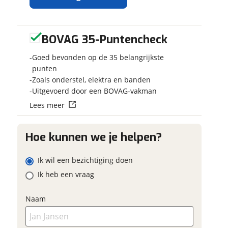
BOVAG 35-Puntencheck
Ontvang
Jouw kampe
gratis jouw
Kies je voertu
Goed bevonden op de 35 belangrijkste
inruilwaarde
!
Camper
punten
Zoals onderstel, elektra en banden
Caravan
Jouw
inruilwaarde
Uitgevoerd door een BOVAG-vakman
Vouwwage
wordt bepaald in
Lees meer
combinatie met
Kenteken (opt
deze vouwwagen:
Alpenkreuzer
Hoe kunnen we je helpen?
Waterfront
Merk, model 
Ik wil een bezichtiging doen
Vouwwagencentrum
Ik heb een vraag
Noordbergum
neemt
snel contact met je op
Eventuele bi
om jouw inruilwaarde te
Naam
bepalen.
(optioneel)
Jouw contactgegevens
Jouw vraag