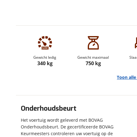
om de site continu te v
technologie die je gedr
weten? Bekijk onze
disc
en beperkte analytis
voorkeurenpagina
.
Gewicht ledig
Gewicht maximaal
Slaa
340 kg
750 kg
Toon all
Onderhoudsbeurt
Algemeen
Het voertuig wordt geleverd met BOVAG
Merk
Alpenkreuzer
Onderhoudsbeurt. De gecertificeerde BOVAG
Model
Waterfront
Keurmeesters controleren uw voertuig op de
Bouwjaar
2026