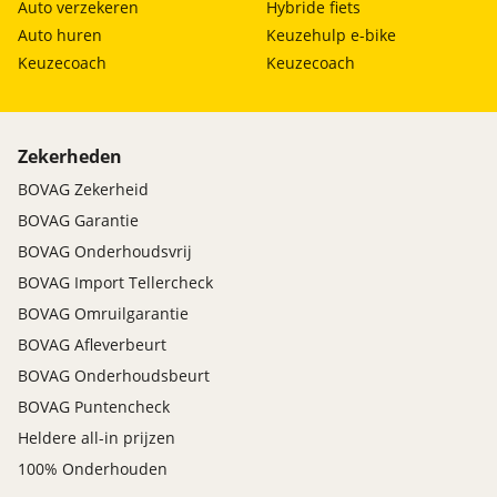
Auto verzekeren
Hybride fiets
Auto huren
Keuzehulp e-bike
Keuzecoach
Keuzecoach
Zekerheden
BOVAG Zekerheid
BOVAG Garantie
BOVAG Onderhoudsvrij
BOVAG Import Tellercheck
BOVAG Omruilgarantie
BOVAG Afleverbeurt
BOVAG Onderhoudsbeurt
BOVAG Puntencheck
Heldere all-in prijzen
100% Onderhouden