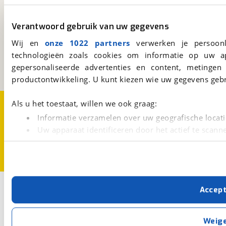
viaBOVAG.nl
Verantwoord gebruik van uw gegevens
Kosterijland
15
Wij en
onze 1022 partners
verwerken je persoonl
3981 AJ
Bunnik
technologieën zoals cookies om informatie op uw a
Een initiatief van
gepersonaliseerde advertenties en content, metingen
BOVAG
productontwikkeling. U kunt kiezen wie uw gegevens gebr
Over viaBOVAG.nl
Disclaimer- en Privacyverklaring
Als u het toestaat, willen we ook graag:
Cookievoorkeuren
Vacatures
Informatie verzamelen over uw geografische locati
Uw apparaat identificeren door het actief te scann
Lees meer over hoe uw persoonlijke gegevens worden ve
U kunt uw toestemming op elk moment wijzigen of intrekk
Met cookies en vergelijkbare technieken zorgen we voor 
Accep
cookies zorgen ervoor dat de website goed werkt. Ook g
verbeteren. We tonen je graag relevante advertenties e
buiten onze website volgt – uiteraard op anonie
Weig