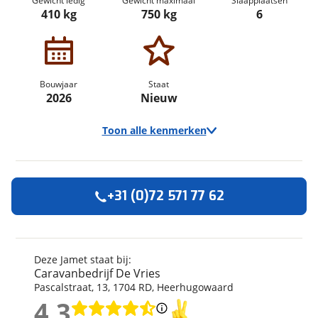
Gewicht ledig
Gewicht maximaal
Slaapplaatsen
410 kg
750 kg
6
Bouwjaar
Staat
2026
Nieuw
Toon alle kenmerken
+31 (0)72 571 77 62
Algemeen
Merk
Jamet
Model
Jametic Outdoor
Deze Jamet staat bij:
Caravanbedrijf De Vries
Uitvoering
2026
Pascalstraat
,
13
,
1704 RD
,
Heerhugowaard
Bouwjaar
2026
4,3
Modeljaar
2026
4,3