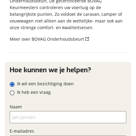
Onderhoudsbeurt. De gecertificeerde BOVAG
Voortent
Garanties
Keurmeesters controleren uw voertuig op de
Merk, model en type
belangrijkste punten. Zo voldoet de caravan, camper of
Keuken
BOVAG Garantie
Fabrieksgarantie van
vouwwagen niet alleen aan de wettelijke- maar ook aan
toepassing
Gascomfoor Aantal pitten 3
onze strenge comfort- en kwaliteitseisen.
Fabrieksgarantie
Ja
Keuken
Eventuele bijzonderheden (optioneel)
Meer over BOVAG Onderhoudsbeurt
Slaapcomfort
Lattenbodem
Hoe kunnen we je helpen?
Foto's
Ik wil een bezichtiging doen
Klik hier om foto's te uploaden
Ik heb een vraag
(optioneel)
JPG, PNG (max 10 foto's)
Naam
Jouw contactgegevens
Naam
E-mailadres