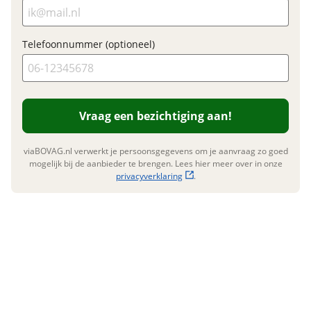
E-mailadres
Telefoonnummer (optioneel)
Telefoonnummer (optioneel)
Vraag een bezichtiging aan!
viaBOVAG.nl verwerkt je persoonsgegevens om je aanvraag zo goed
Vraag mijn inruilwaarde aan
mogelijk bij de aanbieder te brengen. Lees hier meer over in onze
privacyverklaring
.
viaBOVAG.nl verwerkt je persoonsgegevens om je aanvraag zo
goed mogelijk bij de aanbieder te brengen. Lees hier meer
over in onze
privacyverklaring
.