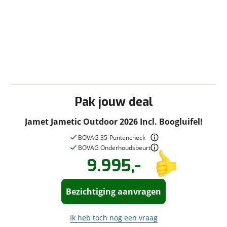
Pak jouw deal
Jamet Jametic Outdoor 2026 Incl. Boogluifel!
BOVAG 35-Puntencheck
BOVAG Onderhoudsbeurt
9.995,-
Vraag een
Stel een
vraag
!
bezichtiging
aan!
Bezichtiging aanvragen
Caravanbedrijf De Vries
neemt snel contact met je
op om je vraag te
Caravanbedrijf De Vries
Ik heb toch nog een vraag
beantwoorden.
neemt snel contact met je