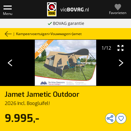
Favorieten
Menu
BOVAG garantie
|
Kampeervoertuigen
>
Vouwwagen
>
Jamet
1
/
12
Jamet
Jametic Outdoor
2026 Incl. Boogluifel!
9.995,-