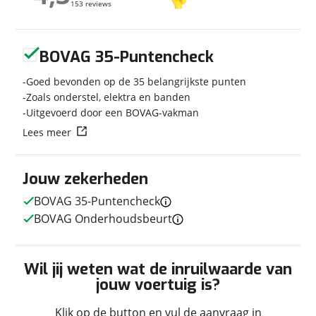
153 reviews
153 reviews
Carrosserievorm
Vouwwagen
Soort voertuig
Vouwwagen
Geen reviews gevonden
Nieuw of occasion
Nieuw
BOVAG 35-Puntencheck
Goed bevonden op de 35 belangrijkste punten
Zoals onderstel, elektra en banden
Uitgevoerd door een BOVAG-vakman
Afmetingen en gewicht
Lees meer
Breedte
1,52 m
Lengte
3,80 m
Jouw zekerheden
Massa ledig voertuig
410 kg
BOVAG 35-Puntencheck
Maximaal toelaatbaar
750 kg
gewicht
BOVAG Onderhoudsbeurt
Wil jij weten wat de inruilwaarde van
jouw voertuig is?
In- en exterieur
Aantal slaapplaatsen
6
Klik op de button en vul de aanvraag in