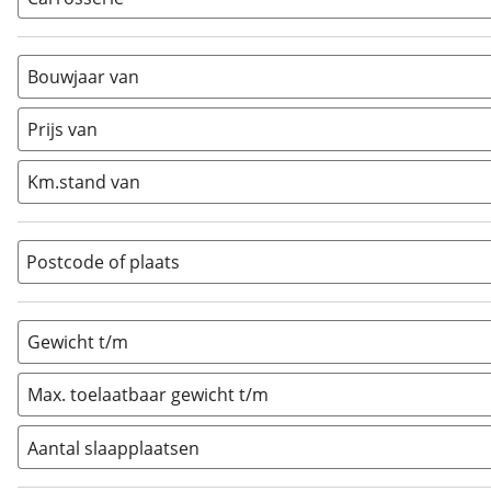
Alkoof
(
0
)
Busmodel
(
0
)
Bouwjaar van
Caravan
(
0
)
Half-integraal
(
0
)
Prijs van
Integraal
(
0
)
Km.stand van
Opzetunit
(
0
)
Overig
(
0
)
Vouwwagen
(
23
)
Postcode of plaats
Gewicht t/m
Max. toelaatbaar gewicht t/m
Aantal slaapplaatsen
1
(
0
)