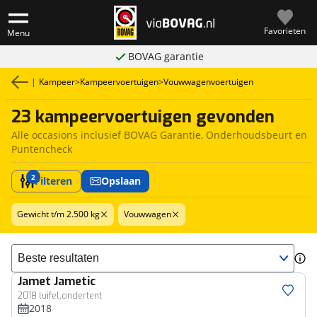
Favorieten
Menu
BOVAG garantie
|
Kampeer
>
Kampeervoertuigen
>
Vouwwagenvoertuigen
23 kampeervoertuigen gevonden
Alle occasions inclusief BOVAG Garantie, Onderhoudsbeurt en
Puntencheck
2
Filteren
Opslaan
Gewicht t/m 2.500 kg
Vouwwagen
Sorteer resultaten
Jamet
Jametic
2018 luifel,ondertent
2018