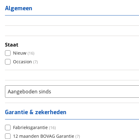
2
(
7
)
Algemeen
3
(
0
)
4
(
9
)
5
(
0
)
6+
(
7
)
Staat
Nieuw
(
16
)
Occasion
(
7
)
Aangeboden sinds
Garantie & zekerheden
Fabrieksgarantie
(
16
)
12 maanden BOVAG Garantie
(
7
)