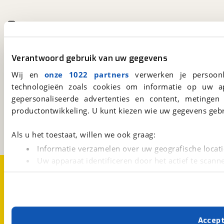
viaBOVAG.nl app
Altijd het meest recente aanbod bij de hand.
Download 'm nu.
Verantwoord gebruik van uw gegevens
Wij en
onze 1022 partners
verwerken je persoonl
technologieën zoals cookies om informatie op uw a
viaBOVAG.nl
gepersonaliseerde advertenties en content, metingen
Kosterijland
15
productontwikkeling. U kunt kiezen wie uw gegevens gebr
3981 AJ
Bunnik
Een initiatief van
BOVAG
Als u het toestaat, willen we ook graag:
Informatie verzamelen over uw geografische locati
Uw apparaat identificeren door het actief te scann
Over viaBOVAG.nl
Disclaimer- en Privacyverklaring
Lees meer over hoe uw persoonlijke gegevens worden ve
Cookievoorkeuren
Vacatures
U kunt uw toestemming op elk moment wijzigen of intrekk
Met cookies en vergelijkbare technieken zorgen we voor 
Accep
cookies zorgen ervoor dat de website goed werkt. Ook g