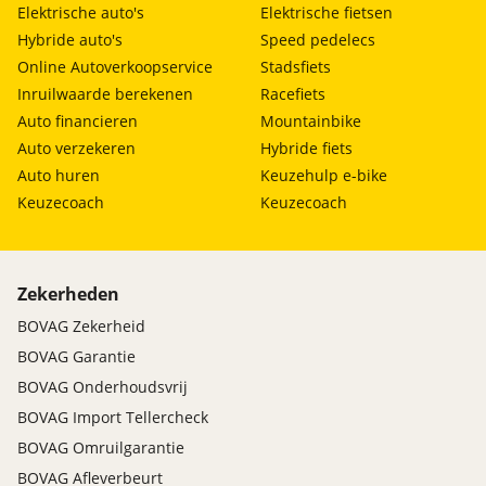
Elektrische auto's
Elektrische fietsen
Hybride auto's
Speed pedelecs
Online Autoverkoopservice
Stadsfiets
Inruilwaarde berekenen
Racefiets
Auto financieren
Mountainbike
Auto verzekeren
Hybride fiets
Auto huren
Keuzehulp e-bike
Keuzecoach
Keuzecoach
Zekerheden
BOVAG Zekerheid
BOVAG Garantie
BOVAG Onderhoudsvrij
BOVAG Import Tellercheck
BOVAG Omruilgarantie
BOVAG Afleverbeurt