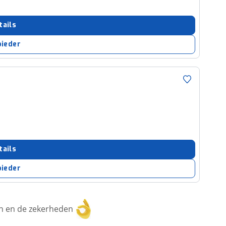
tails
bieder
tails
bieder
ken en de zekerheden