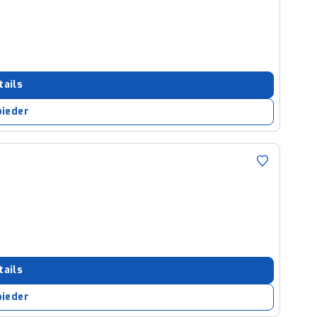
tails
bieder
tails
bieder