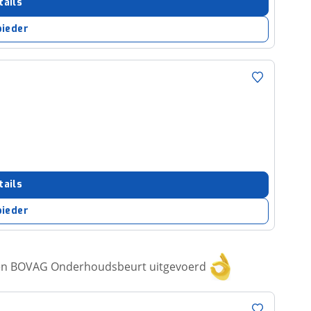
tails
bieder
tails
bieder
een BOVAG Onderhoudsbeurt uitgevoerd