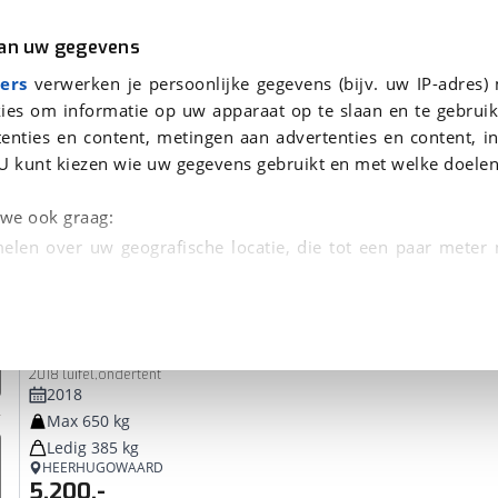
r
Kampeer
van uw gegevens
ers
verwerken je persoonlijke gegevens (bijv. uw IP-adres)
gen
ies om informatie op uw apparaat op te slaan en te gebruik
enties en content, metingen aan advertenties en content, in
voor je gevonden
U kunt kiezen wie uw gegevens gebruikt en met welke doelen
dsbeurt en Puntencheck
n we ook graag:
elen over uw geografische locatie, die tot een paar meter
entificeren door het actief te scannen op specifieke
Jamet
Jametic
 persoonlijke gegevens worden verwerkt en stel uw voo
2018 luifel,ondertent
unt uw toestemming op elk moment wijzigen of in
2018
Max 650 kg
Ledig 385 kg
kbare technieken zorgen we voor een betere en meer persoon
HEERHUGOWAARD
5.200,-
en ervoor dat de website goed werkt. Ook gebruiken we anal