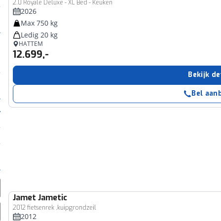
2.0 Royale Deluxe - XL Bed - Keuken
2026
Max 750 kg
Ledig 20 kg
HATTEM
12.699,-
Bekijk de
Bel aan
Jamet
Jametic
2012 fietsenrek ,kuipgrondzeil
2012