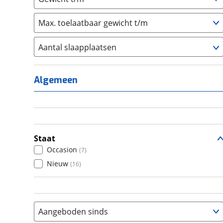
Max. toelaatbaar gewicht t/m
Aantal slaapplaatsen
1
(
0
)
2
(
7
)
Algemeen
3
(
0
)
4
(
9
)
5
(
0
)
6+
(
7
)
Staat
Occasion
(
7
)
Nieuw
(
16
)
Aangeboden sinds