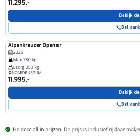
11.295,-
Bekijk de
Bel aan
Alpenkreuzer
Openair
2026
Max 750 kg
Ledig 350 kg
NOARDBURGUM
11.995,-
Bekijk de
Bel aan
Heldere all-in prijzen
De prijs is inclusief rijklaar ma