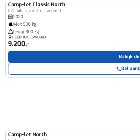
Camp-let
Classic North
871 Luifel + voorfront geremd
2020
Max 500 kg
Ledig 300 kg
HEERHUGOWAARD
9.200,-
Bekijk de
Bel aan
Camp-let
North