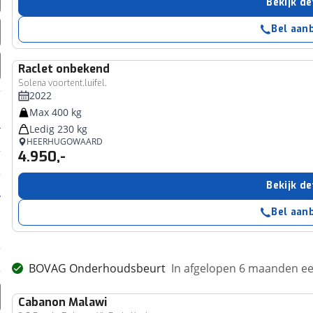
Bekijk de
Bel aan
Raclet
onbekend
Solena voortent,luifel,
2022
Max 400 kg
Ledig 230 kg
HEERHUGOWAARD
4.950,-
Bekijk de
Bel aan
BOVAG Onderhoudsbeurt
In afgelopen 6 maanden 
Cabanon
Malawi