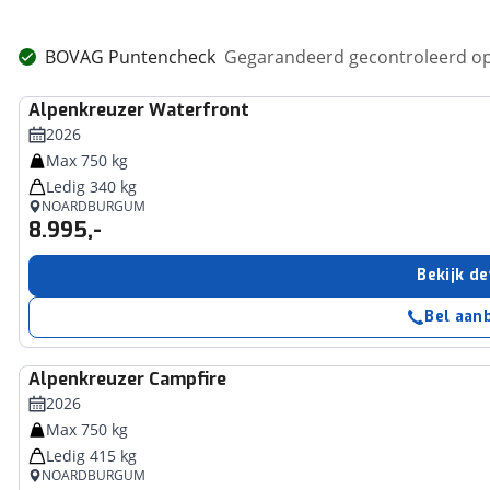
BOVAG Puntencheck
Gegarandeerd gecontroleerd op
Alpenkreuzer
Waterfront
2026
Max 750 kg
Ledig 340 kg
NOARDBURGUM
8.995,-
Bekijk de
Bel aan
Alpenkreuzer
Campfire
2026
Max 750 kg
Ledig 415 kg
NOARDBURGUM