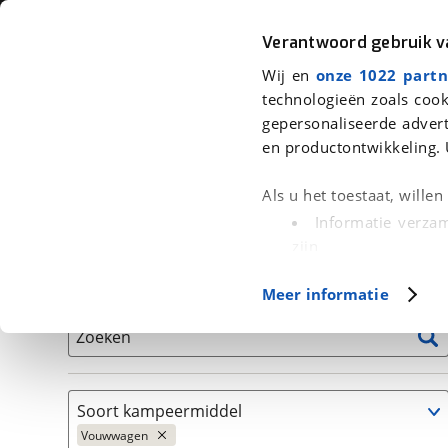
Auto
Fiets
Moto
Verantwoord gebruik 
Wij en
onze 1022 partn
<
Terug
|
Home
>
Kampeer
>
Kampeervoertuigen
>
Vouwwagenvoertui
technologieën zoals cook
gepersonaliseerde advert
We hebben 23 kampeervoertuigen 
en productontwikkeling. 
Alle occasions inclusief BOVAG Garantie, Onderhou
Als u het toestaat, wille
Informatie verzam
zijn
Uw apparaat id
Basisgegevens
Meer informatie
(fingerprinting)
Lees meer over hoe uw
Zoeken
detailgedeelte
in. U k
Cookieverklaring.
Soort kampeermiddel
Met cookies en vergelij
Vouwwagen
Functionele cookies zorg