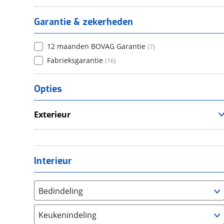
Garantie & zekerheden
12 maanden BOVAG Garantie
(
7
)
Fabrieksgarantie
(
16
)
Opties
Exterieur
Luifel
Voortent
Interieur
Bedindeling
Twee aparte bedden
(
0
)
Keukenindeling
Alkoofbed
(
0
)