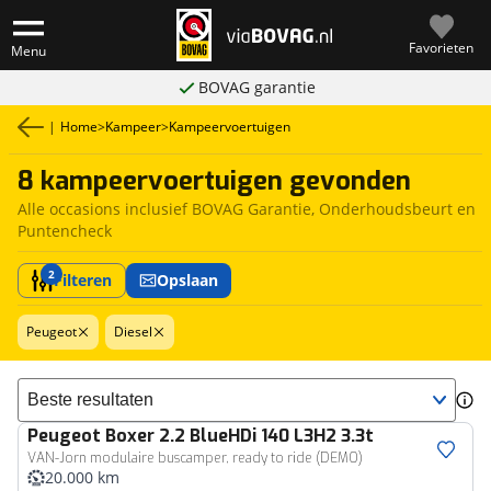
Favorieten
Menu
BOVAG garantie
|
Home
>
Kampeer
>
Kampeervoertuigen
8 kampeervoertuigen gevonden
Alle occasions inclusief BOVAG Garantie, Onderhoudsbeurt en
Puntencheck
2
Filteren
Opslaan
Peugeot
Diesel
Sorteer resultaten
Peugeot
Boxer 2.2 BlueHDi 140 L3H2 3.3t
VAN-Jorn modulaire buscamper, ready to ride (DEMO)
20.000 km