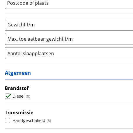
Postcode of plaats
Gewicht t/m
Max. toelaatbaar gewicht t/m
Aantal slaapplaatsen
1
(
2
)
2
(
0
)
Algemeen
3
(
0
)
4
Brandstof
(
0
)
5
Diesel
(
0
)
(
8
)
6+
(
0
)
Transmissie
Handgeschakeld
(
8
)