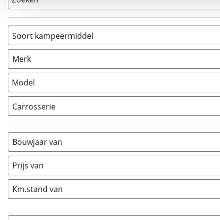
Soort kampeermiddel
Camper
(
8
)
Merk
Caravan
(
0
)
Vouwwagen
(
0
)
Model
Carrosserie
Alkoof
(
0
)
Busmodel
(
7
)
Bouwjaar van
Caravan
(
0
)
Half-integraal
(
0
)
Prijs van
Integraal
(
0
)
Km.stand van
Opzetunit
(
0
)
Overig
(
0
)
Vouwwagen
(
0
)