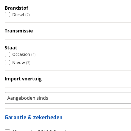
4
Brandstof
(
0
)
Diesel
(
7
)
5
(
0
)
6+
(
0
)
Transmissie
Handgeschakeld
(
7
)
Staat
Occasion
(
4
)
Nieuw
(
3
)
Import voertuig
Ja
(
1
)
Nee
(
3
)
Aangeboden sinds
Garantie & zekerheden