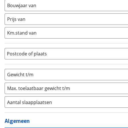
Busmodel
(
7
)
Bouwjaar van
Caravan
(
0
)
Half-integraal
(
0
)
Prijs van
Integraal
(
0
)
Km.stand van
Opzetunit
(
0
)
Overig
(
0
)
Vouwwagen
(
0
)
Postcode of plaats
Gewicht t/m
Max. toelaatbaar gewicht t/m
Aantal slaapplaatsen
1
(
2
)
2
(
0
)
Algemeen
3
(
0
)