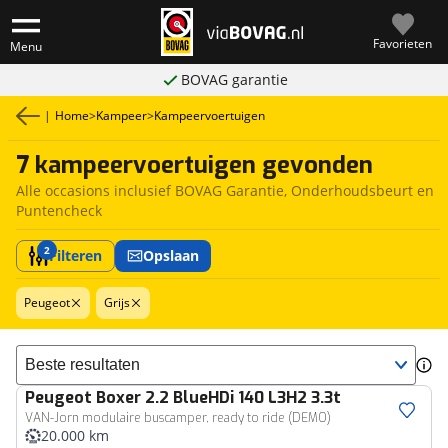
Favorieten
Menu
BOVAG garantie
|
Home
>
Kampeer
>
Kampeervoertuigen
7 kampeervoertuigen gevonden
Alle occasions inclusief BOVAG Garantie, Onderhoudsbeurt en
Puntencheck
2
Filteren
Opslaan
Peugeot
Grijs
Sorteer resultaten
Peugeot
Boxer 2.2 BlueHDi 140 L3H2 3.3t
VAN-Jorn modulaire buscamper, ready to ride (DEMO)
20.000 km