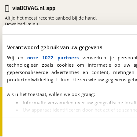
viaBOVAG.nl app
Altijd het meest recente aanbod bij de hand.
Download 'm nu.
Verantwoord gebruik van uw gegevens
viaBOVAG.nl
Kosterijland
15
Wij en
onze 1022 partners
verwerken je persoonl
3981 AJ
Bunnik
technologieën zoals cookies om informatie op uw a
Een initiatief van
gepersonaliseerde advertenties en content, metingen
BOVAG
productontwikkeling. U kunt kiezen wie uw gegevens gebr
Over viaBOVAG.nl
Disclaimer- en Privacyverklaring
Als u het toestaat, willen we ook graag:
Cookievoorkeuren
Vacatures
Informatie verzamelen over uw geografische locati
Uw apparaat identificeren door het actief te scann
Lees meer over hoe uw persoonlijke gegevens worden ve
U kunt uw toestemming op elk moment wijzigen of intrekk