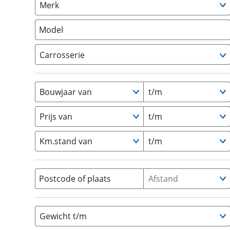
Merk
om de site continu te v
Caravan
(
0
)
technologie die je gedr
Vouwwagen
(
0
)
Model
weten? Bekijk onze
disc
en beperkte analytis
Carrosserie
voorkeurenpagina
.
Alkoof
(
0
)
Busmodel
(
7
)
Bouwjaar van
t/m
Caravan
(
0
)
Half-integraal
(
0
)
Prijs van
t/m
Integraal
(
0
)
Km.stand van
t/m
Opzetunit
(
0
)
Overig
(
0
)
Vouwwagen
(
0
)
Postcode of plaats
Afstand
Gewicht t/m