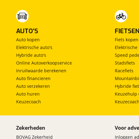
AUTO'S
FIETSE
Auto kopen
Fiets kopen
Elektrische auto's
Elektrische 
Hybride auto's
Speed pede
Online Autoverkoopservice
Stadsfiets
Inruilwaarde berekenen
Racefiets
Auto financieren
Mountainbi
Auto verzekeren
Hybride fie
Auto huren
Keuzehulp 
Keuzecoach
Keuzecoac
Zekerheden
Voor adve
BOVAG Zekerheid
Inloggen a