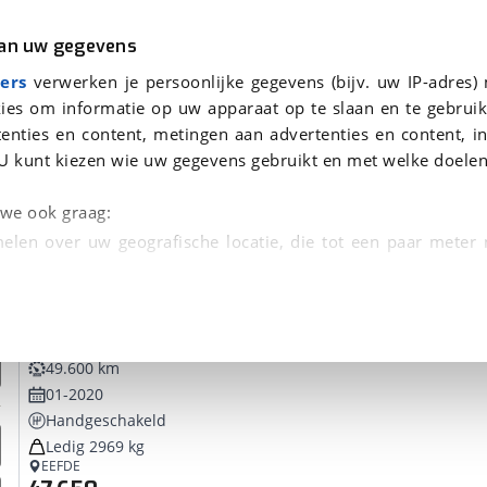
r
Kampeer
van uw gegevens
ers
verwerken je persoonlijke gegevens (bijv. uw IP-adres)
ies om informatie op uw apparaat op te slaan en te gebruik
enties en content, metingen aan advertenties en content, in
 je gevonden
U kunt kiezen wie uw gegevens gebruikt en met welke doelen
dsbeurt en Puntencheck
n we ook graag:
elen over uw geografische locatie, die tot een paar meter
entificeren door het actief te scannen op specifieke
Peugeot
Boxer 2.2 HDI L3H2 Premium Buscamper
 persoonlijke gegevens worden verwerkt en stel uw voo
49.600 km
unt uw toestemming op elk moment wijzigen of in
01-2020
Handgeschakeld
Ledig 2969 kg
kbare technieken zorgen we voor een betere en meer persoon
EEFDE
en ervoor dat de website goed werkt. Ook gebruiken we anal