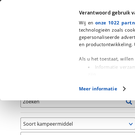
Auto
Fiets
Moto
Verantwoord gebruik 
Wij en
onze 1022 partn
<
Terug
|
Home
>
Kampeer
>
Kampeervoertuigen
technologieën zoals cook
gepersonaliseerde advert
We hebben 1 kampeervoertuig voor
en productontwikkeling. 
Alle occasions inclusief BOVAG Garantie, Onderhou
Als u het toestaat, wille
Informatie verzam
zijn
Uw apparaat id
Basisgegevens
Meer informatie
(fingerprinting)
Lees meer over hoe uw
Zoeken
detailgedeelte
in. U k
Cookieverklaring.
Soort kampeermiddel
Met cookies en vergelij
Camper
Functionele cookies zorg
(
1
)