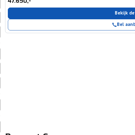
47.650,-
erbeteren. We tonen je graag relevante advertenties en geb
ag op en buiten onze website volgt – uiteraard op anoni
Bekijk de
laimer en privacyverklaring
. Als je weigert, plaatsen we a
Bel aan
che cookies. Je voorkeuren kun je later altijd aan