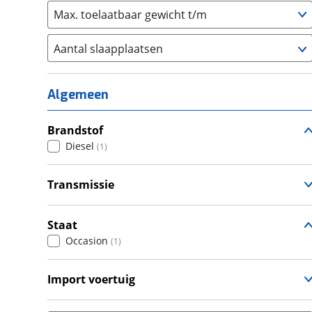
Max. toelaatbaar gewicht t/m
Aantal slaapplaatsen
1
(
0
)
2
(
0
)
Algemeen
3
(
0
)
4
Brandstof
(
0
)
Diesel
(
1
)
5
(
0
)
6+
(
0
)
Transmissie
Handgeschakeld
(
1
)
Staat
Occasion
(
1
)
Import voertuig
Nee
(
1
)