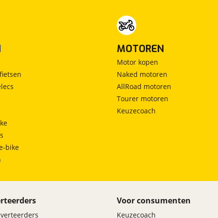
N
MOTOREN
Motor kopen
fietsen
Naked motoren
lecs
AllRoad motoren
Tourer motoren
Keuzecoach
ke
ts
e-bike
h
rteerders
Voor consumenten
dverteerders
Keuzecoach