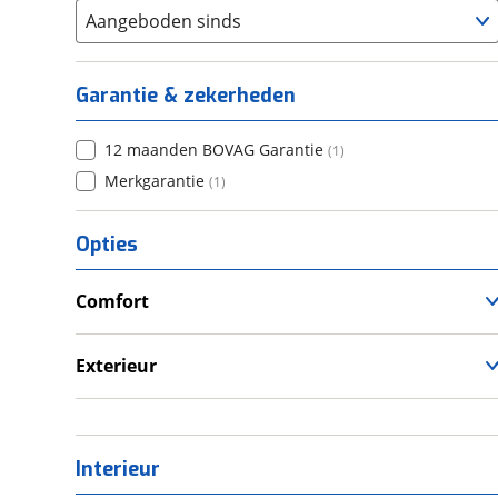
Aangeboden sinds
Garantie & zekerheden
12 maanden BOVAG Garantie
(
1
)
Merkgarantie
(
1
)
Opties
Comfort
Douche
Televisie
Exterieur
Luifel
Zonnepanelen
Interieur