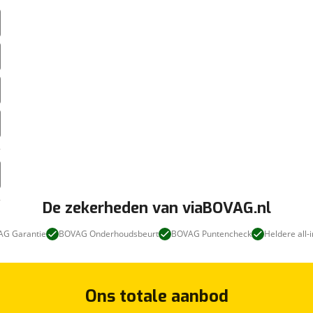
De zekerheden van viaBOVAG.nl
G Garantie
BOVAG Onderhoudsbeurt
BOVAG Puntencheck
Heldere all-i
Ons totale aanbod