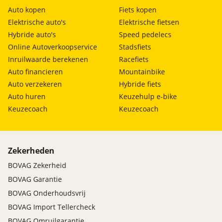
Auto kopen
Fiets kopen
Elektrische auto's
Elektrische fietsen
Hybride auto's
Speed pedelecs
Online Autoverkoopservice
Stadsfiets
Inruilwaarde berekenen
Racefiets
Auto financieren
Mountainbike
Auto verzekeren
Hybride fiets
Auto huren
Keuzehulp e-bike
Keuzecoach
Keuzecoach
Zekerheden
BOVAG Zekerheid
BOVAG Garantie
BOVAG Onderhoudsvrij
BOVAG Import Tellercheck
BOVAG Omruilgarantie