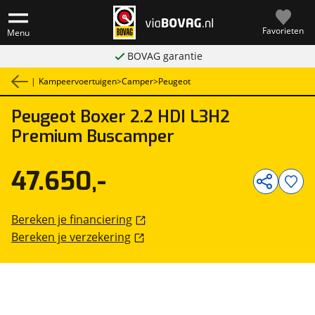
Favorieten
Menu
BOVAG garantie
|
Kampeervoertuigen
>
Camper
>
Peugeot
Peugeot
Boxer 2.2 HDI L3H2
1
/
22
Premium Buscamper
47.650,-
Bereken je financiering
Bereken je verzekering