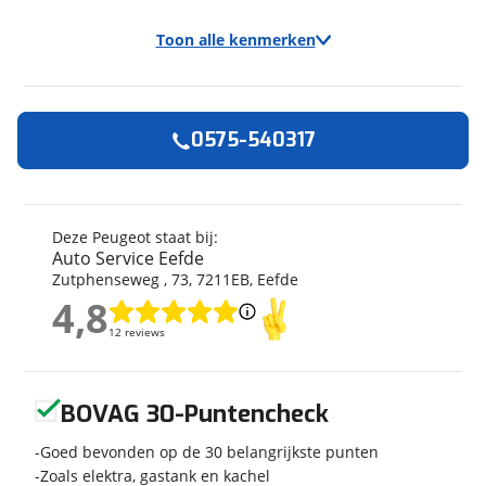
Toon alle kenmerken
0575-540317
Algemeen
Merk
Peugeot
Model
Boxer 2.2 HDI L3H2
Deze Peugeot staat bij:
Premium Buscamper
Auto Service Eefde
Uitvoering
Zutphenseweg
,
73
,
7211EB
,
Boxer 2.2 HDI L3H2
Eefde
Premium Buscamper
4,8
4,8
Kenteken
R885JV
12 reviews
12 reviews
Kilometerstand
49.600 km
Geen reviews gevonden
Bouwjaar
1-2020
BOVAG 30-Puntencheck
Modeljaar
2019
Leeftijd
6 jaar en 7 maanden
Goed bevonden op de 30 belangrijkste punten
Carrosserievorm
Zoals elektra, gastank en kachel
Camper