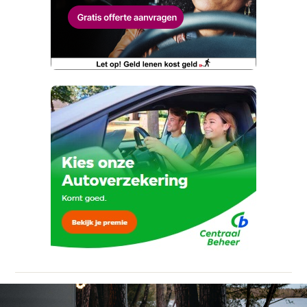
Wat klopt er niet?
Vraag mijn proefrit aan
Telefoonnummer (optioneel)
Kan je ons nog meer vertellen? (optioneel)
viaBOVAG.nl verwerkt je persoonsgegevens
om je aanvraag zo goed mogelijk bij de
aanbieder te brengen. Lees hier meer over in
onze
privacyverklaring
.
Verstuur mijn vraag
viaBOVAG.nl verwerkt je persoonsgegevens
om je aanvraag zo goed mogelijk bij de
aanbieder te brengen. Lees hier meer over in
Stuur mijn bevinding door
onze
privacyverklaring
.