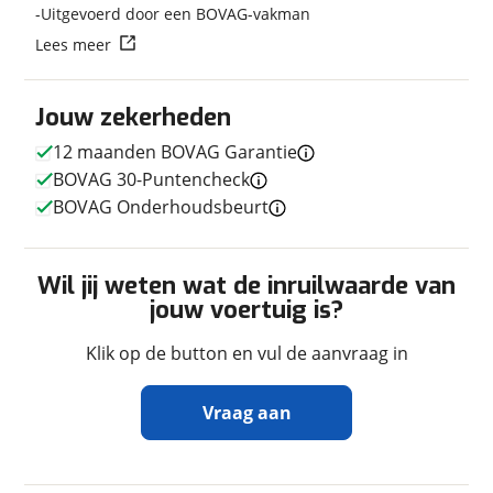
Uitgevoerd door een BOVAG-vakman
Soort voertuig
Camper
Lees meer
Nieuw of occasion
Occasion
Jouw zekerheden
12 maanden BOVAG Garantie
Techniek
BOVAG 30-Puntencheck
Transmissie
Handgeschakeld
BOVAG Onderhoudsbeurt
Aantal versnellingen
6
Motorinhoud
2.179 cc
Wil jij weten wat de inruilwaarde van
Aantal cilinders
4
jouw voertuig is?
Vermogen
164pk (121kW)
Topsnelheid
160 km/u
Klik op de button en vul de aanvraag in
Vraag aan
Afmetingen en gewicht
Massa ledig voertuig
2.969 kg