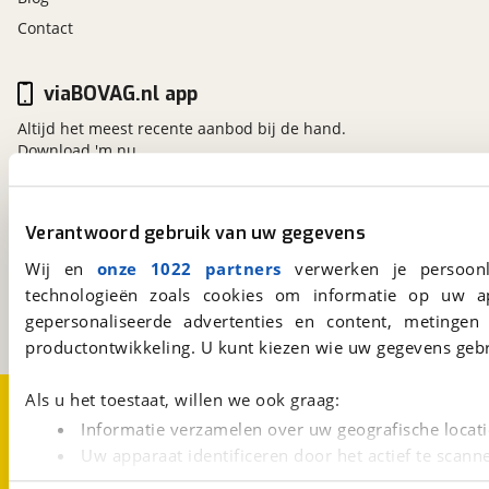
Contact
viaBOVAG.nl app
Altijd het meest recente aanbod bij de hand.
Download 'm nu.
Verantwoord gebruik van uw gegevens
viaBOVAG.nl
Kosterijland
15
Wij en
onze 1022 partners
verwerken je persoonl
3981 AJ
Bunnik
technologieën zoals cookies om informatie op uw a
Een initiatief van
gepersonaliseerde advertenties en content, metingen
BOVAG
productontwikkeling. U kunt kiezen wie uw gegevens gebr
Over viaBOVAG.nl
Disclaimer- en Privacyverklaring
Als u het toestaat, willen we ook graag:
Cookievoorkeuren
Vacatures
Informatie verzamelen over uw geografische locati
Uw apparaat identificeren door het actief te scann
Lees meer over hoe uw persoonlijke gegevens worden ve