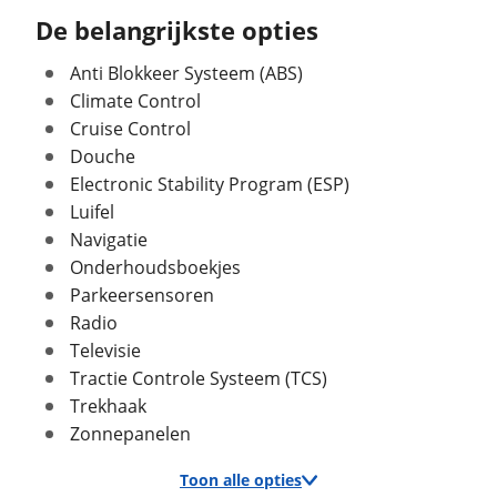
Ontvang gratis jouw
inruilwaarde
!
Max trekgewicht geremd
2.500 kg
De belangrijkste opties
Max trekgewicht ongeremd
750 kg
Anti Blokkeer Systeem (ABS)
Auto Service Eefde
neemt snel contact met je op
om jouw inruilwaarde te bepalen.
Climate Control
Cruise Control
Jouw kampeervoertuig
Douche
In- en exterieur
Electronic Stability Program (ESP)
Kies je voertuig:
Aantal deuren
5
Luifel
Camper
Aantal zitplaatsen
3
Navigatie
Caravan
Bekleding
Stof
Onderhoudsboekjes
Vouwwagen
Interieurkleur
Zwart
Parkeersensoren
Kenteken
Laksoort
Metallic
Radio
Kleur
Zwart
Televisie
Tractie Controle Systeem (TCS)
Fabriekskleur
Zwart metallic
Schatting kilometerstand
Trekhaak
Zonnepanelen
Toon alle opties
Verbruik en milieu
Eventuele bijzonderheden (optioneel)