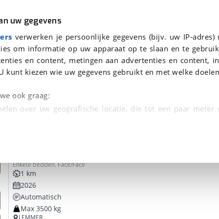
r
Kampeer
van uw gegevens
ers
verwerken je persoonlijke gegevens (bijv. uw IP-adres)
ies om informatie op uw apparaat op te slaan en te gebruik
enties en content, metingen aan advertenties en content, in
oor je gevonden
U kunt kiezen wie uw gegevens gebruikt en met welke doelen
dsbeurt en Puntencheck
n we ook graag:
elen over uw geografische locatie, die tot een paar meter
entificeren door het actief te scannen op specifieke
Etrusco
T 7400 SBC
 persoonlijke gegevens worden verwerkt en stel uw voo
Enkele bedden, Face/Face
unt uw toestemming op elk moment wijzigen of in
1 km
2026
Automatisch
kbare technieken zorgen we voor een betere en meer persoon
Max 3500 kg
en ervoor dat de website goed werkt. Ook gebruiken we anal
LEMMER