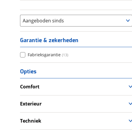
Aangeboden sinds
Garantie & zekerheden
Fabrieksgarantie
(
13
)
Opties
Comfort
Douche
Verwarmde leefruimte
Exterieur
Wasruimte met toilet
Dakluik
Luifel
Techniek
Zonnepanelen
Schoonwatertank