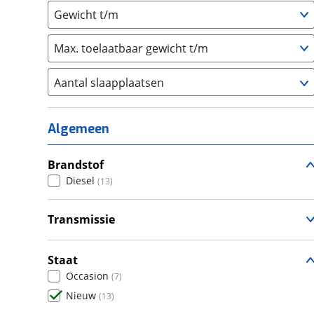
Gewicht t/m
Max. toelaatbaar gewicht t/m
Aantal slaapplaatsen
1
(
0
)
2
(
3
)
Algemeen
3
(
7
)
4
Brandstof
(
2
)
Diesel
(
13
)
5
(
1
)
6+
(
0
)
Transmissie
Handgeschakeld
(
2
)
Automatisch
(
11
)
Staat
Occasion
(
7
)
Nieuw
(
13
)