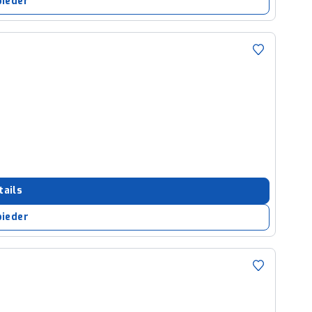
bieder
tails
bieder