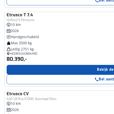
Bel aan
Etrusco
T 7.4
Hefbed 5 Persoons
10 km
2026
Handgeschakeld
Max 3500 kg
Ledig 2751 kg
HEERHUGOWAARD
80.390,-
Bekijk de
Bel aan
Etrusco
CV
640 SB Plus ICONIC Automaat Pano
10 km
2026