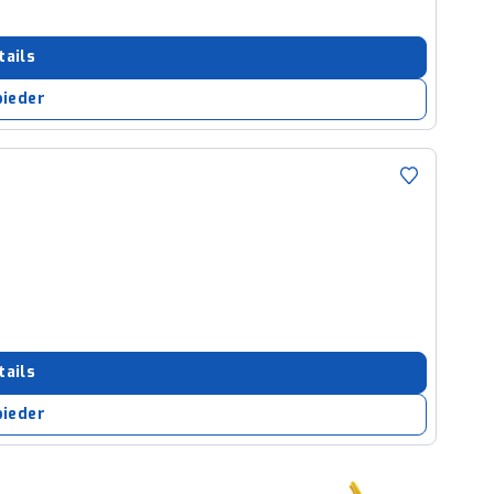
tails
bieder
tails
bieder