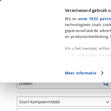
Auto
Fiets
Moto
Verantwoord gebruik 
Wij en
onze 1022 partn
<
Terug
|
Home
>
Kampeer
>
Kampeervoertuigen
technologieën zoals cook
gepersonaliseerde advert
We hebben 13 kampeervoertuigen v
en productontwikkeling. 
Alle occasions inclusief BOVAG Garantie, Onderhou
Als u het toestaat, wille
Informatie verzam
zijn
Uw apparaat id
Basisgegevens
Meer informatie
(fingerprinting)
Lees meer over hoe uw
Zoeken
detailgedeelte
in. U k
Cookieverklaring.
Soort kampeermiddel
Met cookies en vergelij
Camper
Functionele cookies zorg
(
13
)