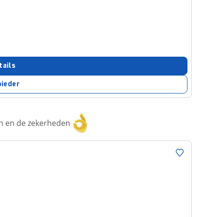
tails
bieder
ken en de zekerheden