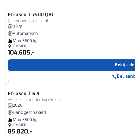
Etrusco
T 7400 QBC
Queensbed face/face zit
4 km
Automatisch
Max 3500 kg
LEMMER
104.605,-
Bekijk de
Bel aan
Etrusco
T 6.9
SBC Enkele bedden Face toFace
2026
Handgeschakeld
Max 3500 kg
LEMMER
85.820,-