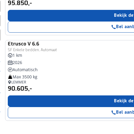
95.850,-
Bekijk de
Bel aan
Etrusco
V 6.6
SF Enkele bedden, Automaat
1 km
2026
Automatisch
Max 3500 kg
LEMMER
90.605,-
Bekijk de
Bel aan