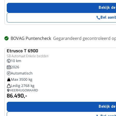
Bekijk de
Bel aan
BOVAG Puntencheck
Gegarandeerd gecontroleerd op
Etrusco
T 6900
SB Automaat Enkele bedden
10 km
2026
Automatisch
Max 3500 kg
Ledig 2768 kg
HEERHUGOWAARD
86.490,-
Bekijk de