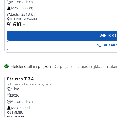
Automatisch
Max 3500 kg
Ledig 2818 kg
HEERHUGOWAARD
91.610,-
Bekijk de
Bel aan
Heldere all-in prijzen
De prijs is inclusief rijklaar ma
Etrusco
T 7.4
SBC Enkele bedden Face/Face
1 km
2026
Automatisch
Max 3500 kg
LEMMER