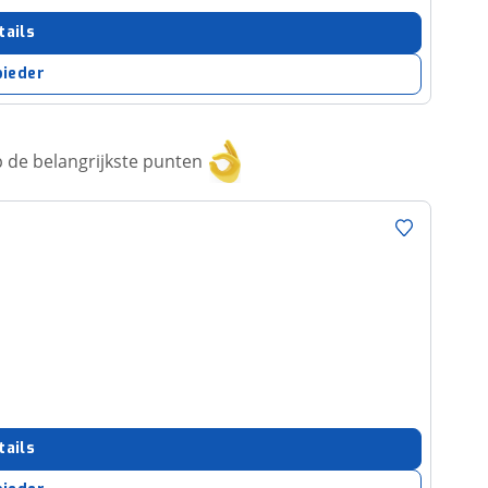
tails
bieder
 de belangrijkste punten
tails