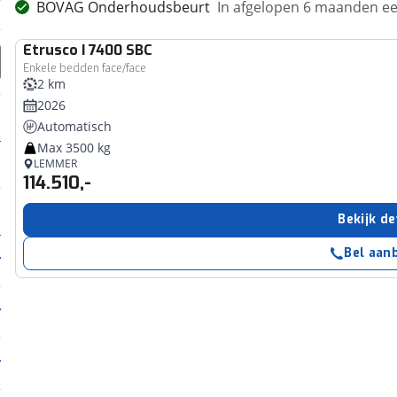
BOVAG Onderhoudsbeurt
In afgelopen 6 maanden 
Etrusco
I 7400 SBC
Enkele bedden face/face
2 km
2026
Automatisch
Max 3500 kg
LEMMER
114.510,-
Bekijk de
Bel aan