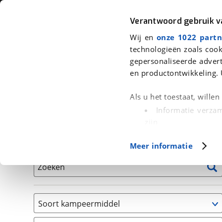
Auto
Fiets
Moto
Verantwoord gebruik 
Wij en
onze 1022 partn
<
Terug
|
Home
>
Kampeer
>
Kampeervoertuigen
technologieën zoals cook
gepersonaliseerde advert
We hebben 2 kampeervoertuigen v
en productontwikkeling. 
Alle occasions inclusief BOVAG Garantie, Onderhou
Als u het toestaat, wille
Informatie verzam
zijn
Uw apparaat id
Basisgegevens
Meer informatie
(fingerprinting)
Lees meer over hoe uw
Zoeken
detailgedeelte
in. U k
Cookieverklaring.
Soort kampeermiddel
Met cookies en vergelij
Camper
Functionele cookies zorg
(
2
)