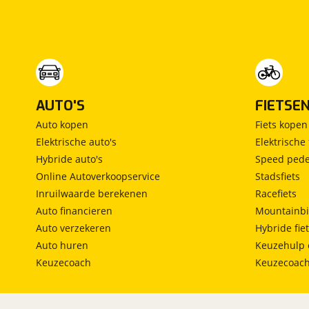
Vrijstaand bed
(
0
)
Middendinette
(
0
)
AUTO'S
FIETSE
Auto kopen
Fiets kopen
Elektrische auto's
Elektrische 
Hybride auto's
Speed pede
Online Autoverkoopservice
Stadsfiets
Inruilwaarde berekenen
Racefiets
Auto financieren
Mountainbi
Auto verzekeren
Hybride fie
Auto huren
Keuzehulp 
Keuzecoach
Keuzecoac