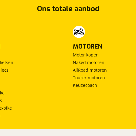
Ons totale aanbod
N
MOTOREN
Motor kopen
fietsen
Naked motoren
lecs
AllRoad motoren
Tourer motoren
Keuzecoach
ke
ts
e-bike
h