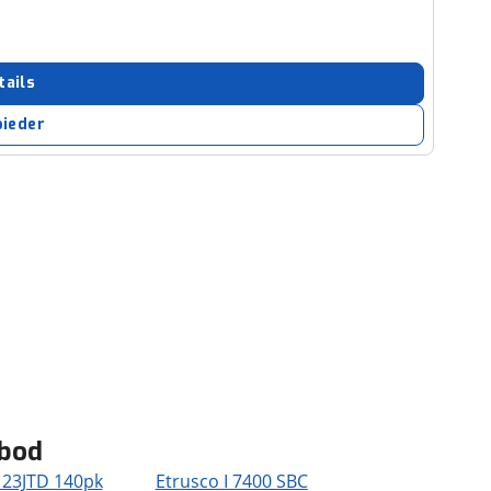
tails
bieder
nbod
 23JTD 140pk
Etrusco I 7400 SBC