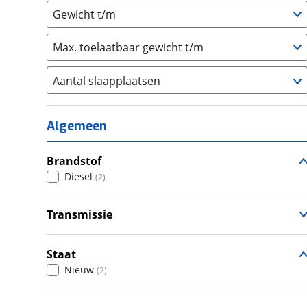
Gewicht t/m
Max. toelaatbaar gewicht t/m
Aantal slaapplaatsen
1
(
0
)
2
(
0
)
Algemeen
3
(
1
)
4
Brandstof
(
0
)
Diesel
(
2
)
5
(
1
)
6+
(
0
)
Transmissie
Handgeschakeld
(
1
)
Automatisch
(
1
)
Staat
Nieuw
(
2
)