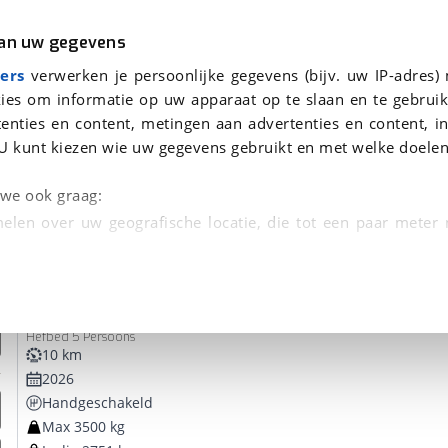
r
Kampeer
van uw gegevens
ers
verwerken je persoonlijke gegevens (bijv. uw IP-adres)
ies om informatie op uw apparaat op te slaan en te gebruik
enties en content, metingen aan advertenties en content, in
oor je gevonden
U kunt kiezen wie uw gegevens gebruikt en met welke doelen
dsbeurt en Puntencheck
n we ook graag:
elen over uw geografische locatie, die tot een paar meter
entificeren door het actief te scannen op specifieke
Etrusco
T 7.4
 persoonlijke gegevens worden verwerkt en stel uw voo
Hefbed 5 Persoons
unt uw toestemming op elk moment wijzigen of in
10 km
2026
Handgeschakeld
kbare technieken zorgen we voor een betere en meer persoon
Max 3500 kg
en ervoor dat de website goed werkt. Ook gebruiken we anal