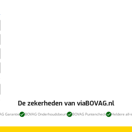
De zekerheden van viaBOVAG.nl
G Garantie
BOVAG Onderhoudsbeurt
BOVAG Puntencheck
Heldere all-i