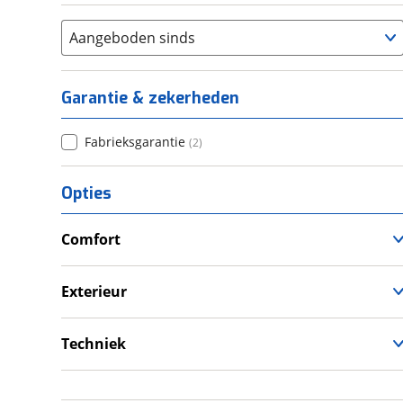
Aangeboden sinds
Garantie & zekerheden
Fabrieksgarantie
(
2
)
Opties
Comfort
Douche
Verwarmde leefruimte
Exterieur
Wasruimte met toilet
Dakluik
Luifel
Techniek
Zonnepanelen
Schoonwatertank