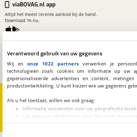
viaBOVAG.nl app
Altijd het meest recente aanbod bij de hand.
Download 'm nu.
viaBOVAG.nl
Kosterijland
15
Verantwoord gebruik van uw gegevens
3981 AJ
Bunnik
Wij en
onze 1022 partners
verwerken je persoonl
Een initiatief van
BOVAG
technologieën zoals cookies om informatie op uw a
gepersonaliseerde advertenties en content, metingen
productontwikkeling. U kunt kiezen wie uw gegevens gebr
Over viaBOVAG.nl
Disclaimer- en Privacyverklaring
Cookievoorkeuren
Vacatures
Als u het toestaat, willen we ook graag:
Informatie verzamelen over uw geografische locati
Uw apparaat identificeren door het actief te scann
Lees meer over hoe uw persoonlijke gegevens worden ve
U kunt uw toestemming op elk moment wijzigen of intrekk