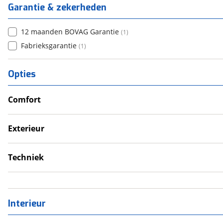
Garantie & zekerheden
12 maanden BOVAG Garantie
(
1
)
Fabrieksgarantie
(
1
)
Opties
Comfort
Airco
Douche
Exterieur
Verwarmde leefruimte
Dakluik
Wasruimte met toilet
Luifel
Techniek
Zonnepanelen
Schoonwatertank
Interieur