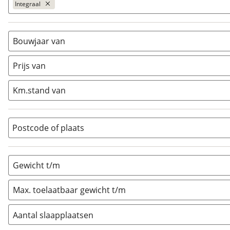
Integraal
Alkoof
(
0
)
Busmodel
(
7
)
Bouwjaar van
Caravan
(
0
)
Prijs van
Half-integraal
(
9
)
Integraal
(
2
)
Km.stand van
Opzetunit
(
0
)
Overig
(
2
)
Vouwwagen
(
0
)
Postcode of plaats
Gewicht t/m
Max. toelaatbaar gewicht t/m
Aantal slaapplaatsen