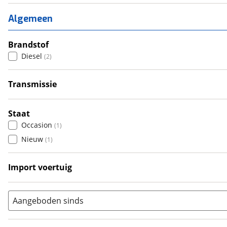
1
(
0
)
2
(
0
)
Algemeen
3
(
0
)
4
Brandstof
(
1
)
Diesel
(
2
)
5
(
0
)
6+
(
0
)
Transmissie
Automatisch
(
2
)
Staat
Occasion
(
1
)
Nieuw
(
1
)
Import voertuig
Ja
(
1
)
Aangeboden sinds