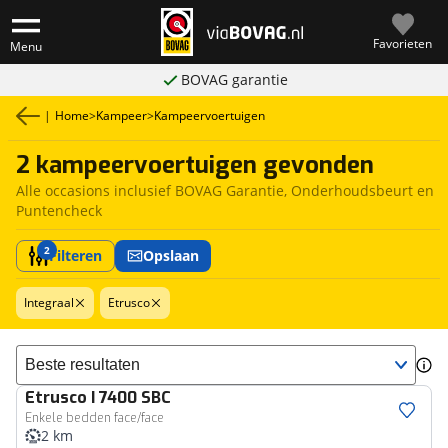
Favorieten
Menu
BOVAG garantie
|
Home
>
Kampeer
>
Kampeervoertuigen
2 kampeervoertuigen gevonden
Alle occasions inclusief BOVAG Garantie, Onderhoudsbeurt en
Puntencheck
2
Filteren
Opslaan
Integraal
Etrusco
Sorteer resultaten
Etrusco
I 7400 SBC
Enkele bedden face/face
2 km