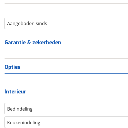
Aangeboden sinds
Garantie & zekerheden
Opties
Interieur
Bedindeling
Twee aparte bedden
(
0
)
Keukenindeling
Alkoofbed
(
0
)