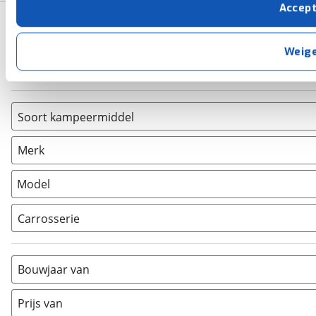
Accep
cookies zorgen ervoor dat de website goed werkt. Ook g
Basisgegevens
verbeteren. We tonen je graag relevante advertenties e
buiten onze website volgt – uiteraard op anonie
Weig
privacyverklaring
. Als je weigert, plaatsen we alleen f
Zoeken
kun je later altijd aanpassen via de
voorkeurenpagina
.
Soort kampeermiddel
Caravan
(
0
)
Merk
Camper
(
0
)
Vouwwagen
(
0
)
Model
Carrosserie
Alkoof
(
0
)
Busmodel
(
0
)
Bouwjaar van
Caravan
(
0
)
Half-integraal
(
0
)
Prijs van