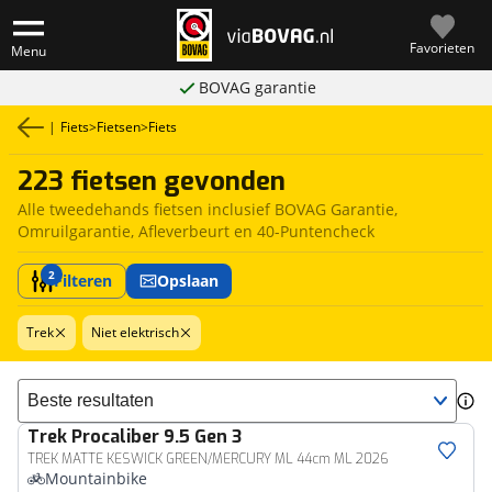
Favorieten
Menu
BOVAG garantie
|
Fiets
>
Fietsen
>
Fiets
223 fietsen gevonden
Alle tweedehands fietsen inclusief BOVAG Garantie,
Omruilgarantie, Afleverbeurt en 40-Puntencheck
2
Filteren
Opslaan
Trek
Niet elektrisch
Sorteer resultaten
Trek
Procaliber 9.5 Gen 3
TREK MATTE KESWICK GREEN/MERCURY ML 44cm ML 2026
Mountainbike