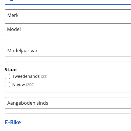
Unisex
(
143
)
Overig
(
2
)
Racefiets
(
57
)
Merk
Stadsfiets
(
30
)
Model
Tandem
(
0
)
Vouwfiets
(
0
)
Modeljaar van
Staat
Tweedehands
(
23
)
Nieuw
(
200
)
Aangeboden sinds
E-Bike