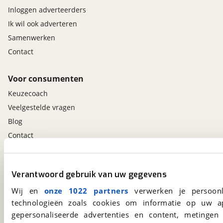
Inloggen adverteerders
Ik wil ook adverteren
Samenwerken
Contact
Voor consumenten
Keuzecoach
Veelgestelde vragen
Blog
Contact
viaBOVAG.nl app
Verantwoord gebruik van uw gegevens
Altijd het meest recente aanbod bij de hand.
Wij en
onze 1022 partners
verwerken je persoonl
Download 'm nu.
technologieën zoals cookies om informatie op uw a
gepersonaliseerde advertenties en content, metingen