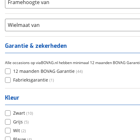
15-20
Framehoogte van
(
1
)
Cortina
(
0
)
Chroom-molybdeen
(
0
)
21+
(
7
)
Flyer
(
0
)
Scandium
(
0
)
Overig
(
0
)
Staal
Wielmaat van
(
1
)
Tica
(
0
)
Titanium
(
0
)
Garantie & zekerheden
Alle occasions op viaBOVAG.nl hebben minimaal 12 maanden BOVAG Garanti
12 maanden BOVAG Garantie
(
44
)
Fabrieksgarantie
(
1
)
Kleur
Zwart
(
10
)
Grijs
(
5
)
Wit
(
2
)
Blauw
(
4
)