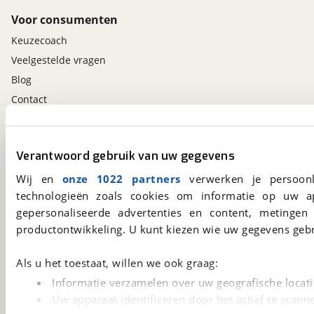
Voor consumenten
Keuzecoach
Veelgestelde vragen
Blog
Contact
viaBOVAG.nl app
Verantwoord gebruik van uw gegevens
Altijd het meest recente aanbod bij de hand.
Download 'm nu.
Wij en
onze 1022 partners
verwerken je persoonl
technologieën zoals cookies om informatie op uw a
gepersonaliseerde advertenties en content, metingen
productontwikkeling. U kunt kiezen wie uw gegevens gebr
viaBOVAG.nl
Kosterijland
15
Als u het toestaat, willen we ook graag:
3981 AJ
Bunnik
Een initiatief van
Informatie verzamelen over uw geografische locati
BOVAG
Uw apparaat identificeren door het actief te scann