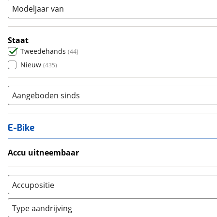
Modeljaar van
Staat
Tweedehands
(
44
)
Nieuw
(
435
)
Aangeboden sinds
E-Bike
Accu uitneembaar
Ja, uitneembaar
(
0
)
Nee, vast
(
0
)
Accupositie
Bagagedrager
(
0
)
Type aandrijving
Frame
(
1
)