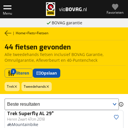
Favorieten
Menu
BOVAG garantie
|
Home
>
Fiets
>
Fietsen
44 fietsen gevonden
Alle tweedehands fietsen inclusief BOVAG Garantie,
Omruilgarantie, Afleverbeurt en 40-Puntencheck
2
Filteren
Opslaan
Trek
Tweedehands
Sorteer resultaten
Trek
Superfly AL 29"
Heren Zwart 47cm 2018
Mountainbike