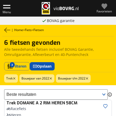
Favorieten
Menu
BOVAG garantie
|
Home
>
Fiets
>
Fietsen
6 fietsen gevonden
Alle tweedehands fietsen inclusief BOVAG Garantie,
Omruilgarantie, Afleverbeurt en 40-Puntencheck
3
Filteren
Opslaan
Trek
Bouwjaar van 2022
Bouwjaar t/m 2022
Sorteer resultaten
Trek
DOMANE A 2 RIM HEREN 58CM
Racefiets
Heren