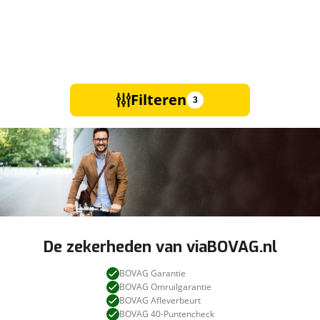
Filteren
3
De zekerheden van viaBOVAG.nl
BOVAG Garantie
BOVAG Omruilgarantie
BOVAG Afleverbeurt
BOVAG 40-Puntencheck