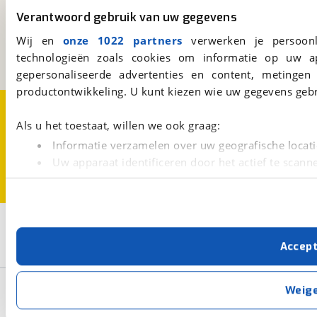
Verantwoord gebruik van uw gegevens
Kosterijland
15
3981 AJ
Bunnik
Wij en
onze 1022 partners
verwerken je persoonl
Een initiatief van
technologieën zoals cookies om informatie op uw a
BOVAG
gepersonaliseerde advertenties en content, metingen
productontwikkeling. U kunt kiezen wie uw gegevens gebr
Over viaBOVAG.nl
Disclaimer- en Privacyverklaring
Cookievoorkeuren
Vacatures
Als u het toestaat, willen we ook graag:
Informatie verzamelen over uw geografische locati
Uw apparaat identificeren door het actief te scann
Lees meer over hoe uw persoonlijke gegevens worden ve
U kunt uw toestemming op elk moment wijzigen of intrekk
3
Opslaan
Met cookies en vergelijkbare technieken zorgen we voor 
Accep
cookies zorgen ervoor dat de website goed werkt. Ook g
Trek
Bouwjaar van 2022
Bouwjaar t/m 2022
verbeteren. We tonen je graag relevante advertenties e
buiten onze website volgt – uiteraard op anonie
Basisgegevens
Weig
privacyverklaring
. Als je weigert, plaatsen we alleen f