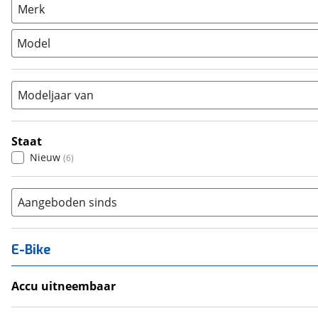
Racefiets
(
4
)
Merk
Stadsfiets
(
1
)
Model
Tandem
(
0
)
Vouwfiets
(
0
)
Modeljaar van
Staat
Nieuw
(
6
)
Aangeboden sinds
E-Bike
Accu uitneembaar
Ja, uitneembaar
(
0
)