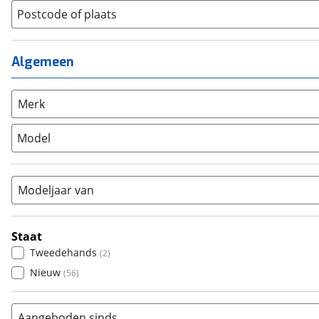
Jeugdfiets
(
0
)
Lage instap
Postcode of plaats
(
0
)
Kinderfiets
(
23
)
Meisjes
(
0
)
Ligfiets
(
1
)
Mixed
(
0
)
Algemeen
Mountainbike
(
95
)
Unisex
(
35
)
Overig
(
2
)
Racefiets
(
58
)
Merk
Stadsfiets
(
122
)
Model
Tandem
(
0
)
Vouwfiets
(
0
)
Modeljaar van
Staat
Tweedehands
(
2
)
Nieuw
(
56
)
Aangeboden sinds