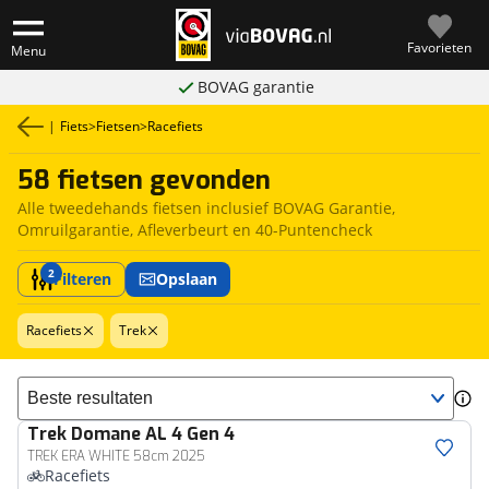
Favorieten
Menu
BOVAG garantie
|
Fiets
>
Fietsen
>
Racefiets
58 fietsen gevonden
Alle tweedehands fietsen inclusief BOVAG Garantie,
Omruilgarantie, Afleverbeurt en 40-Puntencheck
2
Filteren
Opslaan
Racefiets
Trek
Sorteer resultaten
Trek
Domane AL 4 Gen 4
TREK ERA WHITE 58cm 2025
Racefiets