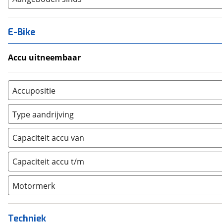
E-Bike
Accu uitneembaar
Ja, uitneembaar
(
0
)
Nee, vast
(
0
)
Accupositie
Bagagedrager
(
0
)
Type aandrijving
Frame
(
0
)
Achterwiel
(
0
)
Vloer
(
0
)
Capaciteit accu van
Trapas
(
0
)
Achterbank
(
0
)
Voorwiel
(
0
)
Capaciteit accu t/m
Kofferbak
(
0
)
Overig
(
0
)
Motormerk
Bosch
(
0
)
Yamaha
(
0
)
Techniek