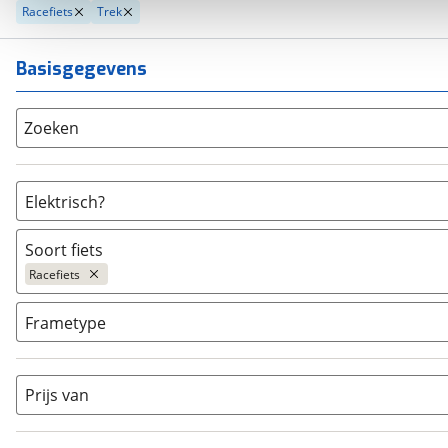
Racefiets
Trek
Basisgegevens
Zoeken
Elektrisch?
Niet elektrisch
(
58
)
Soort fiets
Ja, E-bike
(
0
)
Racefiets
Ja, High-speed
(
0
)
Bakfiets
(
1
)
Frametype
BMX / Freestyle fiets
(
0
)
Dames
(
0
)
Crosshybride
(
1
)
Dames monotube
(
0
)
Prijs van
Cruiserfiets
(
0
)
Heren
(
23
)
Hybride fiets
(
175
)
Jongens
(
0
)