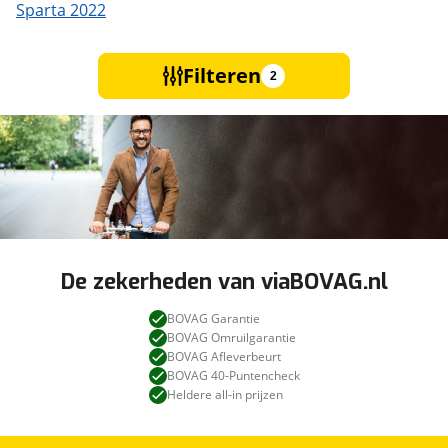
Sparta 2022
Filteren
2
De zekerheden van viaBOVAG.nl
BOVAG Garantie
BOVAG Omruilgarantie
BOVAG Afleverbeurt
BOVAG 40-Puntencheck
Heldere all-in prijzen