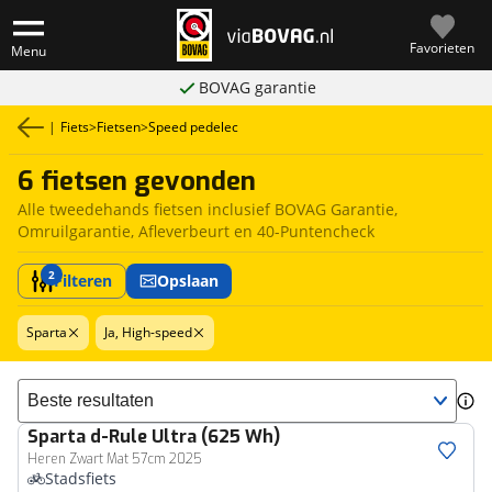
Favorieten
Menu
BOVAG garantie
|
Fiets
>
Fietsen
>
Speed pedelec
6 fietsen gevonden
Alle tweedehands fietsen inclusief BOVAG Garantie,
Omruilgarantie, Afleverbeurt en 40-Puntencheck
2
Filteren
Opslaan
Sparta
Ja, High-speed
Sorteer resultaten
Sparta
d-Rule Ultra (625 Wh)
Heren Zwart Mat 57cm 2025
Stadsfiets