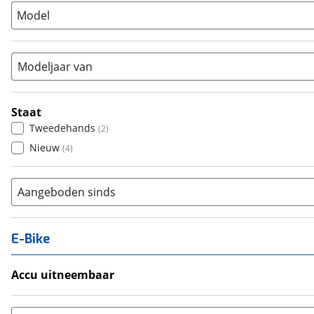
Model
Tandem
(
0
)
Vouwfiets
(
0
)
Modeljaar van
Staat
Tweedehands
(
2
)
Nieuw
(
4
)
Aangeboden sinds
E-Bike
Accu uitneembaar
Ja, uitneembaar
(
0
)
Nee, vast
(
0
)