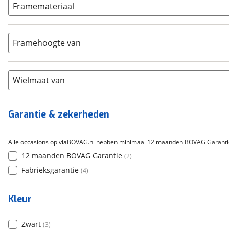
ION
Framemateriaal
(
0
)
5-8
(
5
)
Bafang
(
0
)
Aluminium
(
5
)
9-14
(
0
)
Gazelle
(
0
)
Carbon
(
0
)
15-20
Framehoogte van
(
0
)
Cortina
(
0
)
Chroom-molybdeen
(
0
)
21+
(
0
)
Flyer
(
0
)
Scandium
(
0
)
Overig
(
0
)
Staal
Wielmaat van
(
0
)
Tica
(
0
)
Titanium
(
0
)
Garantie & zekerheden
Alle occasions op viaBOVAG.nl hebben minimaal 12 maanden BOVAG Garanti
12 maanden BOVAG Garantie
(
2
)
Fabrieksgarantie
(
4
)
Kleur
Zwart
(
3
)