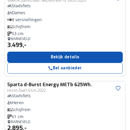
SPARTA Dames GREY BROWN MATTE 53cm 2025
Stadsfiets
Dames
8 versnellingen
Schijfrem
53 cm
BARNEVELD
3.499,-
Bekijk details
Bel aanbieder
Sparta
d-Burst Energy METb 625Wh.
Heren Zwart 61cm 2022
Stadsfiets
Heren
Schijfrem
61 cm
BARNEVELD
2.895,-