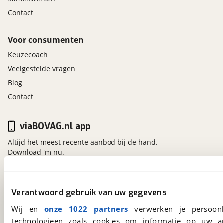
Contact
Voor consumenten
Keuzecoach
Veelgestelde vragen
Blog
Contact
viaBOVAG.nl app
Altijd het meest recente aanbod bij de hand.
Download 'm nu.
viaBOVAG.nl
Verantwoord gebruik van uw gegevens
Kosterijland
15
Wij en
onze 1022 partners
verwerken je persoonl
3981 AJ
Bunnik
technologieën zoals cookies om informatie op uw a