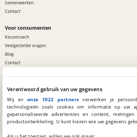
Samenwerken
Contact
Voor consumenten
Keuzecoach
Veelgestelde vragen
Blog
Contact
viaBOVAG.nl app
Verantwoord gebruik van uw gegevens
Altijd het meest recente aanbod bij de hand.
Download 'm nu.
Wij en
onze 1022 partners
verwerken je persoonl
technologieën zoals cookies om informatie op uw a
gepersonaliseerde advertenties en content, metingen
viaBOVAG.nl
productontwikkeling. U kunt kiezen wie uw gegevens gebr
Kosterijland
15
3981 AJ
Bunnik
Als u het toestaat, willen we ook graag: