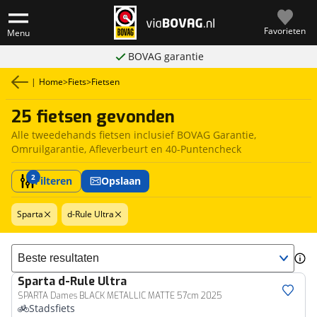
Favorieten
Menu
BOVAG garantie
|
Home
>
Fiets
>
Fietsen
25 fietsen gevonden
Alle tweedehands fietsen inclusief BOVAG Garantie,
Omruilgarantie, Afleverbeurt en 40-Puntencheck
2
Filteren
Opslaan
Sparta
d-Rule Ultra
Sorteer resultaten
Sparta
d-Rule Ultra
SPARTA Dames BLACK METALLIC MATTE 57cm 2025
Stadsfiets