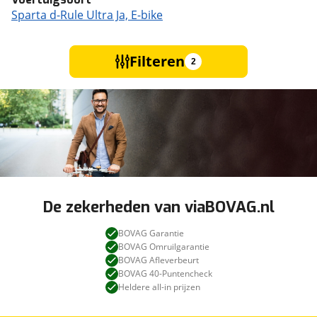
Sparta d-Rule Ultra Ja, E-bike
Filteren
2
De zekerheden van viaBOVAG.nl
BOVAG Garantie
BOVAG Omruilgarantie
BOVAG Afleverbeurt
BOVAG 40-Puntencheck
Heldere all-in prijzen