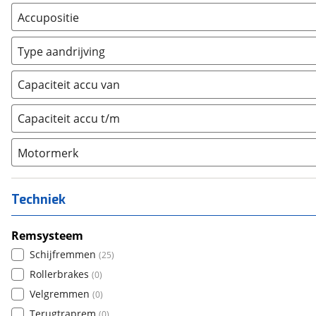
Accupositie
Bagagedrager
(
0
)
Type aandrijving
Frame
(
0
)
Achterwiel
(
0
)
Vloer
(
0
)
Capaciteit accu van
Trapas
(
0
)
Achterbank
(
0
)
Voorwiel
(
0
)
Capaciteit accu t/m
Kofferbak
(
0
)
Overig
(
0
)
Motormerk
Bosch
(
0
)
Yamaha
(
0
)
Techniek
Stromer
(
0
)
Giant
Remsysteem
(
0
)
Brose
Schijfremmen
(
0
)
(
25
)
Panasonic
Rollerbrakes
(
0
)
(
0
)
Shimano
Velgremmen
(
0
)
(
0
)
E-motion
Terugtraprem
(
0
)
(
0
)