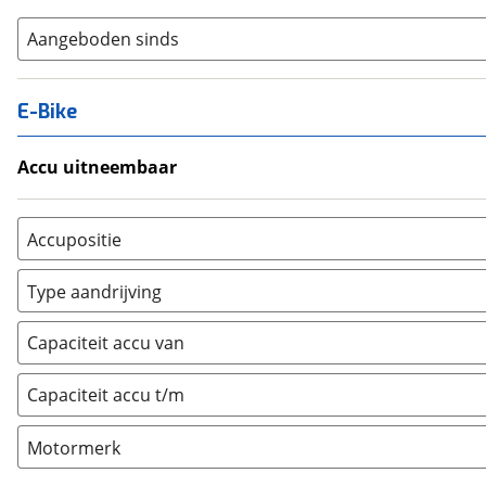
Aangeboden sinds
E-Bike
Accu uitneembaar
Ja, uitneembaar
(
40
)
Nee, vast
(
0
)
Accupositie
Bagagedrager
(
29
)
Type aandrijving
Frame
(
3
)
Achterwiel
(
2
)
Vloer
(
0
)
Capaciteit accu van
Trapas
(
10
)
Achterbank
(
0
)
Voorwiel
(
14
)
Capaciteit accu t/m
Kofferbak
(
0
)
Overig
(
0
)
Motormerk
Bosch
(
0
)