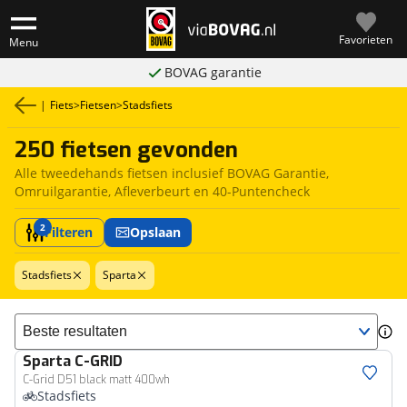
Favorieten
Menu
BOVAG garantie
|
Fiets
>
Fietsen
>
Stadsfiets
250 fietsen gevonden
Alle tweedehands fietsen inclusief BOVAG Garantie,
Omruilgarantie, Afleverbeurt en 40-Puntencheck
2
Filteren
Opslaan
Stadsfiets
Sparta
Sorteer resultaten
Sparta
C-GRID
C-Grid D51 black matt 400wh
Stadsfiets