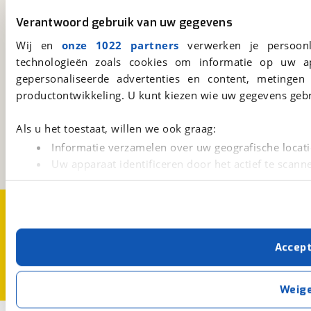
viaBOVAG.nl app
Verantwoord gebruik van uw gegevens
Altijd het meest recente aanbod bij de hand.
Wij en
onze 1022 partners
verwerken je persoonl
Download 'm nu.
technologieën zoals cookies om informatie op uw a
gepersonaliseerde advertenties en content, metingen
productontwikkeling. U kunt kiezen wie uw gegevens gebr
viaBOVAG.nl
Kosterijland
15
Als u het toestaat, willen we ook graag:
3981 AJ
Bunnik
Informatie verzamelen over uw geografische locati
Een initiatief van
BOVAG
Uw apparaat identificeren door het actief te scann
Lees meer over hoe uw persoonlijke gegevens worden ve
U kunt uw toestemming op elk moment wijzigen of intrekk
Over viaBOVAG.nl
Disclaimer- en Privacyverklaring
Cookievoorkeuren
Vacatures
Met cookies en vergelijkbare technieken zorgen we voor 
Accep
cookies zorgen ervoor dat de website goed werkt. Ook g
verbeteren. We tonen je graag relevante advertenties e
buiten onze website volgt – uiteraard op anonie
Weig
privacyverklaring
. Als je weigert, plaatsen we alleen f