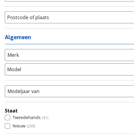
(
54
)
Hybride fiets
(
4
)
Jongens
(
0
)
Jeugdfiets
(
0
)
Lage instap
Postcode of plaats
(
13
)
Kinderfiets
(
0
)
Meisjes
(
0
)
Ligfiets
(
1
)
Mixed
(
0
)
Algemeen
Mountainbike
(
0
)
Unisex
(
8
)
Overig
(
0
)
Racefiets
(
0
)
Merk
Stadsfiets
(
250
)
Model
Tandem
(
0
)
Vouwfiets
(
1
)
Modeljaar van
Staat
Tweedehands
(
41
)
Nieuw
(
209
)