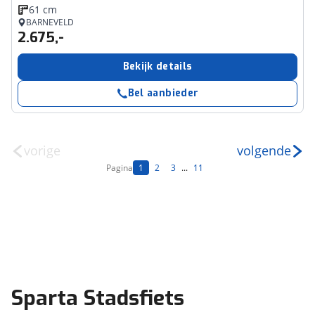
61 cm
BARNEVELD
2.675,-
Bekijk details
Bel aanbieder
vorige
volgende
Pagina
1
2
3
...
11
Sparta Stadsfiets