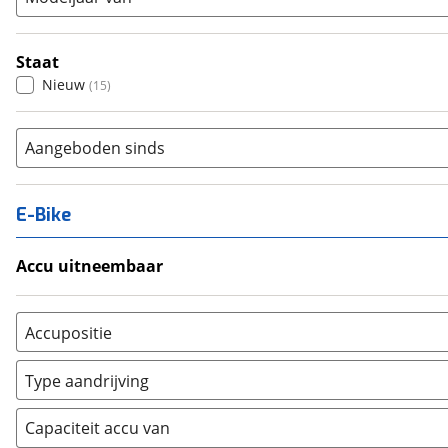
Staat
Nieuw
(
15
)
Aangeboden sinds
E-Bike
Accu uitneembaar
Ja, uitneembaar
(
0
)
Nee, vast
(
0
)
Accupositie
Bagagedrager
(
0
)
Type aandrijving
Frame
(
0
)
Achterwiel
(
0
)
Vloer
(
0
)
Capaciteit accu van
Trapas
(
0
)
Achterbank