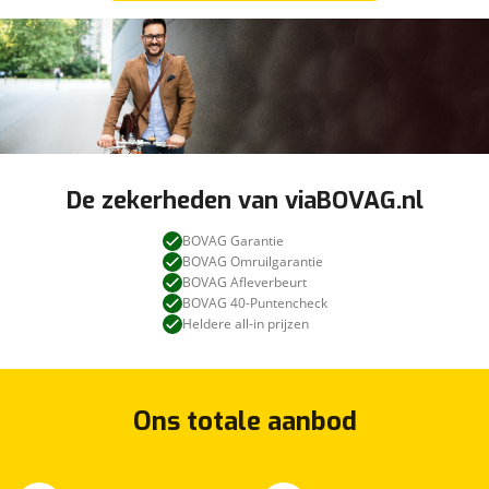
De zekerheden van viaBOVAG.nl
BOVAG Garantie
BOVAG Omruilgarantie
BOVAG Afleverbeurt
BOVAG 40-Puntencheck
Heldere all-in prijzen
Ons totale aanbod