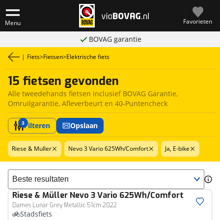
Favorieten
Menu
BOVAG garantie
|
Fiets
>
Fietsen
>
Elektrische fiets
15 fietsen gevonden
Alle tweedehands fietsen inclusief BOVAG Garantie,
Omruilgarantie, Afleverbeurt en 40-Puntencheck
3
Filteren
Opslaan
Riese & Muller
Nevo 3 Vario 625Wh/Comfort
Ja, E-bike
Sorteer resultaten
Riese & Müller
Nevo 3 Vario 625Wh/Comfort
Dames Lunar Grey Metallic 51cm 2022
Stadsfiets