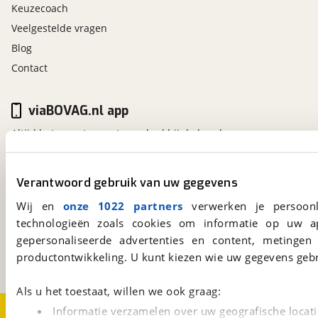
Keuzecoach
Veelgestelde vragen
Blog
Contact
viaBOVAG.nl app
Altijd het meest recente aanbod bij de hand.
Download 'm nu.
Verantwoord gebruik van uw gegevens
viaBOVAG.nl
Wij en
onze 1022 partners
verwerken je persoonl
technologieën zoals cookies om informatie op uw a
Kosterijland
15
3981 AJ
Bunnik
gepersonaliseerde advertenties en content, metingen
Een initiatief van
productontwikkeling. U kunt kiezen wie uw gegevens gebr
BOVAG
Als u het toestaat, willen we ook graag:
Over viaBOVAG.nl
Disclaimer- en Privacyverklaring
Informatie verzamelen over uw geografische locati