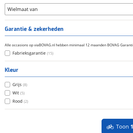
Scandium
(
0
)
Overig
(
0
)
Staal
Wielmaat van
(
0
)
Tica
(
0
)
Titanium
(
0
)
Garantie & zekerheden
Alle occasions op viaBOVAG.nl hebben minimaal 12 maanden BOVAG Garanti
Fabrieksgarantie
(
15
)
Kleur
Grijs
(
8
)
Wit
(
5
)
Rood
(
2
)
Toon