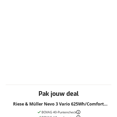
Pak jouw deal
Riese & Müller Nevo 3 Vario 625Wh/Comfort
Dames Lunar Grey Metallic 51cm 2022
BOVAG 40-Puntencheck