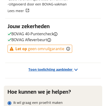
Uitgevoerd door een BOVAG-vakman
Transmissie
Naaf
Lees meer
Kleur
Grijs
Vraag mijn reservering aan
Fabriekskleur
Lunar Grey Metallic
Type remsysteem voor
Schijfrem
Jouw zekerheden
viaBOVAG.nl verwerkt je persoonsgegevens om je aanvraag zo
Merk remsysteem voor
MAGURA
goed mogelijk bij de aanbieder te brengen. Lees hier meer
BOVAG 40-Puntencheck
over in onze
privacyverklaring
.
Type primair remsysteem
Schijfrem
BOVAG Afleverbeurt
achter
Merk primair remsysteem
MAGURA
Let op
geen omruilgarantie
achter
Toon toelichting aanbieder
E-bike
Elektrisch?
Ja, E-bike
Hoe kunnen we je helpen?
Ik wil graag een proefrit maken
Financieel