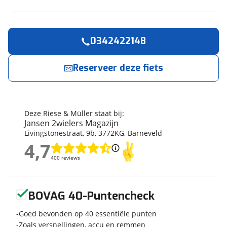
0342422148
Reserveer
nu!
Algemeen
Merk
Riese & Müller
Reserveer deze fiets
Jansen 2wielers Magazijn
neemt snel contact
met je op.
Model
Nevo 3 Vario
625Wh/Comfort
Modeljaar
2022
Jouw contactgegevens
Deze Riese & Müller staat bij:
Soort fiets
Stadsfiets
Jansen 2wielers Magazijn
Naam
Frametype
Dames
Livingstonestraat
,
9
b
,
3772KG
,
Barneveld
Framehoogte
51 cm
4,7
4,7
Wielmaat
28 inch
400 reviews
400 reviews
E-mailadres
Nieuw of occasion
Nieuw
Geen reviews gevonden
BOVAG 40-Puntencheck
Telefoonnummer (optioneel)
Goed bevonden op 40 essentiële punten
Techniek
Zoals versnellingen, accu en remmen