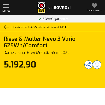
Favorieten
Menu
BOVAG garantie
|
Elektrische fiets
>
Stadsfiets
>
Riese & Müller
Riese & Müller
Nevo 3 Vario
1
/
1
625Wh/Comfort
Dames Lunar Grey Metallic 51cm 2022
5.192,90