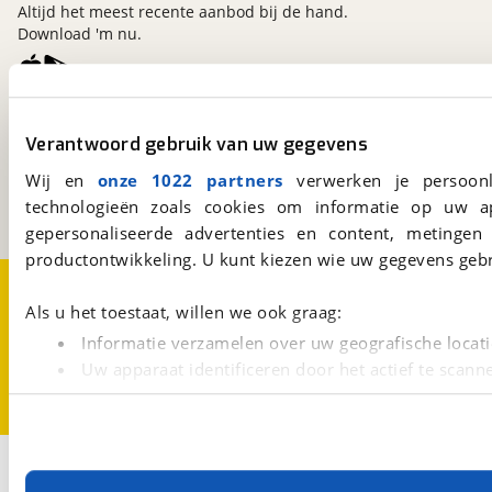
Altijd het meest recente aanbod bij de hand.
Download 'm nu.
viaBOVAG.nl
Verantwoord gebruik van uw gegevens
Kosterijland
15
3981 AJ
Bunnik
Wij en
onze 1022 partners
verwerken je persoonl
Een initiatief van
technologieën zoals cookies om informatie op uw a
BOVAG
gepersonaliseerde advertenties en content, metingen
productontwikkeling. U kunt kiezen wie uw gegevens gebr
Over viaBOVAG.nl
Disclaimer- en Privacyverklaring
Cookievoorkeuren
Vacatures
Als u het toestaat, willen we ook graag:
Informatie verzamelen over uw geografische locati
Uw apparaat identificeren door het actief te scann
Lees meer over hoe uw persoonlijke gegevens worden ve
U kunt uw toestemming op elk moment wijzigen of intrekk
Met cookies en vergelijkbare technieken zorgen we voor 