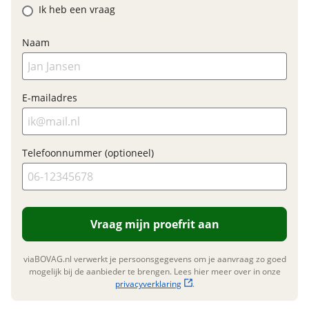
Ik heb een vraag
Prijs
€ 5.192,90
BTW/marge
BTW
Naam
Bijtellingspercentage
7 %
Nieuwprijs
€ 5.192,90
E-mailadres
Garanties
Telefoonnummer (optioneel)
BOVAG Garantie
Fabrieksgarantie van
toepassing
Fabrieksgarantie
Ja
Vraag mijn proefrit aan
viaBOVAG.nl verwerkt je persoonsgegevens om je aanvraag zo goed
mogelijk bij de aanbieder te brengen. Lees hier meer over in onze
privacyverklaring
.