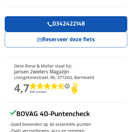
0342422148
Reserveer
nu!
Algemeen
Merk
Riese & Müller
Reserveer deze fiets
Jansen 2wielers Magazijn
neemt snel contact
met je op.
Model
Nevo 3 Vario
625Wh/Comfort
Modeljaar
2022
Jouw contactgegevens
Deze Riese & Müller staat bij:
Soort fiets
Stadsfiets
Jansen 2wielers Magazijn
Naam
Frametype
Dames
Livingstonestraat
,
9
b
,
3772KG
,
Barneveld
Framehoogte
51 cm
4,7
4,7
Wielmaat
28 inch
400 reviews
400 reviews
E-mailadres
Nieuw of occasion
Nieuw
Geen reviews gevonden
BOVAG 40-Puntencheck
Telefoonnummer (optioneel)
Goed bevonden op 40 essentiële punten
Techniek
Zoals versnellingen, accu en remmen