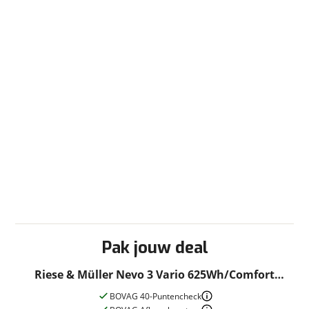
Pak jouw deal
Riese & Müller Nevo 3 Vario 625Wh/Comfort
Dames Pure White 51cm 2022
BOVAG 40-Puntencheck