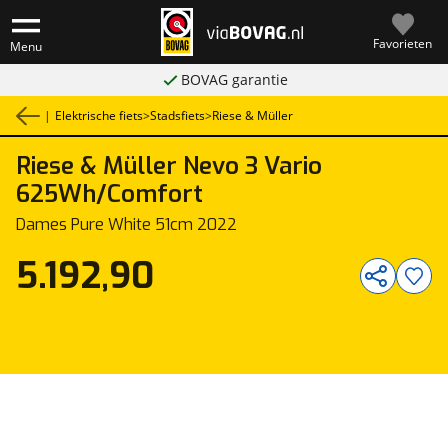
Favorieten
Menu
BOVAG garantie
|
Elektrische fiets
>
Stadsfiets
>
Riese & Müller
Riese & Müller
Nevo 3 Vario
1
/
1
625Wh/Comfort
Dames Pure White 51cm 2022
5.192,90