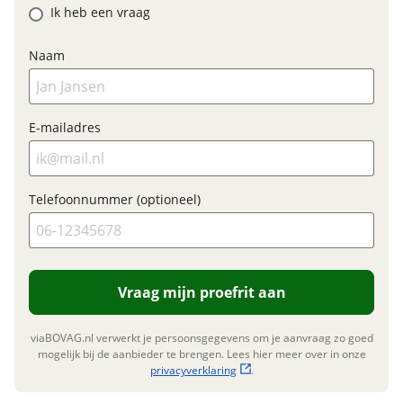
Ik heb een vraag
Prijs
€ 5.192,90
BTW/marge
BTW
Naam
Bijtellingspercentage
7 %
Nieuwprijs
€ 5.192,90
E-mailadres
Garanties
Telefoonnummer (optioneel)
BOVAG Garantie
Fabrieksgarantie van
toepassing
Fabrieksgarantie
Ja
Vraag mijn proefrit aan
viaBOVAG.nl verwerkt je persoonsgegevens om je aanvraag zo goed
mogelijk bij de aanbieder te brengen. Lees hier meer over in onze
privacyverklaring
.