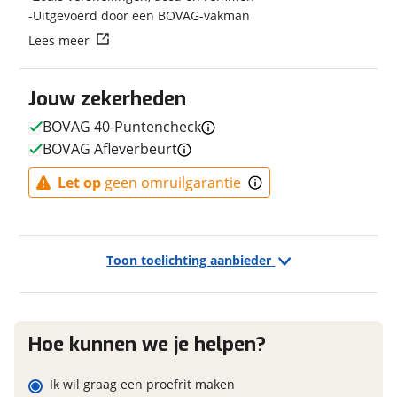
Uitgevoerd door een BOVAG-vakman
Transmissie
Naaf
Lees meer
Kleur
Wit
Vraag mijn reservering aan
Fabriekskleur
Pure White
Type remsysteem voor
Schijfrem
Jouw zekerheden
viaBOVAG.nl verwerkt je persoonsgegevens om je aanvraag zo
Merk remsysteem voor
MAGURA
goed mogelijk bij de aanbieder te brengen. Lees hier meer
BOVAG 40-Puntencheck
over in onze
privacyverklaring
.
Type primair remsysteem
Schijfrem
BOVAG Afleverbeurt
achter
Merk primair remsysteem
MAGURA
Let op
geen omruilgarantie
achter
Toon toelichting aanbieder
E-bike
Elektrisch?
Ja, E-bike
Hoe kunnen we je helpen?
Ik wil graag een proefrit maken
Financieel