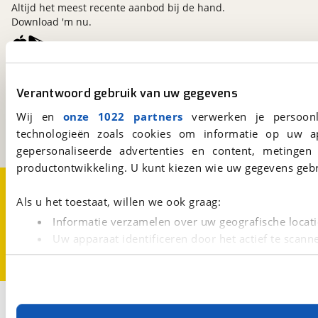
Altijd het meest recente aanbod bij de hand.
Download 'm nu.
viaBOVAG.nl
Verantwoord gebruik van uw gegevens
Kosterijland
15
3981 AJ
Bunnik
Wij en
onze 1022 partners
verwerken je persoonl
Een initiatief van
technologieën zoals cookies om informatie op uw a
BOVAG
gepersonaliseerde advertenties en content, metingen
productontwikkeling. U kunt kiezen wie uw gegevens gebr
Over viaBOVAG.nl
Disclaimer- en Privacyverklaring
Cookievoorkeuren
Vacatures
Als u het toestaat, willen we ook graag:
Informatie verzamelen over uw geografische locati
Uw apparaat identificeren door het actief te scann
Lees meer over hoe uw persoonlijke gegevens worden ve
U kunt uw toestemming op elk moment wijzigen of intrekk
Met cookies en vergelijkbare technieken zorgen we voor 