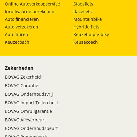
Online Autoverkoopservice
Stadsfiets
Inruilwaarde berekenen
Racefiets
Auto financieren
Mountainbike
Auto verzekeren
Hybride fiets
Auto huren
Keuzehulp e-bike
Keuzecoach
Keuzecoach
Zekerheden
BOVAG Zekerheid
BOVAG Garantie
BOVAG Onderhoudsvrij
BOVAG Import Tellercheck
BOVAG Omruilgarantie
BOVAG Afleverbeurt
BOVAG Onderhoudsbeurt
BOVAG Puntencheck