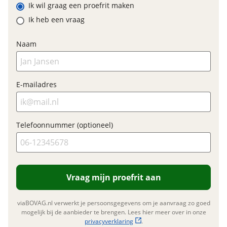
Ik wil graag een proefrit maken
Prijs
€ 5.192,90
Ik heb een vraag
BTW/marge
BTW
Naam
Bijtellingspercentage
7 %
Nieuwprijs
€ 5.192,90
E-mailadres
Garanties
BOVAG Garantie
Fabrieksgarantie van
Telefoonnummer (optioneel)
toepassing
Fabrieksgarantie
Ja
Vraag mijn proefrit aan
viaBOVAG.nl verwerkt je persoonsgegevens om je aanvraag zo goed
mogelijk bij de aanbieder te brengen. Lees hier meer over in onze
privacyverklaring
.