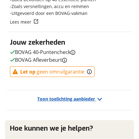
Transmissie
Naaf
Zoals versnellingen, accu en remmen
Uitgevoerd door een BOVAG-vakman
Kleur
Rood
Vraag mijn reservering aan
Lees meer
Fabriekskleur
Dynamic Red Metallic
Type remsysteem voor
Schijfrem
viaBOVAG.nl verwerkt je persoonsgegevens om je aanvraag zo
Merk remsysteem voor
MAGURA
Jouw zekerheden
goed mogelijk bij de aanbieder te brengen. Lees hier meer
over in onze
privacyverklaring
.
Type primair remsysteem
Schijfrem
BOVAG 40-Puntencheck
achter
BOVAG Afleverbeurt
Merk primair remsysteem
MAGURA
achter
Let op
geen omruilgarantie
E-bike
Toon toelichting aanbieder
Elektrisch?
Ja, E-bike
Hoe kunnen we je helpen?
Financieel