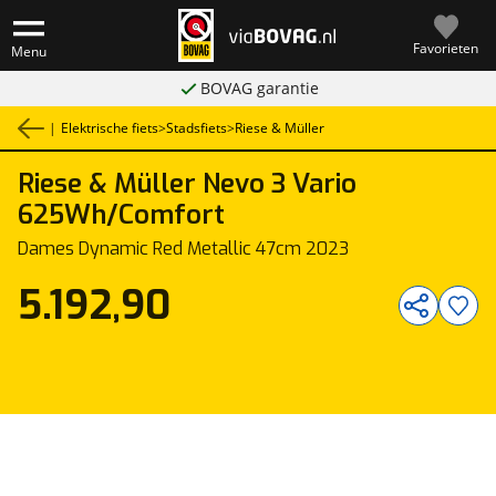
Favorieten
Menu
BOVAG garantie
|
Elektrische fiets
>
Stadsfiets
>
Riese & Müller
Riese & Müller
Nevo 3 Vario
1
/
1
625Wh/Comfort
Dames Dynamic Red Metallic 47cm 2023
5.192,90