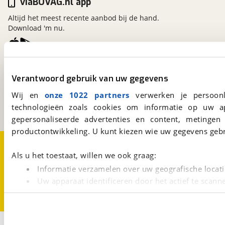
viaBOVAG.nl app
Altijd het meest recente aanbod bij de hand.
Download 'm nu.
viaBOVAG.nl
Verantwoord gebruik van uw gegevens
Kosterijland
15
3981 AJ
Bunnik
Wij en
onze 1022 partners
verwerken je persoonl
Een initiatief van
technologieën zoals cookies om informatie op uw a
BOVAG
gepersonaliseerde advertenties en content, metingen
productontwikkeling. U kunt kiezen wie uw gegevens gebr
Over viaBOVAG.nl
Disclaimer- en Privacyverklaring
Cookievoorkeuren
Vacatures
Als u het toestaat, willen we ook graag:
Informatie verzamelen over uw geografische locati
Uw apparaat identificeren door het actief te scann
Lees meer over hoe uw persoonlijke gegevens worden ve
U kunt uw toestemming op elk moment wijzigen of intrekk