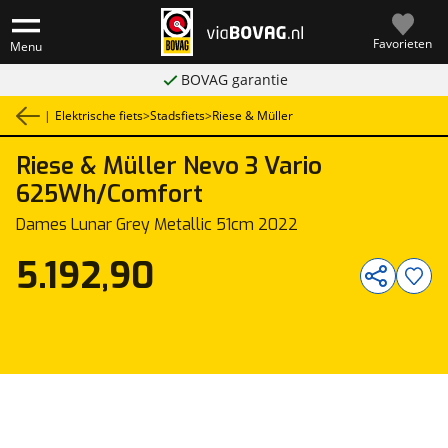
Favorieten
Menu
BOVAG garantie
|
Elektrische fiets
>
Stadsfiets
>
Riese & Müller
Riese & Müller
Nevo 3 Vario
1
/
1
625Wh/Comfort
Dames Lunar Grey Metallic 51cm 2022
5.192,90