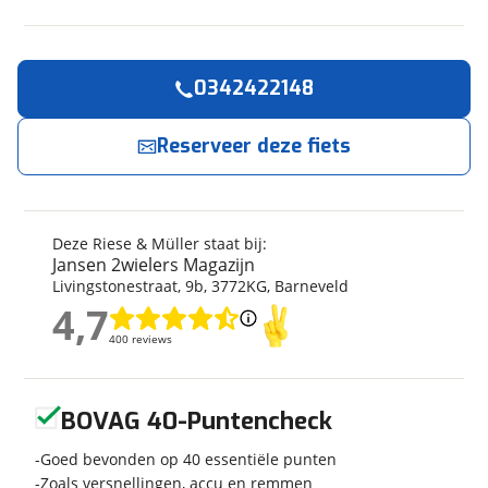
0342422148
Reserveer
nu!
Algemeen
Merk
Riese & Müller
Reserveer deze fiets
Jansen 2wielers Magazijn
neemt snel contact
met je op.
Model
Nevo 3 Vario
625Wh/Comfort
Modeljaar
2022
Jouw contactgegevens
Deze Riese & Müller staat bij:
Soort fiets
Stadsfiets
Jansen 2wielers Magazijn
Naam
Frametype
Dames
Livingstonestraat
,
9
b
,
3772KG
,
Barneveld
Framehoogte
51 cm
4,7
4,7
Wielmaat
28 inch
400 reviews
400 reviews
E-mailadres
Nieuw of occasion
Nieuw
Geen reviews gevonden
BOVAG 40-Puntencheck
Telefoonnummer (optioneel)
Goed bevonden op 40 essentiële punten
Techniek
Zoals versnellingen, accu en remmen