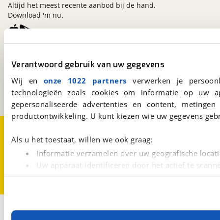
Altijd het meest recente aanbod bij de hand.
Download 'm nu.
viaBOVAG.nl
Verantwoord gebruik van uw gegevens
Kosterijland
15
3981 AJ
Bunnik
Wij en
onze 1022 partners
verwerken je persoonl
Een initiatief van
technologieën zoals cookies om informatie op uw a
BOVAG
gepersonaliseerde advertenties en content, metingen
productontwikkeling. U kunt kiezen wie uw gegevens gebr
Over viaBOVAG.nl
Disclaimer- en Privacyverklaring
Cookievoorkeuren
Vacatures
Als u het toestaat, willen we ook graag:
Informatie verzamelen over uw geografische locati
Uw apparaat identificeren door het actief te scann
Lees meer over hoe uw persoonlijke gegevens worden ve
U kunt uw toestemming op elk moment wijzigen of intrekk
Met cookies en vergelijkbare technieken zorgen we voor 