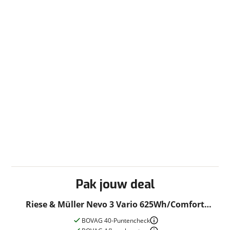
Pak jouw deal
Riese & Müller Nevo 3 Vario 625Wh/Comfort
Dames Lunar Grey Metallic 51cm 2022
BOVAG 40-Puntencheck