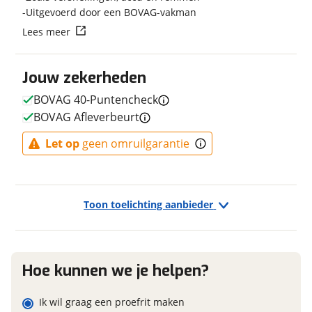
Uitgevoerd door een BOVAG-vakman
Transmissie
Naaf
Lees meer
Kleur
Grijs
Vraag mijn reservering aan
Fabriekskleur
Lunar Grey Metallic
Type remsysteem voor
Schijfrem
Jouw zekerheden
viaBOVAG.nl verwerkt je persoonsgegevens om je aanvraag zo
Merk remsysteem voor
MAGURA
goed mogelijk bij de aanbieder te brengen. Lees hier meer
BOVAG 40-Puntencheck
over in onze
privacyverklaring
.
Type primair remsysteem
Schijfrem
BOVAG Afleverbeurt
achter
Merk primair remsysteem
MAGURA
Let op
geen omruilgarantie
achter
Toon toelichting aanbieder
E-bike
Elektrisch?
Ja, E-bike
Hoe kunnen we je helpen?
Ik wil graag een proefrit maken
Financieel