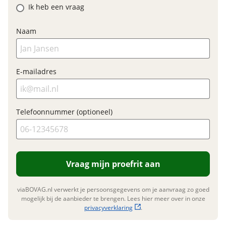
Ik heb een vraag
Prijs
€ 5.192,90
BTW/marge
BTW
Naam
Bijtellingspercentage
7 %
Nieuwprijs
€ 5.192,90
E-mailadres
Garanties
Telefoonnummer (optioneel)
BOVAG Garantie
Fabrieksgarantie van
toepassing
Fabrieksgarantie
Ja
Vraag mijn proefrit aan
viaBOVAG.nl verwerkt je persoonsgegevens om je aanvraag zo goed
mogelijk bij de aanbieder te brengen. Lees hier meer over in onze
privacyverklaring
.