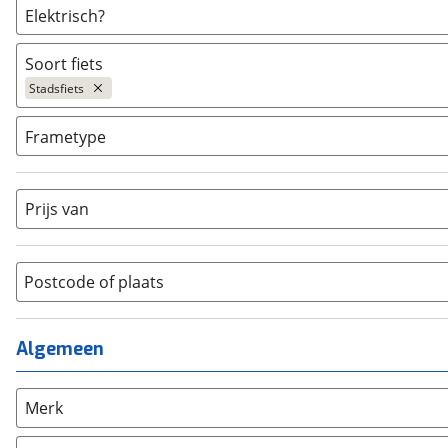
Elektrisch?
Ja, E-bike
(
15
)
Soort fiets
Niet elektrisch
(
0
)
Stadsfiets
Ja, High-speed
(
0
)
Bakfiets
(
0
)
Frametype
BMX / Freestyle fiets
(
0
)
Dames
(
15
)
Crosshybride
(
0
)
Dames monotube
(
0
)
Prijs van
Cruiserfiets
(
0
)
Heren
(
0
)
Hybride fiets
(
0
)
Jongens
(
0
)
Jeugdfiets
(
0
)
Lage instap
Postcode of plaats
(
0
)
Kinderfiets
(
0
)
Meisjes
(
0
)
Ligfiets
(
0
)
Mixed
(
0
)
Algemeen
Mountainbike
(
0
)
Unisex
(
0
)
Overig
(
0
)
Racefiets
(
0
)
Merk
Stadsfiets
(
15
)