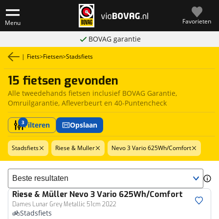
Favorieten
Menu
BOVAG garantie
|
Fiets
>
Fietsen
>
Stadsfiets
15 fietsen gevonden
Alle tweedehands fietsen inclusief BOVAG Garantie,
Omruilgarantie, Afleverbeurt en 40-Puntencheck
3
Filteren
Opslaan
Stadsfiets
Riese & Muller
Nevo 3 Vario 625Wh/Comfort
Sorteer resultaten
Riese & Müller
Nevo 3 Vario 625Wh/Comfort
Dames Lunar Grey Metallic 51cm 2022
Stadsfiets