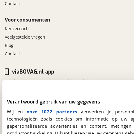
Contact
Voor consumenten
Keuzecoach
Veelgestelde vragen
Blog
Contact
viaBOVAG.nl app
Altijd het meest recente aanbod bij de hand.
Download 'm nu.
Verantwoord gebruik van uw gegevens
viaBOVAG.nl
Wij en
onze 1022 partners
verwerken je persoonl
technologieën zoals cookies om informatie op uw a
Kosterijland
15
3981 AJ
Bunnik
gepersonaliseerde advertenties en content, metingen
Een initiatief van
productontwikkeling. U kunt kiezen wie uw gegevens gebr