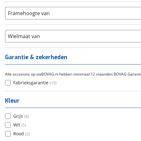
Aluminium
(
0
)
9-14
(
0
)
Gazelle
(
0
)
Carbon
(
0
)
15-20
Framehoogte van
(
0
)
Cortina
(
0
)
Chroom-molybdeen
(
0
)
21+
(
0
)
Flyer
(
0
)
Scandium
(
0
)
Overig
(
0
)
Staal
Wielmaat van
(
0
)
Tica
(
0
)
Titanium
(
0
)
Garantie & zekerheden
Alle occasions op viaBOVAG.nl hebben minimaal 12 maanden BOVAG Garanti
Fabrieksgarantie
(
15
)
Kleur
Grijs
(
8
)
Wit
(
5
)
Rood
(
2
)