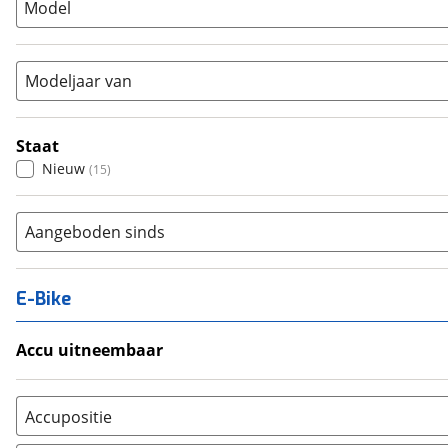
Model
Tandem
(
0
)
Vouwfiets
(
0
)
Modeljaar van
Staat
Nieuw
(
15
)
Aangeboden sinds
E-Bike
Accu uitneembaar
Ja, uitneembaar
(
0
)
Nee, vast
(
0
)
Accupositie
Bagagedrager