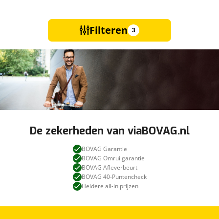
Filteren
3
De zekerheden van viaBOVAG.nl
BOVAG Garantie
BOVAG Omruilgarantie
BOVAG Afleverbeurt
BOVAG 40-Puntencheck
Heldere all-in prijzen