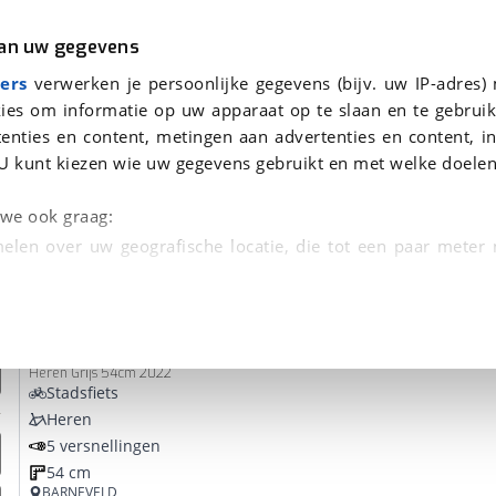
r
Kampeer
van uw gegevens
ers
verwerken je persoonlijke gegevens (bijv. uw IP-adres)
ies om informatie op uw apparaat op te slaan en te gebruik
enties en content, metingen aan advertenties en content, in
vonden
U kunt kiezen wie uw gegevens gebruikt en met welke doelen
Omruilgarantie, Afleverbeurt
n we ook graag:
elen over uw geografische locatie, die tot een paar meter
entificeren door het actief te scannen op specifieke
Flyer
GoTour 6 7.43
 persoonlijke gegevens worden verwerkt en stel uw voo
Heren Grijs 54cm 2022
unt uw toestemming op elk moment wijzigen of in
Stadsfiets
Heren
5 versnellingen
kbare technieken zorgen we voor een betere en meer persoon
54 cm
en ervoor dat de website goed werkt. Ook gebruiken we anal
BARNEVELD