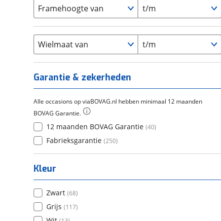
Carbon
(
0
)
15-20
Framehoogte van
t/m
(
0
)
Cortina
(
0
)
Chroom-molybdeen
(
0
)
21+
(
0
)
Flyer
(
0
)
Scandium
(
0
)
Overig
(
0
)
Staal
Wielmaat van
t/m
(
0
)
Tica
(
0
)
Titanium
(
0
)
Garantie & zekerheden
Alle occasions op viaBOVAG.nl hebben minimaal 12 maanden
BOVAG Garantie.
12 maanden BOVAG Garantie
(
40
)
Fabrieksgarantie
(
250
)
Kleur
Zwart
(
68
)
Grijs
(
117
)
Wit
(
13
)