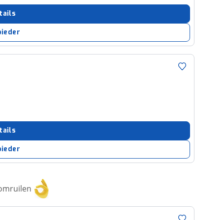
tails
bieder
tails
bieder
 omruilen