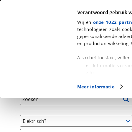
Auto
Fiets
Moto
Verantwoord gebruik 
Wij en
onze 1022 partn
<
Terug
|
Home
>
Fiets
>
Fietsen
>
Stadsfiets
technologieën zoals cook
gepersonaliseerde advert
We hebben 290 fietsen voor je ge
en productontwikkeling. 
Alle tweedehands fietsen inclusief BOVAG Garantie, 
Als u het toestaat, wille
en 40-Puntencheck
Informatie verzam
zijn
Uw apparaat id
Basisgegevens
Meer informatie
(fingerprinting)
Lees meer over hoe uw
Zoeken
detailgedeelte
in. U k
Cookieverklaring.
Elektrisch?
Met cookies en vergelij
Niet elektrisch
Functionele cookies zorg
(
6
)