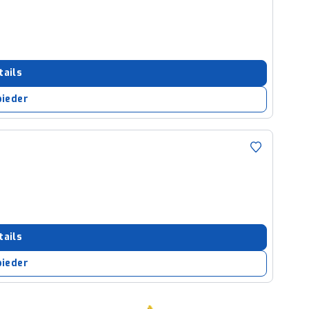
tails
bieder
tails
bieder