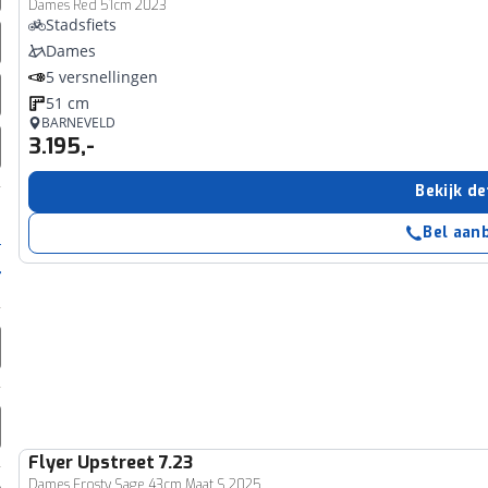
Dames Red 51cm 2023
Stadsfiets
Dames
5 versnellingen
51 cm
BARNEVELD
3.195,-
Bekijk de
Bel aan
Flyer
Upstreet 7.23
Dames Frosty Sage 43cm Maat S 2025