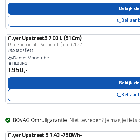
Bekijk de
Bel aan
Flyer
Upstreet5 7.03 L (51 Cm)
Dames monotube Antracite L (51cm) 2022
Stadsfiets
DamesMonotube
TILBURG
1.950,-
Bekijk de
Bel aan
BOVAG Omruilgarantie
Niet tevreden? Je mag je fiets
Flyer
Upstreet 5 7.43 -750Wh-