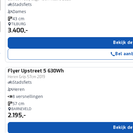
Stadsfiets
Dames
43 cm
TILBURG
3.400,-
Bekijk de
Bel aan
Flyer
Upstreet 5 630Wh
Heren Grijs 57cm 2019
Stadsfiets
Heren
8 versnellingen
57 cm
BARNEVELD
2.195,-
Bekijk de