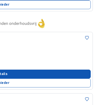
bieder
anden onderhoudsvrij
tails
bieder