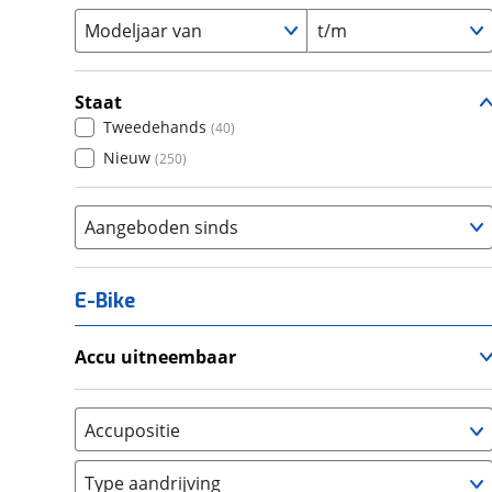
Modeljaar van
t/m
Staat
Tweedehands
(
40
)
Nieuw
(
250
)
Aangeboden sinds
E-Bike
Accu uitneembaar
Ja, uitneembaar
(
0
)
Nee, vast
(
15
)
Accupositie
Bagagedrager
(
0
)
Type aandrijving