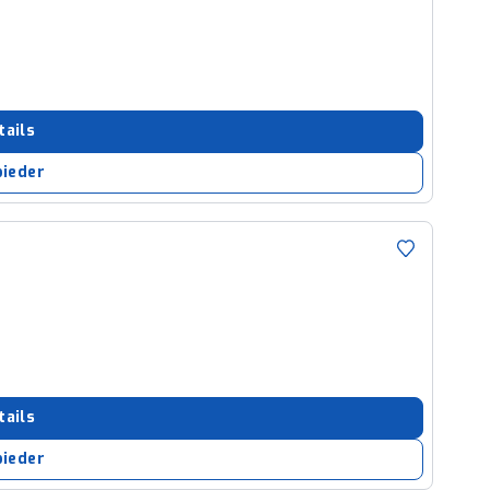
tails
bieder
tails
bieder