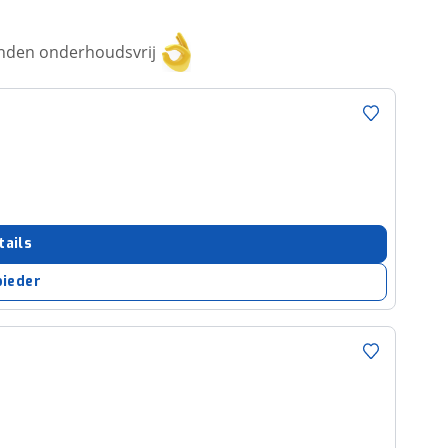
anden onderhoudsvrij
tails
bieder