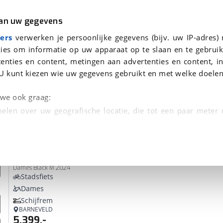
r
Kampeer
van uw gegevens
ers
verwerken je persoonlijke gegevens (bijv. uw IP-adres)
ies om informatie op uw apparaat op te slaan en te gebruik
enties en content, metingen aan advertenties en content, in
nden
U kunt kiezen wie uw gegevens gebruikt en met welke doelen
Omruilgarantie, Afleverbeurt
n we ook graag:
elen over uw geografische locatie, die tot een paar meter
entificeren door het actief te scannen op specifieke
Flyer
Upstreet 7.23 (Incl. 750Wh)
 persoonlijke gegevens worden verwerkt en stel uw voo
Dames Black M 2024
unt uw toestemming op elk moment wijzigen of in
Stadsfiets
Dames
Schijfrem
kbare technieken zorgen we voor een betere en meer persoon
BARNEVELD
5.399,-
en ervoor dat de website goed werkt. Ook gebruiken we anal