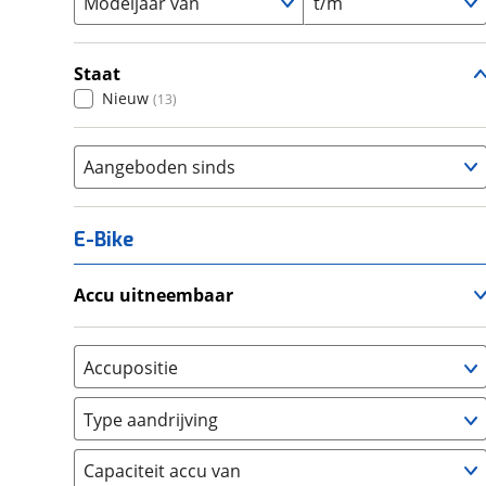
Modeljaar van
t/m
Staat
Nieuw
(
13
)
Aangeboden sinds
E-Bike
Accu uitneembaar
Ja, uitneembaar
(
0
)
Nee, vast
(
0
)
Accupositie
Bagagedrager
(
0
)
Type aandrijving
Frame
(
0
)
Achterwiel
(
0
)
Vloer
(
0
)
Capaciteit accu van
Trapas
(
0
)