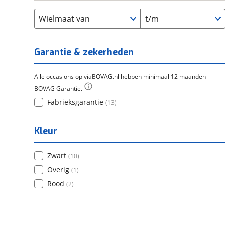
Flyer
(
0
)
Scandium
(
0
)
Overig
(
0
)
Staal
Wielmaat van
t/m
(
0
)
Tica
(
0
)
Titanium
(
0
)
Garantie & zekerheden
Alle occasions op viaBOVAG.nl hebben minimaal 12 maanden
BOVAG Garantie.
Fabrieksgarantie
(
13
)
Kleur
Zwart
(
10
)
Overig
(
1
)
Rood
(
2
)