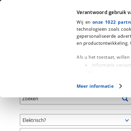
Auto
Fiets
Moto
Verantwoord gebruik 
Wij en
onze 1022 partn
<
Terug
|
Home
>
Fiets
>
Fietsen
technologieën zoals cook
gepersonaliseerde advert
We hebben 13 fietsen voor je gevo
en productontwikkeling. 
Alle tweedehands fietsen inclusief BOVAG Garantie, 
Als u het toestaat, wille
en 40-Puntencheck
Informatie verzam
zijn
Uw apparaat id
Basisgegevens
Meer informatie
(fingerprinting)
Lees meer over hoe uw
Zoeken
detailgedeelte
in. U k
Cookieverklaring.
Elektrisch?
Met cookies en vergelij
Ja, E-bike
Functionele cookies zorg
(
13
)