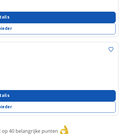
tails
bieder
tails
bieder
op 40 belangrijke punten