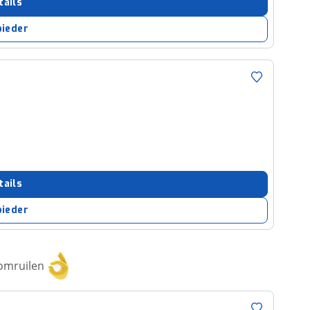
tails
bieder
tails
bieder
 omruilen