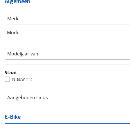
(
0
)
Algemeen
Unisex
(
0
)
Overig
(
0
)
Racefiets
(
0
)
Merk
Stadsfiets
(
11
)
Model
Tandem
(
0
)
Vouwfiets
(
0
)
Modeljaar van
Staat
Nieuw
(
11
)
Aangeboden sinds
E-Bike