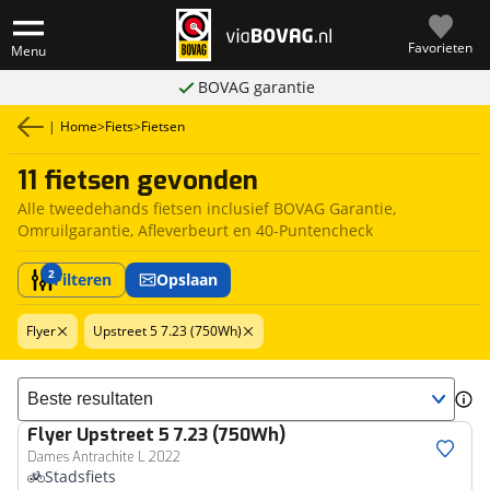
Favorieten
Menu
BOVAG garantie
|
Home
>
Fiets
>
Fietsen
11 fietsen gevonden
Alle tweedehands fietsen inclusief BOVAG Garantie,
Omruilgarantie, Afleverbeurt en 40-Puntencheck
2
Filteren
Opslaan
Flyer
Upstreet 5 7.23 (750Wh)
Sorteer resultaten
Flyer
Upstreet 5 7.23 (750Wh)
Dames Antrachite L 2022
Stadsfiets