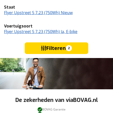
Staat
Flyer Upstreet 5 7.23 (750Wh) Nieuw
Voertuigsoort
Flyer Upstreet 5 7.23 (750Wh) Ja, E-bike
Filteren
2
De zekerheden van viaBOVAG.nl
BOVAG Garantie