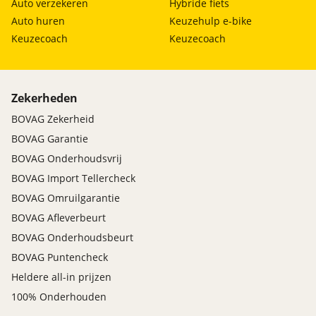
Auto verzekeren
Hybride fiets
Auto huren
Keuzehulp e-bike
Keuzecoach
Keuzecoach
Zekerheden
BOVAG Zekerheid
BOVAG Garantie
BOVAG Onderhoudsvrij
BOVAG Import Tellercheck
BOVAG Omruilgarantie
BOVAG Afleverbeurt
BOVAG Onderhoudsbeurt
BOVAG Puntencheck
Heldere all-in prijzen
100% Onderhouden