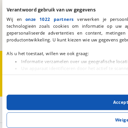
Verantwoord gebruik van uw gegevens
viaBOVAG.nl
Wij en
onze 1022 partners
verwerken je persoonl
Kosterijland
15
technologieën zoals cookies om informatie op uw a
3981 AJ
Bunnik
gepersonaliseerde advertenties en content, metingen
Een initiatief van
BOVAG
productontwikkeling. U kunt kiezen wie uw gegevens gebr
Als u het toestaat, willen we ook graag:
Over viaBOVAG.nl
Disclaimer- en Privacyverklaring
Informatie verzamelen over uw geografische locati
Cookievoorkeuren
Vacatures
Uw apparaat identificeren door het actief te scann
Lees meer over hoe uw persoonlijke gegevens worden ve
U kunt uw toestemming op elk moment wijzigen of intrekk
Met cookies en vergelijkbare technieken zorgen we voor 
Accep
cookies zorgen ervoor dat de website goed werkt. Ook g
2
Opslaan
verbeteren. We tonen je graag relevante advertenties e
Flyer
Upstreet 5 7.23 (750Wh)
buiten onze website volgt – uiteraard op anonie
Weig
privacyverklaring
. Als je weigert, plaatsen we alleen f