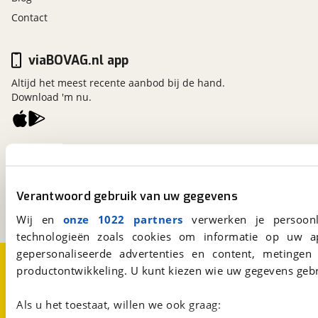
Contact
viaBOVAG.nl app
Altijd het meest recente aanbod bij de hand.
Download 'm nu.
viaBOVAG.nl
Kosterijland
15
3981 AJ
Bunnik
Verantwoord gebruik van uw gegevens
Een initiatief van
BOVAG
Wij en
onze 1022 partners
verwerken je persoonl
technologieën zoals cookies om informatie op uw a
gepersonaliseerde advertenties en content, metingen
Over viaBOVAG.nl
Disclaimer- en Privacyverklaring
productontwikkeling. U kunt kiezen wie uw gegevens gebr
Cookievoorkeuren
Vacatures
Als u het toestaat, willen we ook graag: