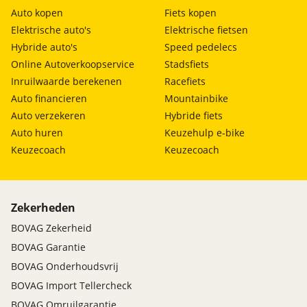
Auto kopen
Fiets kopen
Elektrische auto's
Elektrische fietsen
Hybride auto's
Speed pedelecs
Online Autoverkoopservice
Stadsfiets
Inruilwaarde berekenen
Racefiets
Auto financieren
Mountainbike
Auto verzekeren
Hybride fiets
Auto huren
Keuzehulp e-bike
Keuzecoach
Keuzecoach
Zekerheden
BOVAG Zekerheid
BOVAG Garantie
BOVAG Onderhoudsvrij
BOVAG Import Tellercheck
BOVAG Omruilgarantie