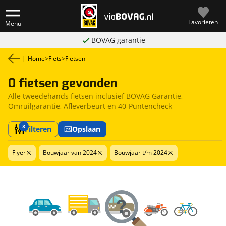
Favorieten
Menu
BOVAG garantie
|
Home
>
Fiets
>
Fietsen
0 fietsen gevonden
Alle tweedehands fietsen inclusief BOVAG Garantie,
Omruilgarantie, Afleverbeurt en 40-Puntencheck
3
Filteren
Opslaan
Flyer
Bouwjaar van 2024
Bouwjaar t/m 2024