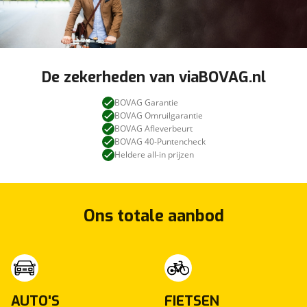
De zekerheden van viaBOVAG.nl
BOVAG Garantie
BOVAG Omruilgarantie
BOVAG Afleverbeurt
BOVAG 40-Puntencheck
Heldere all-in prijzen
Ons totale aanbod
AUTO'S
FIETSEN