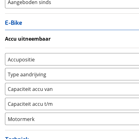
Aangeboden sinds
E-Bike
Accu uitneembaar
Ja, uitneembaar
(
0
)
Nee, vast
(
0
)
Accupositie
Bagagedrager
(
0
)
Type aandrijving
Frame
(
0
)
Achterwiel
(
0
)
Vloer
(
0
)
Capaciteit accu van
Trapas
(
0
)
Achterbank
(
0
)
Voorwiel
(
0
)
Capaciteit accu t/m
Kofferbak
(
0
)
Overig
(
0
)
Motormerk
Bosch
(
0
)
Yamaha
(
0
)