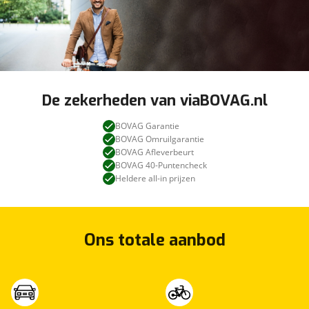
De zekerheden van viaBOVAG.nl
BOVAG Garantie
BOVAG Omruilgarantie
BOVAG Afleverbeurt
BOVAG 40-Puntencheck
Heldere all-in prijzen
Ons totale aanbod