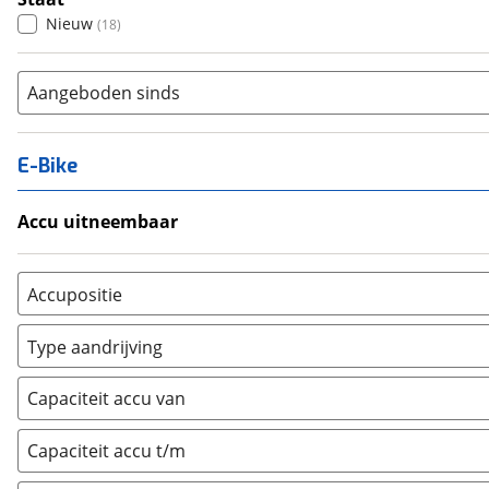
Nieuw
(
18
)
Aangeboden sinds
E-Bike
Accu uitneembaar
Ja, uitneembaar
(
1
)
Nee, vast
(
1
)
Accupositie
Bagagedrager
(
0
)
Type aandrijving
Frame
(
2
)
Achterwiel
(
0
)
Vloer
(
0
)
Capaciteit accu van
Trapas
(
8
)
Achterbank
(
0
)
Voorwiel
(
0
)
Capaciteit accu t/m
Kofferbak
(
0
)
Overig
(
0
)