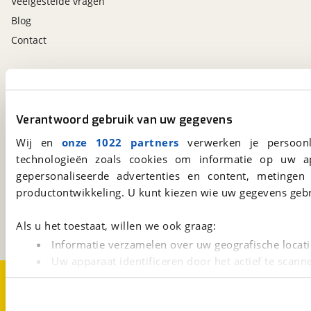
Veelgestelde vragen
Blog
Contact
viaBOVAG.nl app
Altijd het meest recente aanbod bij de hand.
Download 'm nu.
Verantwoord gebruik van uw gegevens
Wij en
onze 1022 partners
verwerken je persoonl
technologieën zoals cookies om informatie op uw a
viaBOVAG.nl
gepersonaliseerde advertenties en content, metingen
Kosterijland
15
productontwikkeling. U kunt kiezen wie uw gegevens gebr
3981 AJ
Bunnik
Een initiatief van
Als u het toestaat, willen we ook graag:
BOVAG
Informatie verzamelen over uw geografische locati
Uw apparaat identificeren door het actief te scann
Over viaBOVAG.nl
Disclaimer- en Privacyverklaring
Lees meer over hoe uw persoonlijke gegevens worden ve
Cookievoorkeuren
Vacatures
U kunt uw toestemming op elk moment wijzigen of intrekk