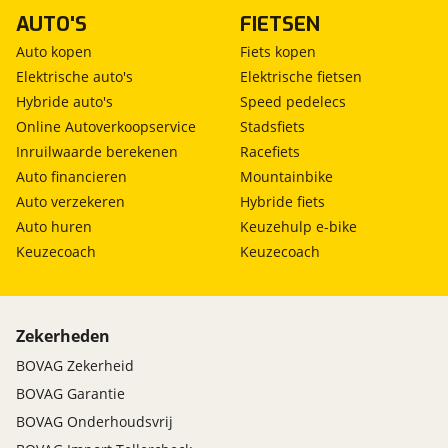
AUTO'S
FIETSEN
Auto kopen
Fiets kopen
Elektrische auto's
Elektrische fietsen
Hybride auto's
Speed pedelecs
Online Autoverkoopservice
Stadsfiets
Inruilwaarde berekenen
Racefiets
Auto financieren
Mountainbike
Auto verzekeren
Hybride fiets
Auto huren
Keuzehulp e-bike
Keuzecoach
Keuzecoach
Zekerheden
BOVAG Zekerheid
BOVAG Garantie
BOVAG Onderhoudsvrij