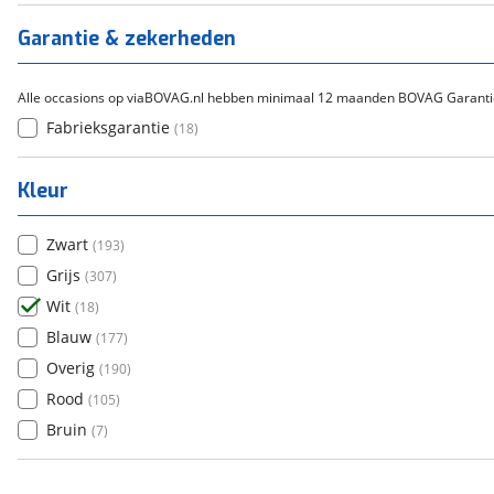
Titanium
(
0
)
Garantie & zekerheden
Alle occasions op viaBOVAG.nl hebben minimaal 12 maanden BOVAG Garanti
Fabrieksgarantie
(
18
)
Kleur
Zwart
(
193
)
Grijs
(
307
)
Wit
(
18
)
Blauw
(
177
)
Overig
(
190
)
Rood
(
105
)
Bruin
(
7
)