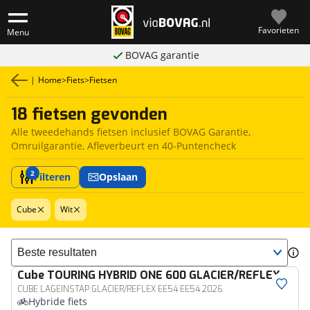
Favorieten
Menu
BOVAG garantie
|
Home
>
Fiets
>
Fietsen
18 fietsen gevonden
Alle tweedehands fietsen inclusief BOVAG Garantie,
Omruilgarantie, Afleverbeurt en 40-Puntencheck
2
Filteren
Opslaan
Cube
Wit
Sorteer resultaten
Cube
TOURING HYBRID ONE 600 GLACIER/REFLEX
CUBE LAGEINSTAP GLACIER/REFLEX EE54 EE54 2026
Hybride fiets