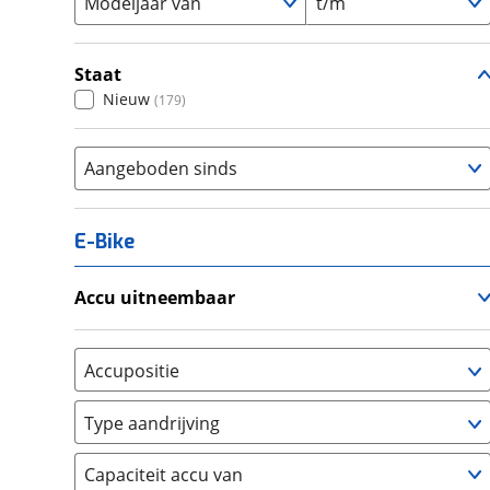
Modeljaar van
t/m
Staat
Nieuw
(
179
)
Aangeboden sinds
E-Bike
Accu uitneembaar
Ja, uitneembaar
(
1
)
Nee, vast
(
3
)
Accupositie
Bagagedrager
(
0
)
Type aandrijving
Frame
(
3
)
Achterwiel
(
0
)
Vloer
(
0
)
Capaciteit accu van
Trapas
(
11
)