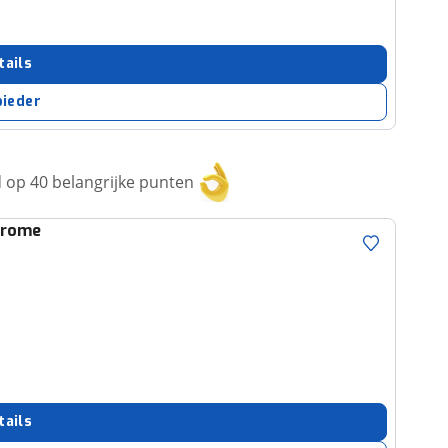
tails
bieder
op 40 belangrijke punten
hrome
tails