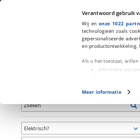
Auto
Fiets
Moto
Verantwoord gebruik 
Wij en
onze 1022 partn
<
Terug
|
Home
>
Fiets
>
Fietsen
technologieën zoals cook
gepersonaliseerde advert
We hebben 179 fietsen voor je gev
en productontwikkeling. 
Alle tweedehands fietsen inclusief BOVAG Garantie, 
Als u het toestaat, wille
en 40-Puntencheck
Informatie verzam
zijn
Uw apparaat id
Basisgegevens
Meer informatie
(fingerprinting)
Lees meer over hoe uw
Zoeken
detailgedeelte
in. U k
Cookieverklaring.
Elektrisch?
Met cookies en vergelij
Niet elektrisch
Functionele cookies zorg
(
85
)