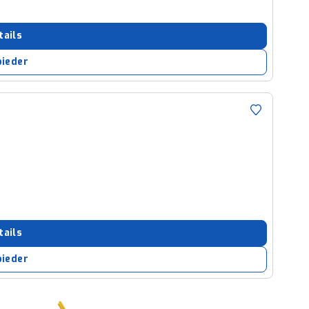
tails
bieder
tails
bieder