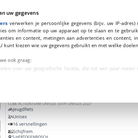
r
Kampeer
van uw gegevens
ers
verwerken je persoonlijke gegevens (bijv. uw IP-adres)
ies om informatie op uw apparaat op te slaan en te gebruik
enties en content, metingen aan advertenties en content, in
onden
U kunt kiezen wie uw gegevens gebruikt en met welke doelen
Omruilgarantie, Afleverbeurt
n we ook graag:
elen over uw geografische locatie, die tot een paar meter
entificeren door het actief te scannen op specifieke
Cube
ACID 260 DISC
 persoonlijke gegevens worden verwerkt en stel uw voo
CUBE ACTIONTEAM UNISIZE 33cm UNISIZE 2027
unt uw toestemming op elk moment wijzigen of in
Jeugdfiets
Unisex
16 versnellingen
kbare technieken zorgen we voor een betere en meer persoon
Schijfrem
en ervoor dat de website goed werkt. Ook gebruiken we anal
’S-HERTOGENBOSCH