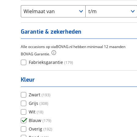
Flyer
(
0
)
Scandium
(
0
)
Overig
(
0
)
Staal
Wielmaat van
t/m
(
0
)
Tica
(
0
)
Titanium
(
0
)
Garantie & zekerheden
Alle occasions op viaBOVAG.nl hebben minimaal 12 maanden
BOVAG Garantie.
Fabrieksgarantie
(
179
)
Kleur
Zwart
(
193
)
Grijs
(
308
)
Wit
(
18
)
Blauw
(
179
)
Overig
(
192
)