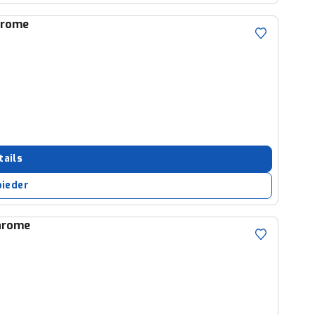
hrome
tails
bieder
Chrome