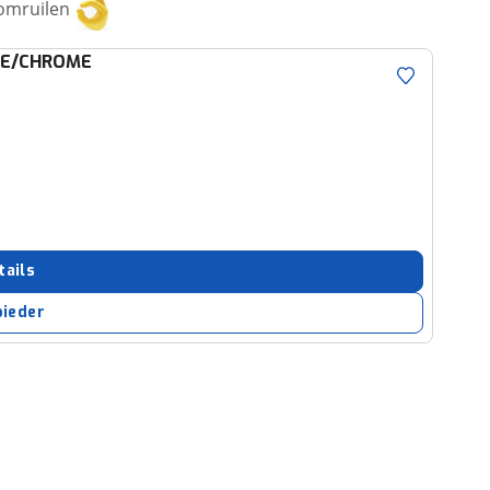
 omruilen
UE/CHROME
tails
bieder