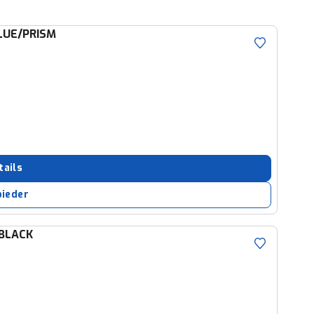
LUE/PRISM
tails
bieder
BLACK