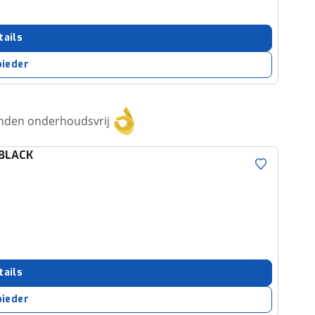
tails
bieder
anden onderhoudsvrij
BLACK
tails
bieder