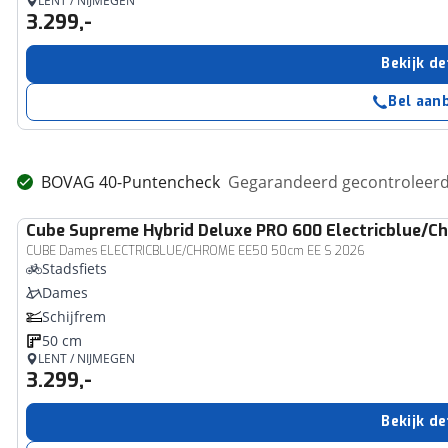
LENT / NIJMEGEN
3.299,-
Bekijk de
Bel aan
BOVAG 40-Puntencheck
Gegarandeerd gecontroleerd 
Cube
Supreme Hybrid Deluxe PRO 600 Electricblue/C
CUBE Dames ELECTRICBLUE/CHROME EE50 50cm EE S 2026
Stadsfiets
Dames
Schijfrem
50 cm
LENT / NIJMEGEN
3.299,-
Bekijk de