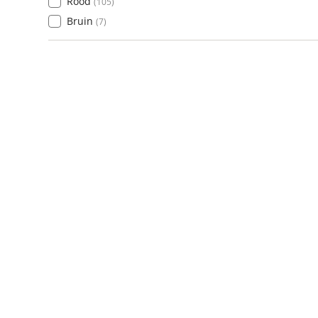
Rood
(
105
)
Bruin
(
7
)