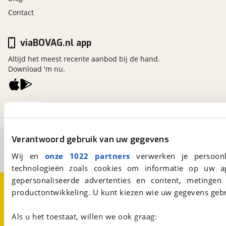
Contact
viaBOVAG.nl app
Altijd het meest recente aanbod bij de hand.
Download 'm nu.
viaBOVAG.nl
Kosterijland
15
3981 AJ
Bunnik
Verantwoord gebruik van uw gegevens
Een initiatief van
BOVAG
Wij en
onze 1022 partners
verwerken je persoonl
technologieën zoals cookies om informatie op uw a
gepersonaliseerde advertenties en content, metingen
Over viaBOVAG.nl
Disclaimer- en Privacyverklaring
productontwikkeling. U kunt kiezen wie uw gegevens gebr
Cookievoorkeuren
Vacatures
Als u het toestaat, willen we ook graag: