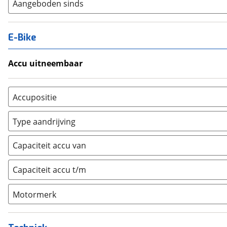
Aangeboden sinds
E-Bike
Accu uitneembaar
Ja, uitneembaar
(
0
)
Nee, vast
(
0
)
Accupositie
Bagagedrager
(
0
)
Type aandrijving
Frame
(
0
)
Achterwiel
(
0
)
Vloer
(
0
)
Capaciteit accu van
Trapas
(
0
)
Achterbank
(
0
)
Voorwiel
(
0
)
Capaciteit accu t/m
Kofferbak
(
0
)
Overig
(
0
)
Motormerk
Bosch
(
0
)
Yamaha
(
0
)