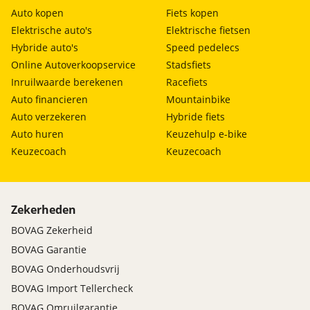
Auto kopen
Fiets kopen
Elektrische auto's
Elektrische fietsen
Hybride auto's
Speed pedelecs
Online Autoverkoopservice
Stadsfiets
Inruilwaarde berekenen
Racefiets
Auto financieren
Mountainbike
Auto verzekeren
Hybride fiets
Auto huren
Keuzehulp e-bike
Keuzecoach
Keuzecoach
Zekerheden
BOVAG Zekerheid
BOVAG Garantie
BOVAG Onderhoudsvrij
BOVAG Import Tellercheck
BOVAG Omruilgarantie