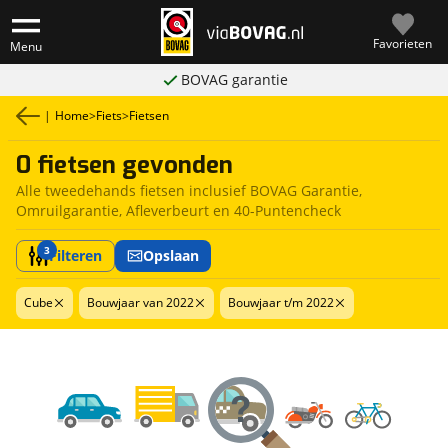
Favorieten
Menu
BOVAG garantie
|
Home
>
Fiets
>
Fietsen
0 fietsen gevonden
Alle tweedehands fietsen inclusief BOVAG Garantie,
Omruilgarantie, Afleverbeurt en 40-Puntencheck
3
Filteren
Opslaan
Cube
Bouwjaar van 2022
Bouwjaar t/m 2022