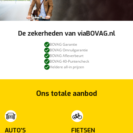
De zekerheden van viaBOVAG.nl
BOVAG Garantie
BOVAG Omruilgarantie
BOVAG Afleverbeurt
BOVAG 40-Puntencheck
Heldere all-in prijzen
Ons totale aanbod
AUTO'S
FIETSEN