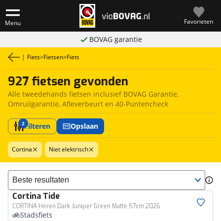
Favorieten
Menu
BOVAG garantie
|
Fiets
>
Fietsen
>
Fiets
927 fietsen gevonden
Alle tweedehands fietsen inclusief BOVAG Garantie,
Omruilgarantie, Afleverbeurt en 40-Puntencheck
2
Filteren
Opslaan
Cortina
Niet elektrisch
Sorteer resultaten
Cortina
Tide
CORTINA Heren Dark Juniper Green Matte 57cm 2026
Stadsfiets