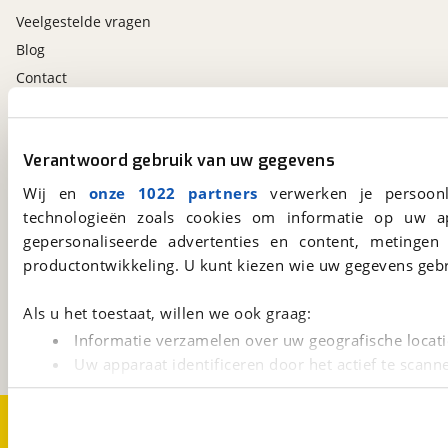
Veelgestelde vragen
Blog
Contact
viaBOVAG.nl app
Verantwoord gebruik van uw gegevens
Altijd het meest recente aanbod bij de hand.
Download 'm nu.
Wij en
onze 1022 partners
verwerken je persoonl
technologieën zoals cookies om informatie op uw a
gepersonaliseerde advertenties en content, metingen
productontwikkeling. U kunt kiezen wie uw gegevens gebr
viaBOVAG.nl
Kosterijland
15
3981 AJ
Bunnik
Als u het toestaat, willen we ook graag:
Een initiatief van
Informatie verzamelen over uw geografische locati
BOVAG
Uw apparaat identificeren door het actief te scann
Lees meer over hoe uw persoonlijke gegevens worden ve
U kunt uw toestemming op elk moment wijzigen of intrekk
Over viaBOVAG.nl
Disclaimer- en Privacyverklaring
Cookievoorkeuren
Vacatures