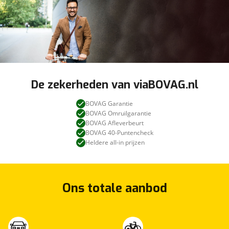
De zekerheden van viaBOVAG.nl
BOVAG Garantie
BOVAG Omruilgarantie
BOVAG Afleverbeurt
BOVAG 40-Puntencheck
Heldere all-in prijzen
Ons totale aanbod