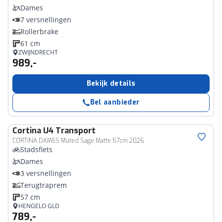
Dames
7 versnellingen
Rollerbrake
61 cm
ZWIJNDRECHT
989,-
Bekijk details
Bel aanbieder
Cortina
U4 Transport
CORTINA DAMES Muted Sage Matte 57cm 2026
Stadsfiets
Dames
3 versnellingen
Terugtraprem
57 cm
HENGELO GLD
789,-