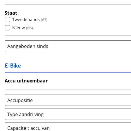
Staat
Tweedehands
(
63
)
Nieuw
(
864
)
Aangeboden sinds
E-Bike
Accu uitneembaar
Ja, uitneembaar
(
0
)
Nee, vast
(
0
)
Accupositie
Bagagedrager
(
0
)
Type aandrijving
Frame
(
0
)
Achterwiel
(
0
)
Vloer
(
0
)
Capaciteit accu van