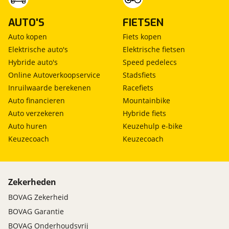
AUTO'S
FIETSEN
Auto kopen
Fiets kopen
Elektrische auto's
Elektrische fietsen
Hybride auto's
Speed pedelecs
Online Autoverkoopservice
Stadsfiets
Inruilwaarde berekenen
Racefiets
Auto financieren
Mountainbike
Auto verzekeren
Hybride fiets
Auto huren
Keuzehulp e-bike
Keuzecoach
Keuzecoach
Zekerheden
BOVAG Zekerheid
BOVAG Garantie
BOVAG Onderhoudsvrij