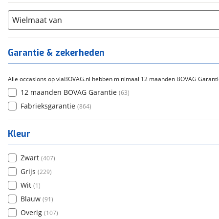
Flyer
(
0
)
Scandium
(
0
)
Overig
(
0
)
Staal
Wielmaat van
(
151
)
Tica
(
0
)
Titanium
(
0
)
Garantie & zekerheden
Alle occasions op viaBOVAG.nl hebben minimaal 12 maanden BOVAG Garanti
12 maanden BOVAG Garantie
(
63
)
Fabrieksgarantie
(
864
)
Kleur
Zwart
(
407
)
Grijs
(
229
)
Wit
(
1
)
Blauw
(
91
)
Overig
(
107
)