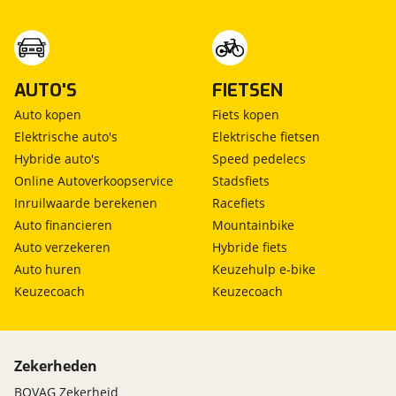
AUTO'S
FIETSEN
Auto kopen
Fiets kopen
Elektrische auto's
Elektrische fietsen
Hybride auto's
Speed pedelecs
Online Autoverkoopservice
Stadsfiets
Inruilwaarde berekenen
Racefiets
Auto financieren
Mountainbike
Auto verzekeren
Hybride fiets
Auto huren
Keuzehulp e-bike
Keuzecoach
Keuzecoach
Zekerheden
BOVAG Zekerheid