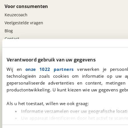
Voor consumenten
Keuzecoach
Veelgestelde vragen
Blog
Contact
viaBOVAG.nl app
Verantwoord gebruik van uw gegevens
Altijd het meest recente aanbod bij de hand.
Wij en
onze 1022 partners
verwerken je persoonl
Download 'm nu.
technologieën zoals cookies om informatie op uw a
gepersonaliseerde advertenties en content, metingen
productontwikkeling. U kunt kiezen wie uw gegevens gebr
viaBOVAG.nl
Kosterijland
15
Als u het toestaat, willen we ook graag:
3981 AJ
Bunnik
Informatie verzamelen over uw geografische locati
Een initiatief van
BOVAG
Uw apparaat identificeren door het actief te scann
Lees meer over hoe uw persoonlijke gegevens worden ve