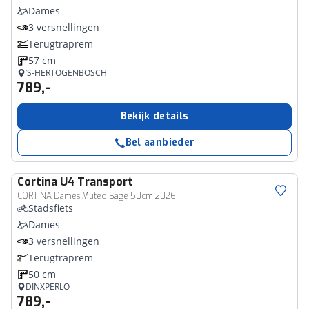
Dames
3 versnellingen
Terugtraprem
57 cm
’S-HERTOGENBOSCH
789,-
Bekijk details
Bel aanbieder
Cortina
U4 Transport
CORTINA Dames Muted Sage 50cm 2026
Stadsfiets
Dames
3 versnellingen
Terugtraprem
50 cm
DINXPERLO
789,-