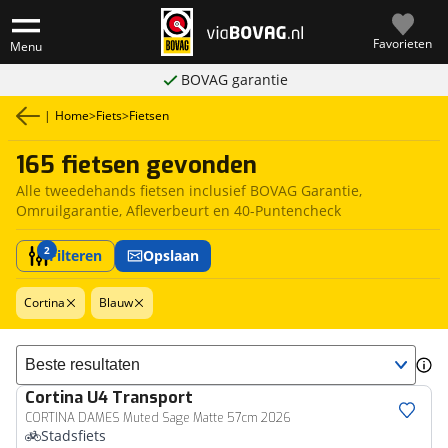
Favorieten
Menu
BOVAG garantie
|
Home
>
Fiets
>
Fietsen
165 fietsen gevonden
Alle tweedehands fietsen inclusief BOVAG Garantie,
Omruilgarantie, Afleverbeurt en 40-Puntencheck
2
Filteren
Opslaan
Cortina
Blauw
Sorteer resultaten
Cortina
U4 Transport
CORTINA DAMES Muted Sage Matte 57cm 2026
Stadsfiets