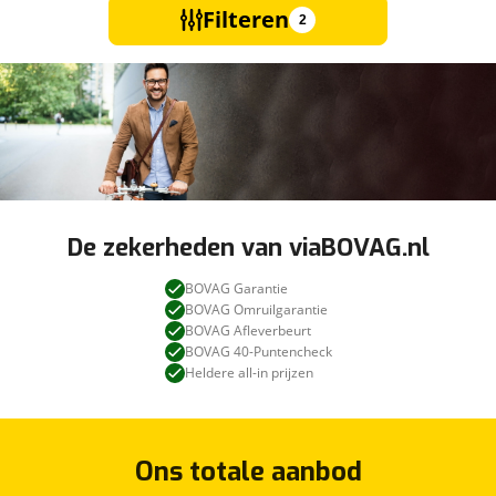
Filteren
2
De zekerheden van viaBOVAG.nl
BOVAG Garantie
BOVAG Omruilgarantie
BOVAG Afleverbeurt
BOVAG 40-Puntencheck
Heldere all-in prijzen
Ons totale aanbod