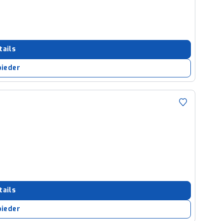
tails
bieder
tails
bieder