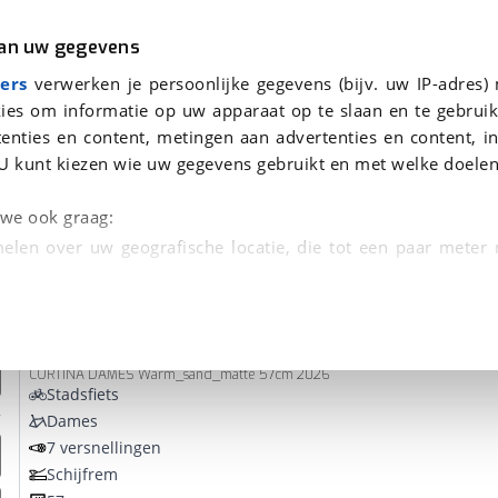
r
Kampeer
van uw gegevens
ers
verwerken je persoonlijke gegevens (bijv. uw IP-adres)
ies om informatie op uw apparaat op te slaan en te gebruik
enties en content, metingen aan advertenties en content, in
evonden
U kunt kiezen wie uw gegevens gebruikt en met welke doelen
Omruilgarantie, Afleverbeurt
n we ook graag:
elen over uw geografische locatie, die tot een paar meter
entificeren door het actief te scannen op specifieke
Cortina
E-U4 Transport
 persoonlijke gegevens worden verwerkt en stel uw voo
CORTINA DAMES Warm_sand_matte 57cm 2026
unt uw toestemming op elk moment wijzigen of in
Stadsfiets
Dames
7 versnellingen
kbare technieken zorgen we voor een betere en meer persoon
Schijfrem
en ervoor dat de website goed werkt. Ook gebruiken we anal