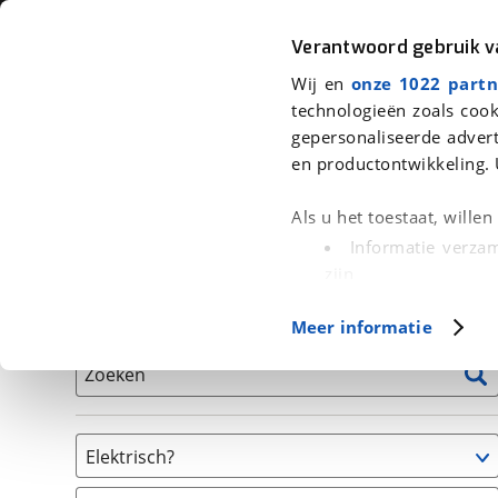
Auto
Fiets
Moto
Verantwoord gebruik 
Wij en
onze 1022 partn
<
Terug
|
Home
>
Fiets
>
Fietsen
technologieën zoals cook
gepersonaliseerde advert
We hebben 1.682 fietsen voor je g
en productontwikkeling. 
Alle tweedehands fietsen inclusief BOVAG Garantie, 
Als u het toestaat, wille
en 40-Puntencheck
Informatie verzam
zijn
Uw apparaat id
Basisgegevens
Meer informatie
(fingerprinting)
Lees meer over hoe uw
Zoeken
detailgedeelte
in. U k
Cookieverklaring.
Elektrisch?
Met cookies en vergelij
Niet elektrisch
Functionele cookies zorg
(
862
)