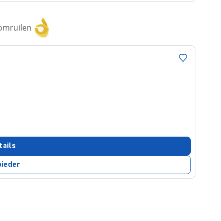
 omruilen
tails
bieder