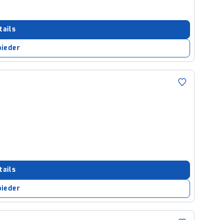
tails
bieder
tails
bieder