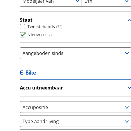
Modeljaar van
t/m
Staat
Tweedehands
(
72
)
Nieuw
(
1682
)
Aangeboden sinds
E-Bike
Accu uitneembaar
Ja, uitneembaar
(
304
)
Nee, vast
(
0
)
Accupositie
Bagagedrager
(
239
)
Type aandrijving
Frame
(
230
)
Achterwiel
(
22
)