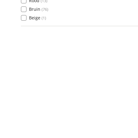
Rood
(
13
)
Bruin
(
76
)
Beige
(
1
)