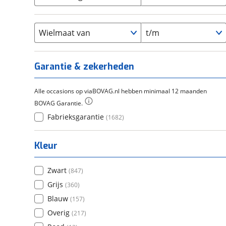
Cortina
(
170
)
Chroom-molybdeen
(
0
)
21+
(
0
)
Flyer
(
0
)
Scandium
(
0
)
Overig
(
0
)
Staal
Wielmaat van
t/m
(
145
)
Tica
(
0
)
Titanium
(
0
)
Garantie & zekerheden
Alle occasions op viaBOVAG.nl hebben minimaal 12 maanden
BOVAG Garantie.
Fabrieksgarantie
(
1682
)
Kleur
Zwart
(
847
)
Grijs
(
360
)
Blauw
(
157
)
Overig
(
217
)