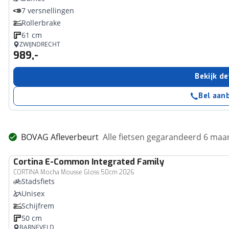
7 versnellingen
Rollerbrake
61 cm
ZWIJNDRECHT
989,-
Bekijk de
Bel aan
BOVAG Afleverbeurt
Alle fietsen gegarandeerd 6 ma
Cortina
E-Common Integrated Family
CORTINA Mocha Mousse Gloss 50cm 2026
Stadsfiets
Unisex
Schijfrem
50 cm
BARNEVELD