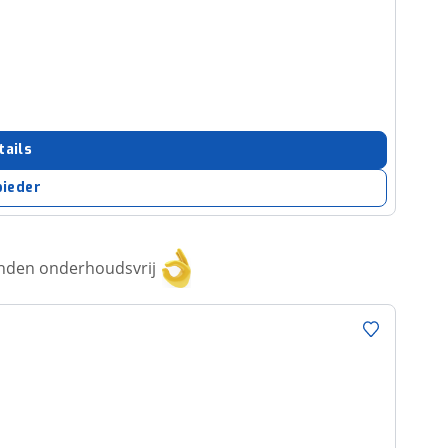
tails
bieder
anden onderhoudsvrij