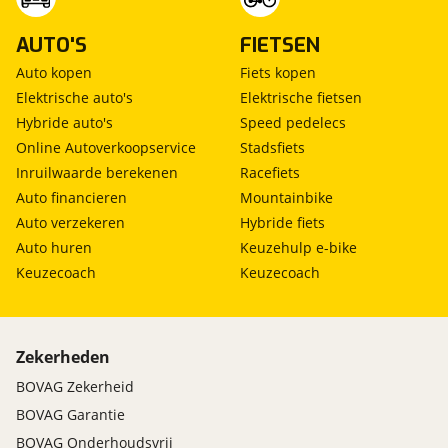
AUTO'S
FIETSEN
Auto kopen
Fiets kopen
Elektrische auto's
Elektrische fietsen
Hybride auto's
Speed pedelecs
Online Autoverkoopservice
Stadsfiets
Inruilwaarde berekenen
Racefiets
Auto financieren
Mountainbike
Auto verzekeren
Hybride fiets
Auto huren
Keuzehulp e-bike
Keuzecoach
Keuzecoach
Zekerheden
BOVAG Zekerheid
BOVAG Garantie
BOVAG Onderhoudsvrij