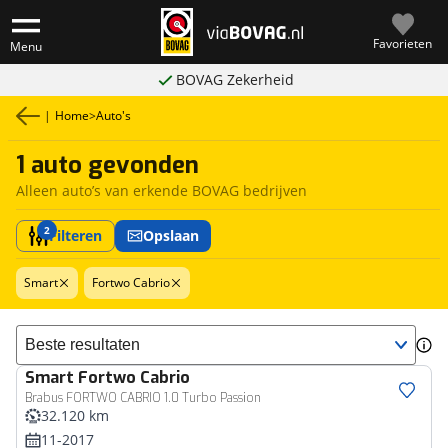
Favorieten
Menu
BOVAG Zekerheid
|
Home
>
Auto's
1 auto gevonden
Alleen auto’s van erkende BOVAG bedrijven
2
Filteren
Opslaan
Smart
Fortwo Cabrio
Sorteer resultaten
Smart
Fortwo Cabrio
Brabus FORTWO CABRIO 1.0 Turbo Passion
32.120 km
11-2017