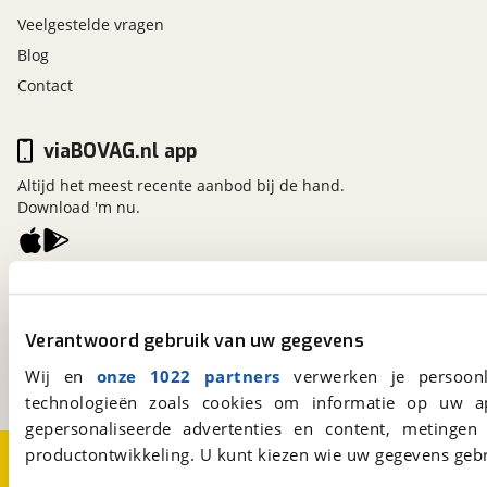
Veelgestelde vragen
Blog
Contact
viaBOVAG.nl app
Altijd het meest recente aanbod bij de hand.
Download 'm nu.
viaBOVAG.nl
Kosterijland
15
Verantwoord gebruik van uw gegevens
3981 AJ
Bunnik
Een initiatief van
Wij en
onze 1022 partners
verwerken je persoonl
BOVAG
technologieën zoals cookies om informatie op uw a
gepersonaliseerde advertenties en content, metingen
productontwikkeling. U kunt kiezen wie uw gegevens gebr
Over viaBOVAG.nl
Disclaimer- en Privacyverklaring
Cookievoorkeuren
Vacatures