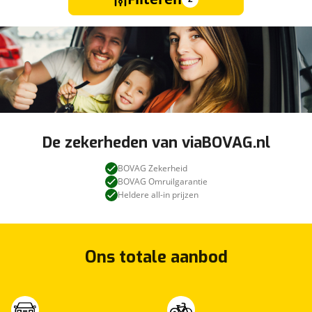
De zekerheden van viaBOVAG.nl
BOVAG Zekerheid
BOVAG Omruilgarantie
Heldere all-in prijzen
Ons totale aanbod