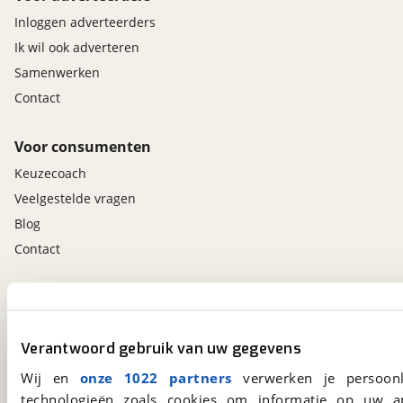
Inloggen adverteerders
Ik wil ook adverteren
Samenwerken
Contact
Voor consumenten
Keuzecoach
Veelgestelde vragen
Blog
Contact
viaBOVAG.nl app
Altijd het meest recente aanbod bij de hand.
Verantwoord gebruik van uw gegevens
Download 'm nu.
Wij en
onze 1022 partners
verwerken je persoonl
technologieën zoals cookies om informatie op uw a