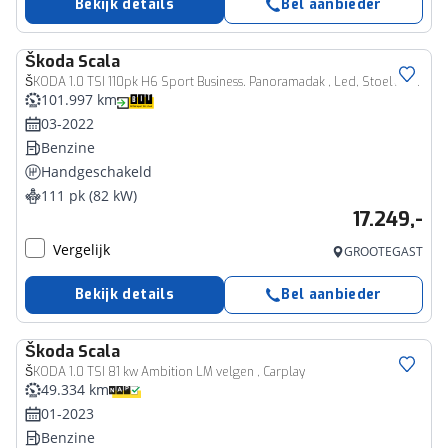
Bekijk details
Bel aanbieder
Škoda
Scala
ŠKODA 1.0 TSI 110pk H6 Sport Business. Panoramadak , Led, Stoelverwarming, Achteruitrijcamera , PDC , Carplay , (navigatie via carplay) DAB+
101.997 km
03-2022
Benzine
Handgeschakeld
111 pk (82 kW)
17.249,-
Vergelijk
GROOTEGAST
Bekijk details
Bel aanbieder
Škoda
Scala
ŠKODA 1.0 TSI 81 kw Ambition LM velgen , Carplay
49.334 km
01-2023
Benzine