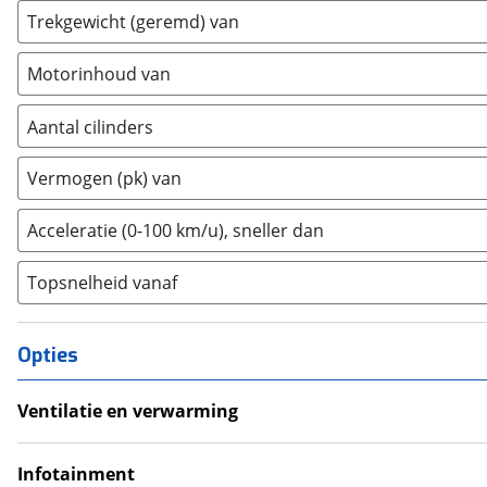
Trekgewicht (geremd) van
Fiat
(
2461
)
Ford
(
8565
)
Motorinhoud van
Ford USA
(
3
)
Geely
(
122
)
Aantal cilinders
Genesis
(
17
)
2
(
0
)
Vermogen (pk) van
GMC
(
4
)
3
(
172
)
Goupil
(
2
)
4
(
11
)
Acceleratie (0-100 km/u), sneller dan
Honda
(
566
)
5
(
0
)
Hongqi
(
13
)
Topsnelheid vanaf
6
(
0
)
Hyundai
(
3690
)
8
(
0
)
Ineos
(
4
)
10+
(
0
)
Opties
Infiniti
(
7
)
Isuzu
(
6
)
Ventilatie en verwarming
Iveco
(
30
)
Airco
JAC
(
2
)
Climate Control
Infotainment
Jaecoo
(
265
)