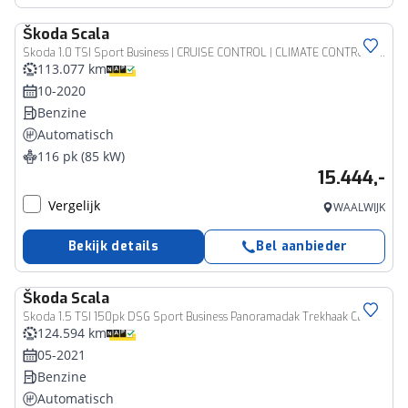
Škoda
Scala
Skoda 1.0 TSI Sport Business | CRUISE CONTROL | CLIMATE CONTROL | PARKEERSENSOREN | SMARTLINK | LED KOPLAMPEN
113.077 km
10-2020
Benzine
Automatisch
116 pk (85 kW)
15.444,-
Vergelijk
WAALWIJK
Bekijk details
Bel aanbieder
Škoda
Scala
Skoda 1.5 TSI 150pk DSG Sport Business Panoramadak Trekhaak Climate Control
124.594 km
05-2021
Benzine
Automatisch