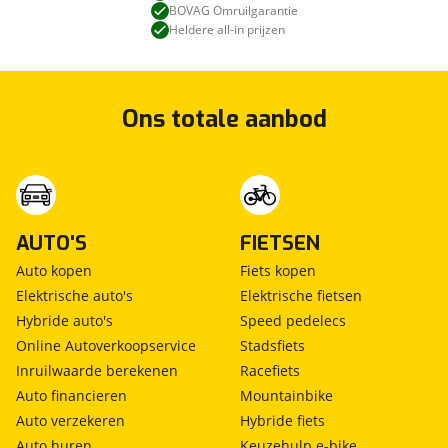
BOVAG Omruilgarantie
Heldere all-in prijzen
Ons totale aanbod
AUTO'S
FIETSEN
Auto kopen
Fiets kopen
Elektrische auto's
Elektrische fietsen
Hybride auto's
Speed pedelecs
Online Autoverkoopservice
Stadsfiets
Inruilwaarde berekenen
Racefiets
Auto financieren
Mountainbike
Auto verzekeren
Hybride fiets
Auto huren
Keuzehulp e-bike