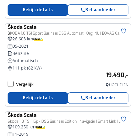
Bekijk details
Bel aanbieder
Škoda
Scala
ŠKODA 1.0 TSI Sport Business DSG Automaat | Org. NL | BOVAG Garantie | Trekhaak | Achteruitrijcamera | Apple Carplay/Android Auto | Full LED | 18'' Velgen | Stoelverwarming |
26.603 km
05-2021
Benzine
Automatisch
111 pk (82 kW)
19.490,-
Vergelijk
UGCHELEN
Bekijk details
Bel aanbieder
Škoda
Scala
Skoda 1.0 TSI 115pk DSG Business Edition | Navigatie | Smart Link | Stoelverwarming | Parkeersensoren
109.250 km
11-2019