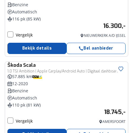
Benzine
Automatisch
116 pk (85 kW)
16.300,-
Vergelijk
NIEUWERKERK A/D IJSSEL
Bekijk details
Bel aanbieder
Škoda
Scala
1.0 TSI Ambition | Apple Carplay/Android Auto | Digitaal dashboard | Airco | Cruise control | Navigatie | Lichtmetalen velgen
57.885 km
12-2020
Benzine
Automatisch
110 pk (81 kW)
18.745,-
Vergelijk
AMERSFOORT