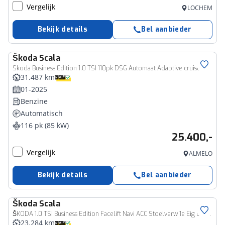
Vergelijk
LOCHEM
Bekijk details
Bel aanbieder
Škoda
Scala
Skoda Business Edition 1.0 TSI 110pk DSG Automaat Adaptive cruise control, Panoramadak, Navigatie, LED koplampen, Achteruitrijcamera, Parkeersensoren, App connect, DAB, Radio
31.487 km
01-2025
Benzine
Automatisch
116 pk (85 kW)
25.400,-
Vergelijk
ALMELO
Bekijk details
Bel aanbieder
Škoda
Scala
ŠKODA 1.0 TSI Business Edition Facelift Navi ACC Stoelverw 1e Eig Ori NL
23.284 km