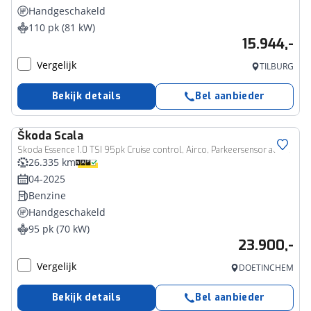
Handgeschakeld
110 pk (81 kW)
15.944,-
Vergelijk
TILBURG
Bekijk details
Bel aanbieder
Škoda
Scala
Skoda Essence 1.0 TSI 95pk Cruise control, Airco, Parkeersensor achter, DAB, Radio, Bluetooth, LED koplampen
26.335 km
04-2025
Benzine
Handgeschakeld
95 pk (70 kW)
23.900,-
Vergelijk
DOETINCHEM
Bekijk details
Bel aanbieder