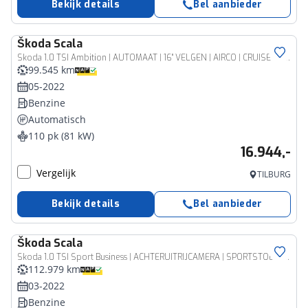
Bekijk details
Bel aanbieder
Škoda
Scala
Skoda 1.0 TSI Ambition | AUTOMAAT | 16" VELGEN | AIRCO | CRUISE CONTROL | SPRAAKBEDIENING |
99.545 km
05-2022
Benzine
Automatisch
110 pk (81 kW)
16.944,-
Vergelijk
TILBURG
Bekijk details
Bel aanbieder
Škoda
Scala
Skoda 1.0 TSI Sport Business | ACHTERUITRIJCAMERA | SPORTSTOELEN | VIRTUAL COCKPIT | CRUISE CONTROL | CLIMATE CONTROL |
112.979 km
03-2022
Benzine