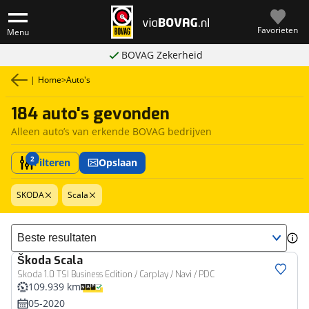
Favorieten
Menu
BOVAG Zekerheid
|
Home
>
Auto's
184 auto's gevonden
Alleen auto’s van erkende BOVAG bedrijven
2
Filteren
Opslaan
SKODA
Scala
Sorteer resultaten
Škoda
Scala
Skoda 1.0 TSI Business Edition / Carplay / Navi / PDC
109.939 km
05-2020