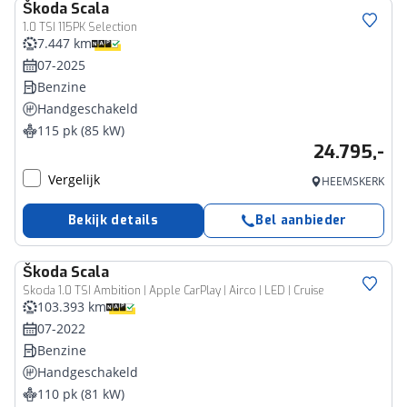
Škoda
Scala
1.0 TSI 115PK Selection
7.447 km
07-2025
Benzine
Handgeschakeld
115 pk (85 kW)
24.795,-
Vergelijk
HEEMSKERK
Bekijk details
Bel aanbieder
Škoda
Scala
Skoda 1.0 TSI Ambition | Apple CarPlay | Airco | LED | Cruise
103.393 km
07-2022
Benzine
Handgeschakeld
110 pk (81 kW)