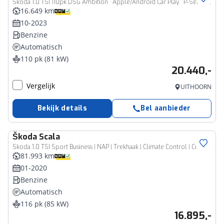
Skoda 1.0 TSI 110pk DSG Ambition · Apple/Android Car Play · P-Sensoren · Cruise Control · Getint Glas · 17'' Inch ·
16.649 km
10-2023
Benzine
Automatisch
110 pk (81 kW)
20.440,-
Vergelijk
UITHOORN
Bekijk details
Bel aanbieder
Škoda
Scala
Skoda 1.0 TSI Sport Business | NAP | Trekhaak | Climate Control | Cruise Control | Lichtmetalen velgen 17'' | Parkeersensoren | Apple Carplay & Android Auto |
81.993 km
01-2020
Benzine
Automatisch
116 pk (85 kW)
16.895,-