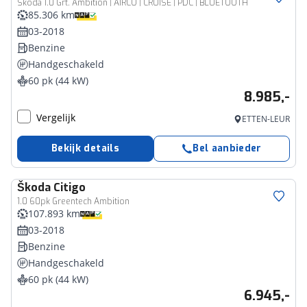
Skoda 1.0 Grt. Ambition | AIRCO | CRUISE | PDC | BLUETOOTH
85.306 km
03-2018
Benzine
Handgeschakeld
60 pk (44 kW)
8.985,-
Vergelijk
ETTEN-LEUR
Bekijk details
Bel aanbieder
Škoda
Citigo
1.0 60pk Greentech Ambition
107.893 km
03-2018
Benzine
Handgeschakeld
60 pk (44 kW)
6.945,-