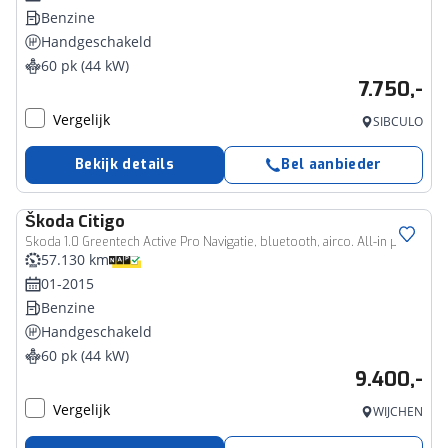
Benzine
Handgeschakeld
60 pk (44 kW)
7.750,-
Vergelijk
SIBCULO
Bekijk details
Bel aanbieder
Škoda
Citigo
Skoda 1.0 Greentech Active Pro Navigatie, bluetooth, airco. All-in prijs.
57.130 km
01-2015
Benzine
Handgeschakeld
60 pk (44 kW)
9.400,-
Vergelijk
WIJCHEN