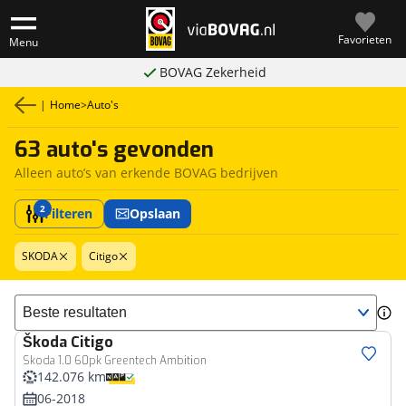
Favorieten
Menu
BOVAG Zekerheid
|
Home
>
Auto's
63 auto's gevonden
Alleen auto’s van erkende BOVAG bedrijven
2
Filteren
Opslaan
SKODA
Citigo
Sorteer resultaten
Škoda
Citigo
Skoda 1.0 60pk Greentech Ambition
142.076 km
06-2018