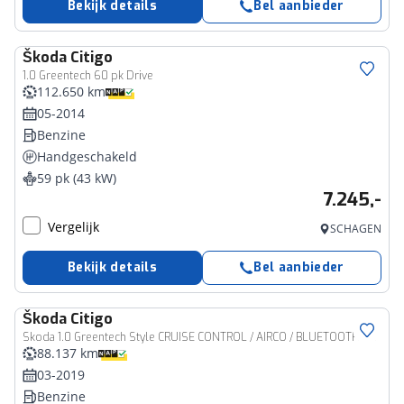
Bekijk details
Bel aanbieder
Škoda
Citigo
1.0 Greentech 60 pk Drive
112.650 km
05-2014
Benzine
Handgeschakeld
59 pk (43 kW)
7.245,-
Vergelijk
SCHAGEN
Bekijk details
Bel aanbieder
Škoda
Citigo
Skoda 1.0 Greentech Style CRUISE CONTROL / AIRCO / BLUETOOTH / ELEK RAMEN / NL-AUTO
88.137 km
03-2019
Benzine