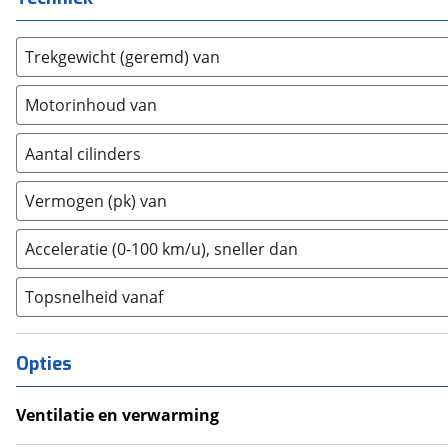
Farizon
(
3
)
Ferrari
(
15
)
Trekgewicht (geremd) van
Fiat
(
2461
)
Ford
(
8571
)
Motorinhoud van
Ford USA
(
3
)
Geely
(
122
)
Aantal cilinders
Genesis
(
17
)
2
(
0
)
Vermogen (pk) van
GMC
(
4
)
3
(
58
)
Goupil
(
2
)
4
(
0
)
Acceleratie (0-100 km/u), sneller dan
Honda
(
566
)
5
(
0
)
Hongqi
(
13
)
Topsnelheid vanaf
6
(
0
)
Hyundai
(
3690
)
8
(
0
)
Ineos
(
4
)
10+
(
0
)
Opties
Infiniti
(
7
)
Isuzu
(
6
)
Ventilatie en verwarming
Iveco
(
30
)
Airco