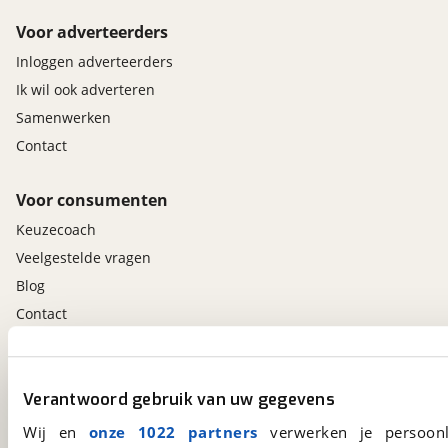
Voor adverteerders
Inloggen adverteerders
Ik wil ook adverteren
Samenwerken
Contact
Voor consumenten
Keuzecoach
Veelgestelde vragen
Blog
Contact
viaBOVAG.nl app
Verantwoord gebruik van uw gegevens
Altijd het meest recente aanbod bij de hand.
Download 'm nu.
Wij en
onze 1022 partners
verwerken je persoonl