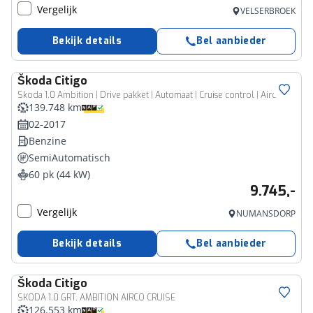
Vergelijk
VELSERBROEK
Bekijk details
Bel aanbieder
Škoda
Citigo
Skoda 1.0 Ambition | Drive pakket | Automaat | Cruise control | Airco
139.748 km
02-2017
Benzine
SemiAutomatisch
60 pk (44 kW)
9.745,-
Vergelijk
NUMANSDORP
Bekijk details
Bel aanbieder
Škoda
Citigo
SKODA 1.0 GRT. AMBITION AIRCO CRUISE
126.553 km