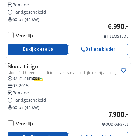
Benzine
Handgeschakeld
60 pk (44 kW)
6.990,-
Vergelijk
HEEMSTEDE
Bekijk details
Bel aanbieder
Škoda
Citigo
Skoda 1.0 Greentech Edition | Panoramadak | Rijklaarprijs - incl.garantie
87.212 km
07-2015
Benzine
Handgeschakeld
60 pk (44 kW)
7.900,-
Vergelijk
OUDKARSPEL