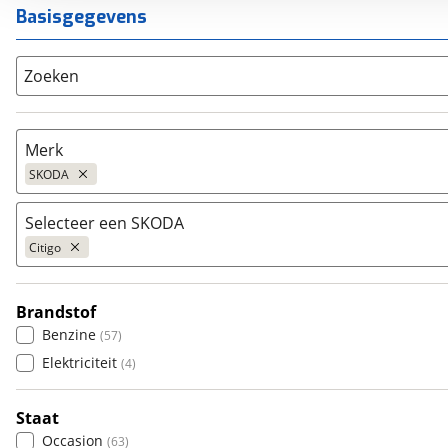
Basisgegevens
Zoeken
Merk
SKODA
Selecteer een SKODA
Populair
Citigo
Audi
(
5455
)
BMW
(
10261
)
Brandstof
Citroën
Citigo
(
3558
)
(
63
)
Benzine
(
57
)
Fiat
Elroq
(
2461
)
(
137
)
Elektriciteit
(
4
)
Ford
Enyaq
(
8571
)
(
265
)
Hyundai
Enyaq Coupé
(
3690
)
(
46
)
Staat
Kia
Enyaq iV
(
8614
)
(
2
)
Occasion
(
63
)