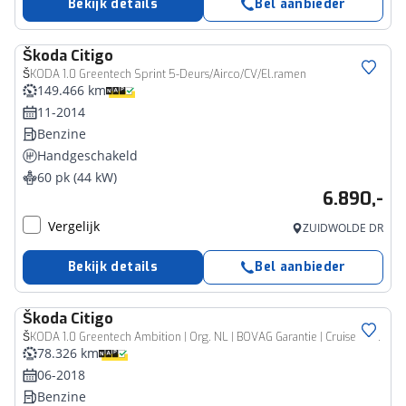
Bekijk details
Bel aanbieder
Škoda
Citigo
ŠKODA 1.0 Greentech Sprint 5-Deurs/Airco/CV/El.ramen
149.466 km
11-2014
Benzine
Handgeschakeld
60 pk (44 kW)
6.890,-
Vergelijk
ZUIDWOLDE DR
Bekijk details
Bel aanbieder
Škoda
Citigo
ŠKODA 1.0 Greentech Ambition | Org. NL | BOVAG Garantie | Cruise Control | Airco | All Season Banden | Bluetooth Telefoonverbinding | LED Dagrijverlichting |
78.326 km
06-2018
Benzine