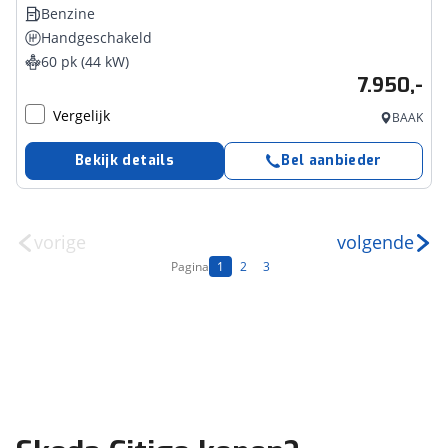
Benzine
Handgeschakeld
60 pk (44 kW)
7.950,-
Vergelijk
BAAK
Bekijk details
Bel aanbieder
vorige
volgende
Pagina
1
2
3