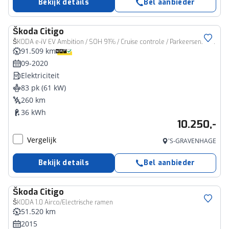
Bekijk details
Bel aanbieder
Škoda
Citigo
ŠKODA e-iV EV Ambition / SOH 91% / Cruise controle / Parkeersensoren achter / Climate controle /
91.509 km
09-2020
Elektriciteit
83 pk (61 kW)
260 km
36 kWh
10.250,-
Vergelijk
'S-GRAVENHAGE
Bekijk details
Bel aanbieder
Škoda
Citigo
ŠKODA 1.0 Airco/Electrische ramen
51.520 km
2015